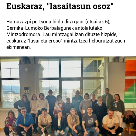
Euskaraz, "lasaitasun osoz"
Hamazazpi pertsona bildu dira gaur (otsailak 6),
Gernika-Lumoko Berbalagunek antolatutako
Mintzodromora. Lau mintzagai izan dituzte hizpide,
euskaraz "lasai eta eroso" mintzatzea helburutzat zuen
ekimenean.