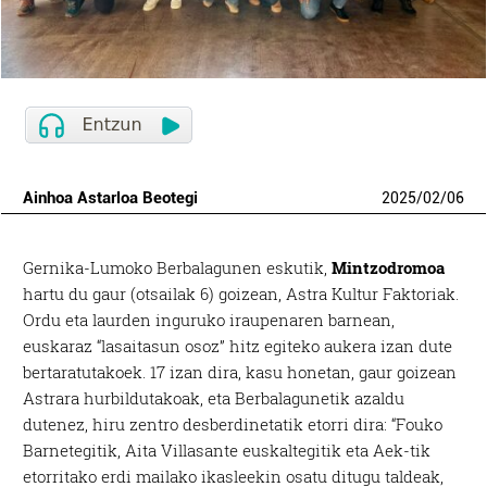
Ainhoa Astarloa Beotegi
2025
/
02
/
06
Gernika-Lumoko Berbalagunen eskutik,
Mintzodromoa
hartu du gaur (otsailak 6) goizean, Astra Kultur Faktoriak.
Ordu eta laurden inguruko iraupenaren barnean,
euskaraz “lasaitasun osoz” hitz egiteko aukera izan dute
bertaratutakoek. 17 izan dira, kasu honetan, gaur goizean
Astrara hurbildutakoak, eta Berbalagunetik azaldu
dutenez, hiru zentro desberdinetatik etorri dira: “Fouko
Barnetegitik, Aita Villasante euskaltegitik eta Aek-tik
etorritako erdi mailako ikasleekin osatu ditugu taldeak,