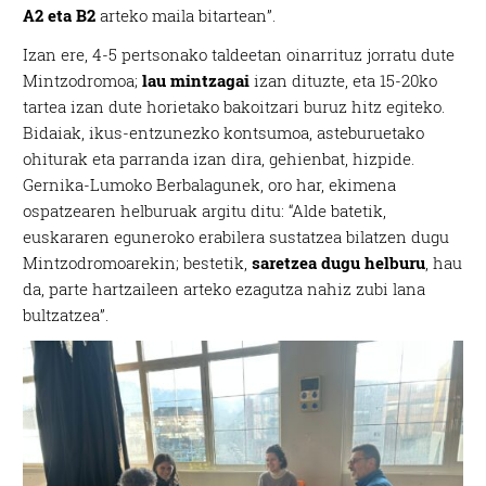
A2 eta B2
arteko maila bitartean”.
Izan ere, 4-5 pertsonako taldeetan oinarrituz jorratu dute
Mintzodromoa;
lau mintzagai
izan dituzte, eta 15-20ko
tartea izan dute horietako bakoitzari buruz hitz egiteko.
Bidaiak, ikus-entzunezko kontsumoa, asteburuetako
ohiturak eta parranda izan dira, gehienbat, hizpide.
Gernika-Lumoko Berbalagunek, oro har, ekimena
ospatzearen helburuak argitu ditu: “Alde batetik,
euskararen eguneroko erabilera sustatzea bilatzen dugu
Mintzodromoarekin; bestetik,
saretzea dugu helburu
, hau
da, parte hartzaileen arteko ezagutza nahiz zubi lana
bultzatzea”.