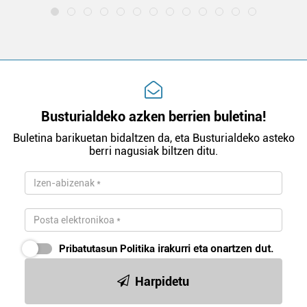
Busturialdeko azken berrien buletina!
Buletina barikuetan bidaltzen da, eta Busturialdeko asteko
berri nagusiak biltzen ditu.
Pribatutasun Politika
irakurri eta onartzen dut.
Harpidetu