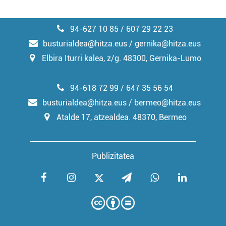
94-627 10 85 / 607 29 22 23
busturialdea@hitza.eus / gernika@hitza.eus
Elbira Iturri kalea, z/g. 48300, Gernika-Lumo
94-618 72 99 / 647 35 56 54
busturialdea@hitza.eus / bermeo@hitza.eus
Atalde 17, atzealdea. 48370, Bermeo
Publizitatea