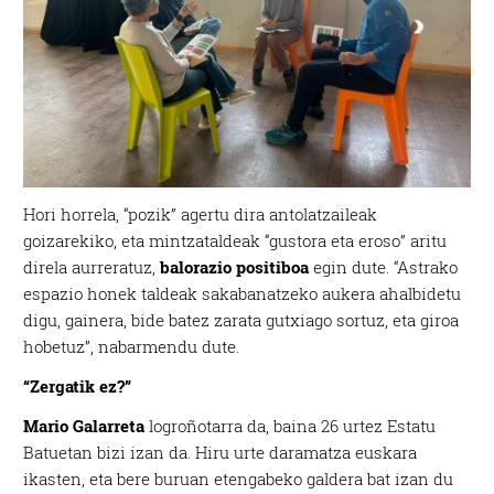
Hori horrela, “pozik” agertu dira antolatzaileak
goizarekiko, eta mintzataldeak “gustora eta eroso” aritu
direla aurreratuz,
balorazio positiboa
egin dute. “Astrako
espazio honek taldeak sakabanatzeko aukera ahalbidetu
digu, gainera, bide batez zarata gutxiago sortuz, eta giroa
hobetuz”, nabarmendu dute.
“Zergatik ez?”
Mario Galarreta
logroñotarra da, baina 26 urtez Estatu
Batuetan bizi izan da. Hiru urte daramatza euskara
ikasten, eta bere buruan etengabeko galdera bat izan du