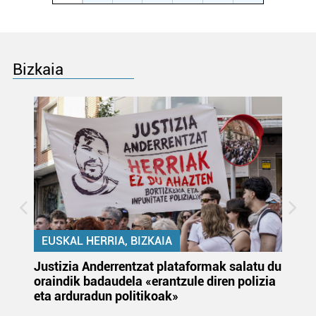
Bizkaia
EUSKAL HERRIA, BIZKAIA
Justizia Anderrentzat plataformak salatu du
Eu
oraindik badaudela «erantzule diren polizia
‘E
eta arduradun politikoak»