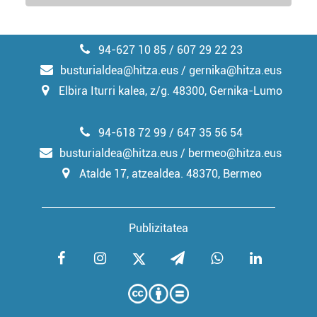
94-627 10 85 / 607 29 22 23
busturialdea@hitza.eus / gernika@hitza.eus
Elbira Iturri kalea, z/g. 48300, Gernika-Lumo
94-618 72 99 / 647 35 56 54
busturialdea@hitza.eus / bermeo@hitza.eus
Atalde 17, atzealdea. 48370, Bermeo
Publizitatea