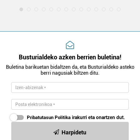
Busturialdeko azken berrien buletina!
Buletina barikuetan bidaltzen da, eta Busturialdeko asteko
berri nagusiak biltzen ditu.
Pribatutasun Politika
irakurri eta onartzen dut.
Harpidetu