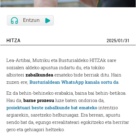
HITZA
2025
/
01
/
31
Lea-Artibai, Mutriku eta Busturialdeko HITZAk sare
sozialen aldeko apustua indartu du, eta tokiko
albisteei
zabalkundea
emateko bide berriak ditu. Hain
zuzen ere,
Busturialdean WhatsApp kanala sortu da
.
Ez da behin-behineko erabakia, baina bai behin-betikoa.
Hau da,
barne prozesu
luze baten ondorioa da,
proiektuari beste zabalkunde bat emateko
intentzio
argiarekin, saretzeko helburuagaz. Era berean, apustu
sendo bat da, egungo errealitateari egokitzeko eta herritar
gero eta gehiagori heltzeko.