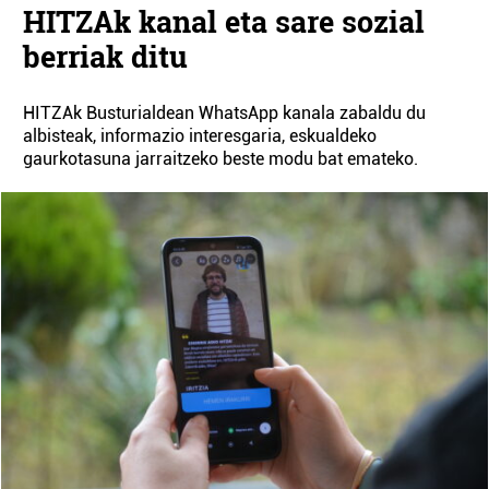
HITZAk kanal eta sare sozial
berriak ditu
HITZAk Busturialdean WhatsApp kanala zabaldu du
albisteak, informazio interesgaria, eskualdeko
gaurkotasuna jarraitzeko beste modu bat emateko.