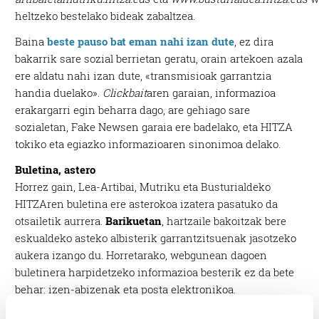
heltzeko bestelako bideak zabaltzea.
Baina
beste pauso bat
eman nahi izan dute
, ez dira
bakarrik sare sozial berrietan geratu, orain artekoen azala
ere aldatu nahi izan dute, «transmisioak garrantzia
handia duelako».
Clickbait
aren garaian, informazioa
erakargarri egin beharra dago, are gehiago sare
sozialetan, Fake Newsen garaia ere badelako, eta HITZA
tokiko eta egiazko informazioaren sinonimoa delako.
Buletina, astero
Horrez gain, Lea-Artibai, Mutriku eta Busturialdeko
HITZAren buletina ere asterokoa izatera pasatuko da
otsailetik aurrera.
Barikuetan
, hartzaile bakoitzak bere
eskualdeko asteko albisterik garrantzitsuenak jasotzeko
aukera izango du. Horretarako, webgunean dagoen
buletinera harpidetzeko informazioa besterik ez da bete
behar: izen-abizenak eta posta elektronikoa.
Euskarazko kazetaritzak irakurleak behar ditu, baina,