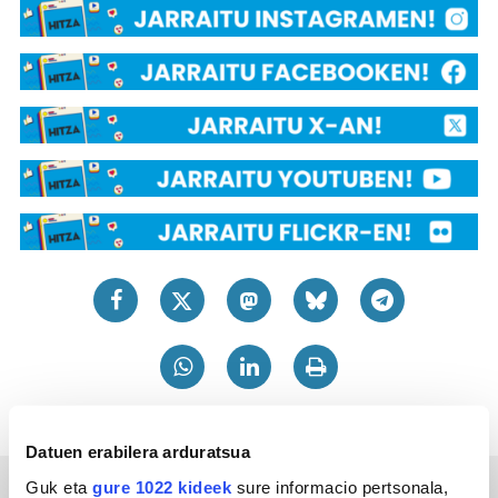
Datuen erabilera arduratsua
Guk eta
gure 1022 kideek
sure informacio pertsonala,