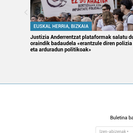
EUSKAL HERRIA, BIZKAIA
an
Justizia Anderrentzat plataformak salatu d
oraindik badaudela «erantzule diren polizia
eta arduradun politikoak»
Buletina ba