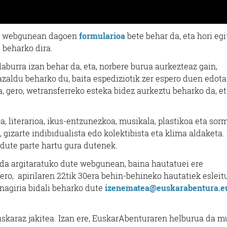
us webgunean dagoen
formularioa
bete behar da, eta hori eg
 beharko dira.
burra izan behar da, eta, norbere burua aurkezteaz gain,
zaldu beharko du, baita espediziotik zer espero duen edota
a, gero, wetransferreko esteka bidez aurkeztu beharko da, et
oa, literarioa, ikus-entzunezkoa, musikala, plastikoa eta sor
a, gizarte indibidualista edo kolektibista eta klima aldaketa.
 dute parte hartu gura dutenek.
da argitaratuko dute webgunean, baina hautatuei ere
Gero, apirilaren 22tik 30era behin-behineko hautatiek esleit
nagiria bidali beharko dute
izenematea@euskarabentura.e
euskaraz jakitea. Izan ere, EuskarAbenturaren helburua da 