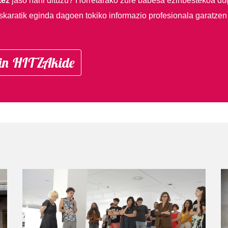
tez
jaso nahi dituzu?
Horretarako zure babesa ezinbestekoa du
skaratik eginda dagoen tokiko informazio profesionala garatzen
in HITZAkide