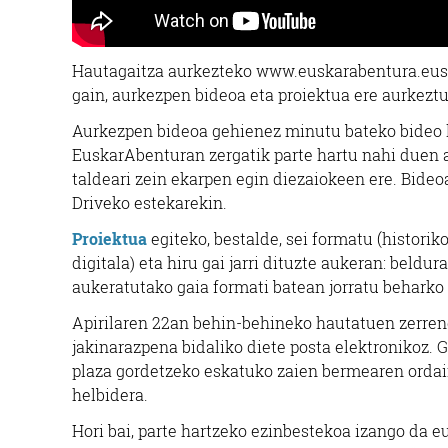
Hautagaitza aurkezteko www.euskarabentura.e
gain, aurkezpen bideoa eta proiektua ere aurkeztu
Aurkezpen bideoa gehienez minutu bateko bideo la
EuskarAbenturan zergatik parte hartu nahi duen a
taldeari zein ekarpen egin diezaiokeen ere. Bideo
Driveko estekarekin.
Proiektua
egiteko, bestalde, sei formatu (historik
digitala) eta hiru gai jarri dituzte aukeran: beldur
aukeratutako gaia formati batean jorratu beharko
Apirilaren 22an behin-behineko hautatuen zerren
jakinarazpena bidaliko diete posta elektronikoz. 
plaza gordetzeko eskatuko zaien bermearen ordai
helbidera.
Hori bai, parte hartzeko ezinbestekoa izango da 