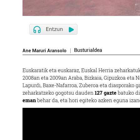
Busturialdea
Ane Maruri Aransolo
Euskaratik eta euskaraz, Euskal Herria zeharkat
2008an eta 2009an Araba, Bizkaia, Gipuzkoa eta Naf
Lapurdi, Baxe-Nafarroa, Zuberoa eta diasporako ga
zeharkatzeko gogotsu dauden
127 gazte
batuko d
eman
behar da, eta hori egiteko azken eguna iza