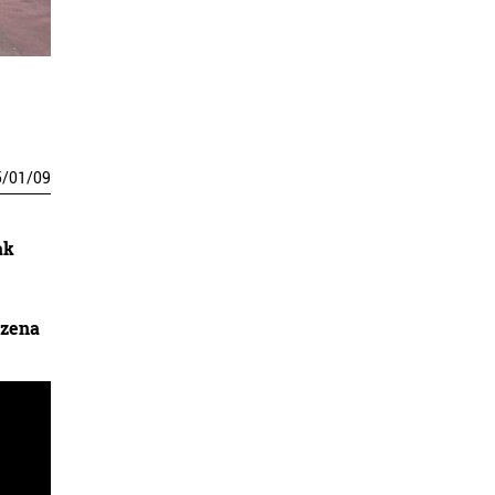
5
/
01
/
09
ak
zena