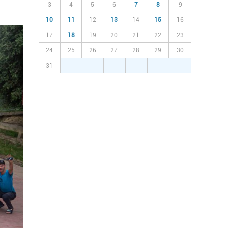
3
4
5
6
7
8
9
10
11
12
13
14
15
16
17
18
19
20
21
22
23
24
25
26
27
28
29
30
31
1
2
3
4
5
6