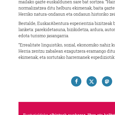
mailako gazte euskaldunen sare bat sortzea: “Hain
normalizatzea ditu helburu ekimenak, baita gazte 
Herriko natura-ondasun eta ondasun historiko zei
Bestalde, EuskarAbentura esperientzia bizitzeak ba
lanketa: parekidetasuna, bizikidetza, ardura, au
edota turismo jasangarria.
“Errealitate linguistiko, sozial, ekonomiko nahiz 
Herria zentzu zabalean ezagutzera eramango ditu
ekimenak; eta sortutako harremanek espediziotik h