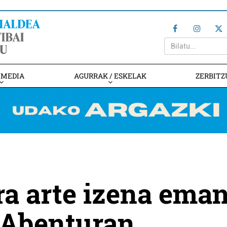
IMEDIA
AGURRAK / ESKELAK
ZERBITZ
a arte izena ema
rAbenturan