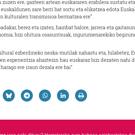
 zuzen ere, gazteen artean euskararen erabilera sustatu et
euskaldunen sare berri bat sortu eta elikatzea edota Euska
n kulturalen transmisioa bermatzea ere”.
dakar, berez eta izatez, hainbat balore, jarrera eta gaitasu
tonomia, bizi ohitura osasuntsuak, ingurumenarekiko begirun
kultural ezberdineko neska-mutilak nahastu eta, hilabetez, 
en esperientzia ahaztezin hau euskaraz bizi dezaten nahi 
arago ere iraun dezala ere bai”.