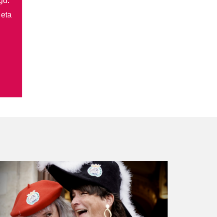
gu.
 eta