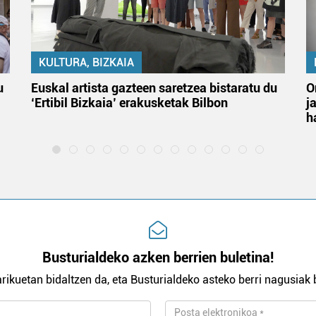
KULTURA, BIZKAIA
u
Euskal artista gazteen saretzea bistaratu du
O
‘Ertibil Bizkaia’ erakusketak Bilbon
j
h
Busturialdeko azken berrien buletina!
rikuetan bidaltzen da, eta Busturialdeko asteko berri nagusiak b