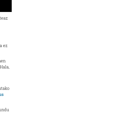
iteaz
a ez
men
 Hala,
utako
us
mundu