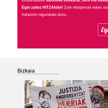
Busturialdeko
albisteak euskaraz, libre eta kalita
Egin zaitez HITZAkide!
Zure ekarpenari esker, eu
indartzen lagunduko duzu.
Eg
Bizkaia