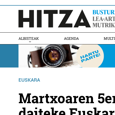
ALBISTEAK
AGENDA
MULT
EUSKARA
Martxoaren 5er
daiteke Euska