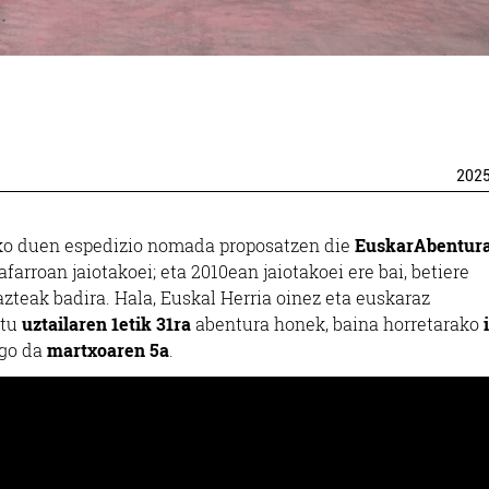
202
uko duen espedizio nomada proposatzen die
EuskarAbentur
arroan jaiotakoei; eta 2010ean jaiotakoei ere bai, betiere
zteak badira. Hala, Euskal Herria oinez eta euskaraz
itu
uztailaren 1etik 31ra
abentura honek, baina horretarako
i
ngo da
martxoaren 5a
.