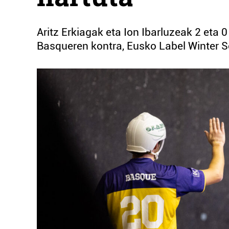
Aritz Erkiagak eta Ion Ibarluzeak 2 eta 
Basqueren kontra, Eusko Label Winter Se