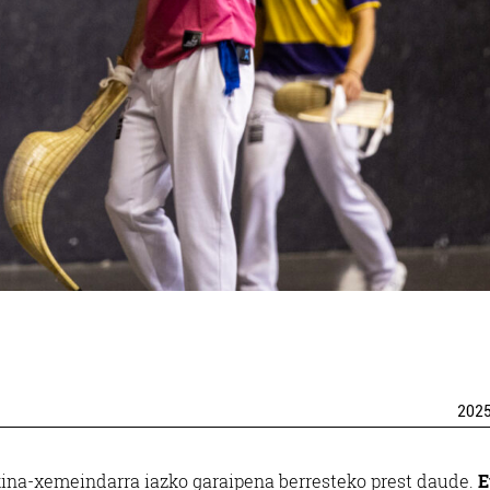
202
na-xemeindarra iazko garaipena berresteko prest daude.
E