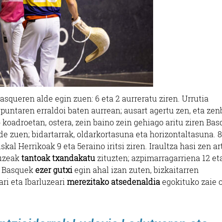
asqueren alde egin zuen: 6 eta 2 aurreratu ziren. Urrutia
untaren erraldoi baten aurrean; ausart agertu zen, eta zen
o koadroetan, ostera, zein baino zein gehiago aritu ziren Ba
e zuen; bidartarrak, oldarkortasuna eta horizontaltasuna. 8
al Herrikoak 9 eta 5eraino iritsi ziren. Iraultza hasi zen ar
uzeak
tantoak txandakatu
zituzten; azpimarragarriena 12 et
ta Basquek
ezer gutxi
egin ahal izan zuten, bizkaitarren
ri eta Ibarluzeari
merezitako atsedenaldia
egokituko zaie o