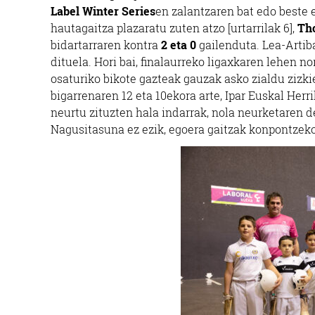
Label Winter Series
en zalantzaren bat edo beste e
hautagaitza plazaratu zuten atzo [urtarrilak 6],
Th
bidartarraren kontra
2 eta 0
gailenduta. Lea-Artiba
dituela. Hori bai, finalaurreko ligaxkaren lehen n
osaturiko bikote gazteak gauzak asko zialdu zizkie
bigarrenaren 12 eta 10ekora arte, Ipar Euskal Herri
neurtu zituzten hala indarrak, nola neurketaren d
Nagusitasuna ez ezik, egoera gaitzak konpontzeko