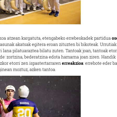
okoa atzean kargatuta, etengabeko errebeskadek partidua
os
tasunak akatsak egitera eroan zituzten bi bikoteak. Urrutiak
i lana pilatuaraztea bilatu zuten. Tantoak joan, tantoak etorr
de: zortzina, bederatzina edota hamarna joan ziren. Handik
izkor etorri zen ispastertarraren
erreakzioa
: errebote eder b
a ginean moztuz, azken tantoa.