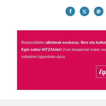
Busturialdeko
albisteak euskaraz, libre eta kalita
Egin zaitez HITZAkide!
Zure ekarpenari esker, eu
indartzen lagunduko duzu.
Eg