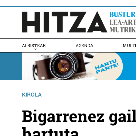
ALBISTEAK
AGENDA
MULT
KIROLA
Bigarrenez gai
hartuta