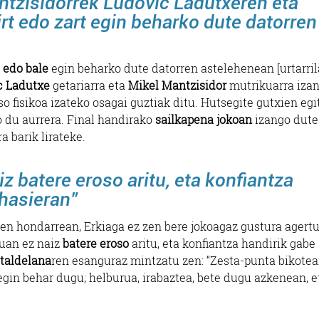
ntzisidorrek Ludovic Ladutxeren eta
rt edo zart egin beharko dute datorren
 edo bale
egin beharko dute datorren astelehenean [urtarrila
c Ladutxe
getariarra eta
Mikel Mantzisidor
mutrikuarra iza
so fisikoa izateko osagai guztiak ditu. Hutsegite gutxien egi
 du aurrera. Final handirako
sailkapena jokoan
izango dute
a barik lirateke.
iz batere eroso aritu, eta konfiantza
 hasieran”
en hondarrean, Erkiaga ez zen bere jokoagaz gustura agertu
uan ez naiz
batere eroso
aritu, eta konfiantza handirik gabe
taldelana
ren esanguraz mintzatu zen: “Zesta-punta bikote
 egin behar dugu; helburua, irabaztea, bete dugu azkenean, e