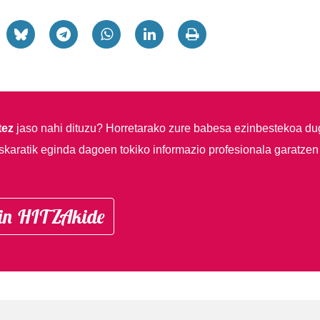
tez
jaso nahi dituzu?
Horretarako zure babesa ezinbestekoa du
skaratik eginda dagoen tokiko informazio profesionala garatzen
in HITZAkide