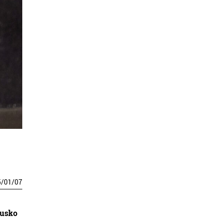
5
/
01
/
07
usko