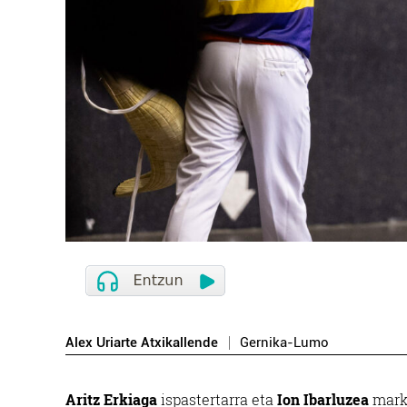
Alex Uriarte Atxikallende
Gernika-Lumo
Aritz Erkiaga
ispastertarra eta
Ion Ibarluzea
marki