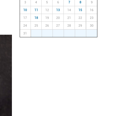
3
4
5
6
7
8
9
10
11
12
13
14
15
16
17
18
19
20
21
22
23
24
25
26
27
28
29
30
31
1
2
3
4
5
6