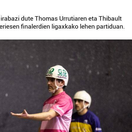
0 irabazi dute Thomas Urrutiaren eta Thibault
riesen finalerdien ligaxkako lehen partiduan.