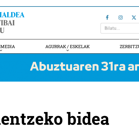
IMEDIA
AGURRAK / ESKELAK
ZERBITZ
lentzeko bidea