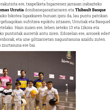
rakutsita ere, txapelketa bigarrenez jarraian irabazteko
omas Urrutia
donibanegaraztarraren eta
Thibault Basque
iko bikotea ligaxkaren buruan ipini da, lau puntu patrikan
orgehiagokan sufritzea egokitu zitzaien, Urrutiak eta Basque
telako. Hain zuzen ere, lehen seteko 13 eta 11kora eta
ko puntistak aurretik aritu ziren. Edozelan ere, arrosek eder
enborak, eta une giltzarrietan nagusitasuna azaldu zuten.
 ziurtasuna ere bai.