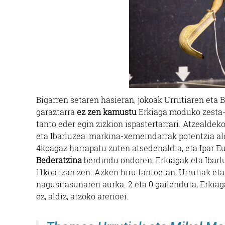
Bigarren setaren hasieran, jokoak Urrutiaren eta B
garaztarra
ez zen kamustu
Erkiaga moduko zesta-p
tanto eder egin zizkion ispastertarrari. Atzealdek
eta Ibarluzea: markina-xemeindarrak potentzia ald
4koagaz harrapatu zuten atsedenaldia, eta Ipar Eusk
Bederatzina
berdindu ondoren, Erkiagak eta Ibarl
11koa izan zen. Azken hiru tantoetan, Urrutiak e
nagusitasunaren aurka. 2 eta 0 gailenduta, Erkiaga
ez, aldiz, atzoko arerioei.