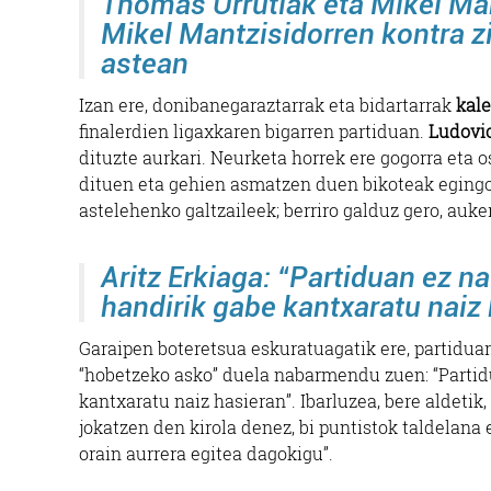
Thomas Urrutiak eta Mikel Ma
Mikel Mantzisidorren kontra zi
astean
Izan ere, donibanegaraztarrak eta bidartarrak
kale
finalerdien ligaxkaren bigarren partiduan.
Ludovi
dituzte aurkari. Neurketa horrek ere gogorra eta o
dituen eta gehien asmatzen duen bikoteak egingo
astelehenko galtzaileek; berriro galduz gero, auker
Aritz Erkiaga: “Partiduan ez na
handirik gabe kantxaratu naiz
Garaipen boteretsua eskuratuagatik ere, partiduar
“hobetzeko asko” duela nabarmendu zuen: “Partid
kantxaratu naiz hasieran”. Ibarluzea, bere aldetik,
jokatzen den kirola denez, bi puntistok taldelana
orain aurrera egitea dagokigu”.