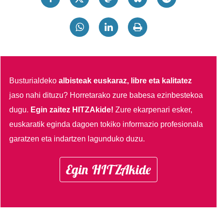
Busturialdeko
albisteak euskaraz, libre eta kalitatez
jaso nahi dituzu?
Horretarako zure babesa ezinbestekoa
dugu.
Egin zaitez HITZAkide!
Zure ekarpenari esker,
euskaratik eginda dagoen tokiko informazio profesionala
garatzen eta indartzen lagunduko duzu.
Egin HITZAkide