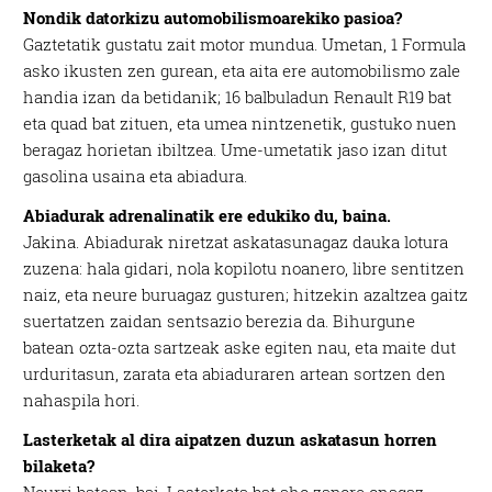
Nondik datorkizu automobilismoarekiko pasioa?
Gaztetatik gustatu zait motor mundua. Umetan, 1 Formula
asko ikusten zen gurean, eta aita ere automobilismo zale
handia izan da betidanik; 16 balbuladun Renault R19 bat
eta quad bat zituen, eta umea nintzenetik, gustuko nuen
beragaz horietan ibiltzea. Ume-umetatik jaso izan ditut
gasolina usaina eta abiadura.
Abiadurak adrenalinatik ere edukiko du, baina.
Jakina. Abiadurak niretzat askatasunagaz dauka lotura
zuzena: hala gidari, nola kopilotu noanero, libre sentitzen
naiz, eta neure buruagaz gusturen; hitzekin azaltzea gaitz
suertatzen zaidan sentsazio berezia da. Bihurgune
batean ozta-ozta sartzeak aske egiten nau, eta maite dut
urduritasun, zarata eta abiaduraren artean sortzen den
nahaspila hori.
Lasterketak al dira aipatzen duzun askatasun horren
bilaketa?
Neurri batean, bai. Lasterketa bat aho zapore onagaz,