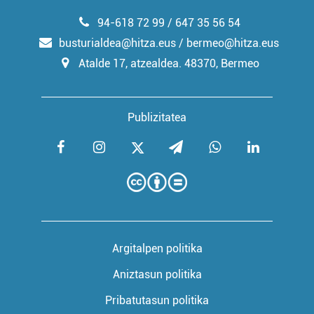
94-618 72 99 / 647 35 56 54
busturialdea@hitza.eus / bermeo@hitza.eus
Atalde 17, atzealdea. 48370, Bermeo
Publizitatea
Argitalpen politika
Aniztasun politika
Pribatutasun politika