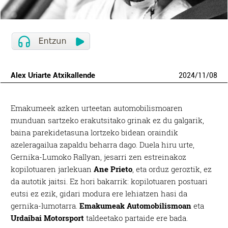
Alex Uriarte Atxikallende
2024
/
11
/
08
Emakumeek azken urteetan automobilismoaren
munduan sartzeko erakutsitako grinak ez du galgarik,
baina parekidetasuna lortzeko bidean oraindik
azeleragailua zapaldu beharra dago. Duela hiru urte,
Gernika-Lumoko Rallyan, jesarri zen estreinakoz
kopilotuaren jarlekuan
Ane Prieto
, eta orduz geroztik, ez
da autotik jaitsi. Ez hori bakarrik: kopilotuaren postuari
eutsi ez ezik, gidari modura ere lehiatzen hasi da
gernika-lumotarra.
Emakumeak Automobilismoan
eta
Urdaibai Motorsport
taldeetako partaide ere bada.