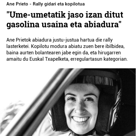
Ane Prieto - Rally gidari eta kopilotua
"Ume-umetatik jaso izan ditut
gasolina usaina eta abiadura"
Ane Prietok abiadura justu-justua hartua die rally
lasterketei. Kopilotu modura abiatu zuen bere ibilbidea,
baina aurten bolantearen jabe egin da, eta hirugarren
amaitu du Euskal Txapelketa, erregulartasun kategorian.