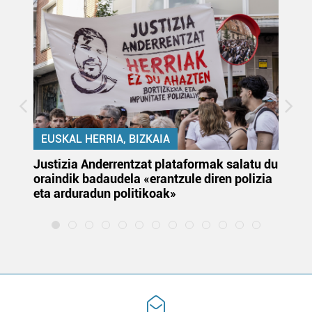
EUSKAL HERRIA, BIZKAIA
Justizia Anderrentzat plataformak salatu du
Eu
oraindik badaudela «erantzule diren polizia
‘E
eta arduradun politikoak»