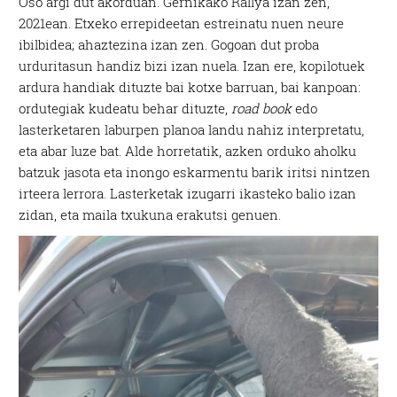
Oso argi dut akorduan. Gernikako Rallya izan zen,
2021ean. Etxeko errepideetan estreinatu nuen neure
ibilbidea; ahaztezina izan zen. Gogoan dut proba
urduritasun handiz bizi izan nuela. Izan ere, kopilotuek
ardura handiak dituzte bai kotxe barruan, bai kanpoan:
ordutegiak kudeatu behar dituzte,
road book
edo
lasterketaren laburpen planoa landu nahiz interpretatu,
eta abar luze bat. Alde horretatik, azken orduko aholku
batzuk jasota eta inongo eskarmentu barik iritsi nintzen
irteera lerrora. Lasterketak izugarri ikasteko balio izan
zidan, eta maila txukuna erakutsi genuen.