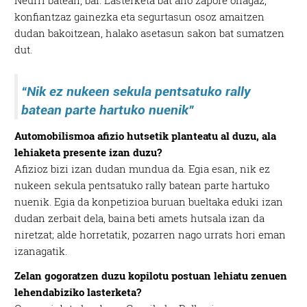
konfiantzaz gainezka eta segurtasun osoz amaitzen
dudan bakoitzean, halako asetasun sakon bat sumatzen
dut.
“Nik ez nukeen sekula pentsatuko rally
batean parte hartuko nuenik”
Automobilismoa afizio hutsetik planteatu al duzu, ala
lehiaketa presente izan duzu?
Afizioz bizi izan dudan mundua da. Egia esan, nik ez
nukeen sekula pentsatuko rally batean parte hartuko
nuenik. Egia da konpetizioa buruan bueltaka eduki izan
dudan zerbait dela, baina beti amets hutsala izan da
niretzat; alde horretatik, pozarren nago urrats hori eman
izanagatik.
Zelan gogoratzen duzu kopilotu postuan lehiatu zenuen
lehendabiziko lasterketa?