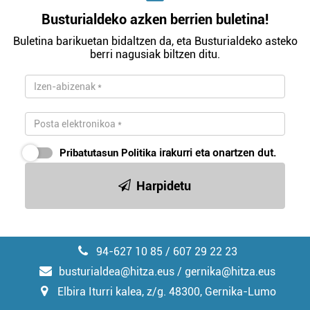
Busturialdeko azken berrien buletina!
Buletina barikuetan bidaltzen da, eta Busturialdeko asteko
berri nagusiak biltzen ditu.
Pribatutasun Politika
irakurri eta onartzen dut.
Harpidetu
94-627 10 85 / 607 29 22 23
busturialdea@hitza.eus / gernika@hitza.eus
Elbira Iturri kalea, z/g. 48300, Gernika-Lumo