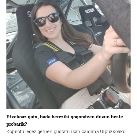
Etxekoaz gain, bada bereziki gogoratzen duzun beste
probarik?
Kopilotu legez gehien gustatu izan zaidana Gipuzkoako