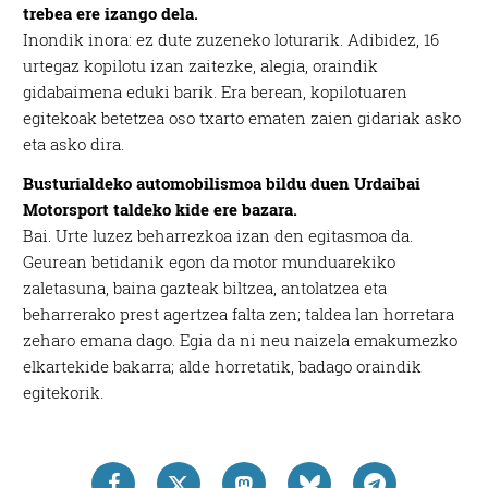
trebea ere izango dela.
Inondik inora: ez dute zuzeneko loturarik. Adibidez, 16
urtegaz kopilotu izan zaitezke, alegia, oraindik
gidabaimena eduki barik. Era berean, kopilotuaren
egitekoak betetzea oso txarto ematen zaien gidariak asko
eta asko dira.
Busturialdeko automobilismoa bildu duen Urdaibai
Motorsport taldeko kide ere bazara.
Bai. Urte luzez beharrezkoa izan den egitasmoa da.
Geurean betidanik egon da motor munduarekiko
zaletasuna, baina gazteak biltzea, antolatzea eta
beharrerako prest agertzea falta zen; taldea lan horretara
zeharo emana dago. Egia da ni neu naizela emakumezko
elkartekide bakarra; alde horretatik, badago oraindik
egitekorik.