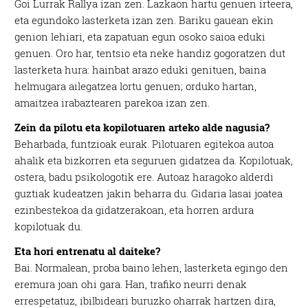
Goi Lurrak Rallya izan zen. Lazkaon hartu genuen irteera,
eta egundoko lasterketa izan zen. Bariku gauean ekin
genion lehiari, eta zapatuan egun osoko saioa eduki
genuen. Oro har, tentsio eta neke handiz gogoratzen dut
lasterketa hura: hainbat arazo eduki genituen, baina
helmugara ailegatzea lortu genuen; orduko hartan,
amaitzea irabaztearen parekoa izan zen.
Zein da pilotu eta kopilotuaren arteko alde nagusia?
Beharbada, funtzioak eurak. Pilotuaren egitekoa autoa
ahalik eta bizkorren eta seguruen gidatzea da. Kopilotuak,
ostera, badu psikologotik ere. Autoaz haragoko alderdi
guztiak kudeatzen jakin beharra du. Gidaria lasai joatea
ezinbestekoa da gidatzerakoan, eta horren ardura
kopilotuak du.
Eta hori entrenatu al daiteke?
Bai. Normalean, proba baino lehen, lasterketa egingo den
eremura joan ohi gara. Han, trafiko neurri denak
errespetatuz, ibilbideari buruzko oharrak hartzen dira,