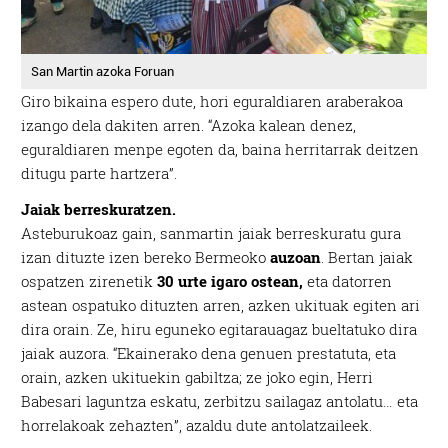
San Martin azoka Foruan
Giro bikaina espero dute, hori eguraldiaren araberakoa
izango dela dakiten arren. “Azoka kalean denez,
eguraldiaren menpe egoten da, baina herritarrak deitzen
ditugu parte hartzera”.
Jaiak berreskuratzen.
Asteburukoaz gain, sanmartin jaiak berreskuratu gura
izan dituzte izen bereko Bermeoko
auzoan
. Bertan jaiak
ospatzen zirenetik
30 urte igaro ostean,
eta datorren
astean ospatuko dituzten arren, azken ukituak egiten ari
dira orain. Ze, hiru eguneko egitarauagaz bueltatuko dira
jaiak auzora. “Ekainerako dena genuen prestatuta, eta
orain, azken ukituekin gabiltza; ze joko egin, Herri
Babesari laguntza eskatu, zerbitzu sailagaz antolatu… eta
horrelakoak zehazten”, azaldu dute antolatzaileek.