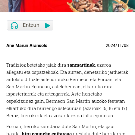
Ane Maruri Aransolo
2024
/
11
/
08
Tradizioz betetako jaiak dira
sanmartinak
, azaroa
ailegatu eta ospatzekoak. Eta aurten, denetariko jarduerak
antolatu dituzte astebururako Bermeon eta Foruan, eta
San Martin Egunean, astelehenean, elkartuko dira
ispastertarrak eta arteagarrak. Aste honetako
ospakizunez gain, Bermeon San Martin auzoko festetan
elkartuko dira hurrengo asteburuan (azaroak 15, 16 eta 17).
Beraz, txerrikirik eta azokarik ez da falta egunotan.
Foruan, herriko zaindaria dute San Martin, eta gaur
hasita,
hiru eguneko egitaraua
prestatu dute herritarren