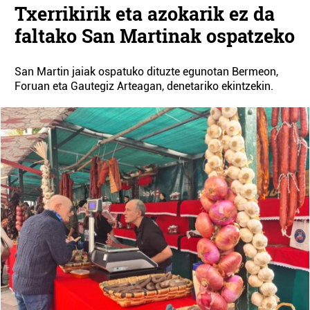
Txerrikirik eta azokarik ez da
faltako San Martinak ospatzeko
San Martin jaiak ospatuko dituzte egunotan Bermeon,
Foruan eta Gautegiz Arteagan, denetariko ekintzekin.