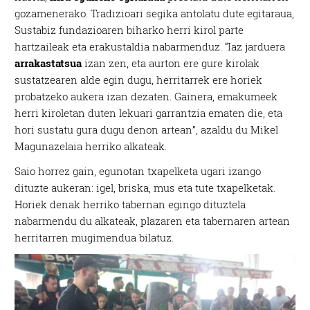
gozamenerako. Tradizioari segika antolatu dute egitaraua,
Sustabiz fundazioaren biharko herri kirol parte
hartzaileak eta erakustaldia nabarmenduz. “Iaz jarduera
arrakastatsua
izan zen, eta aurton ere gure kirolak
sustatzearen alde egin dugu, herritarrek ere horiek
probatzeko aukera izan dezaten. Gainera, emakumeek
herri kiroletan duten lekuari garrantzia ematen die, eta
hori sustatu gura dugu denon artean”, azaldu du Mikel
Magunazelaia herriko alkateak.
Saio horrez gain, egunotan txapelketa ugari izango
dituzte aukeran: igel, briska, mus eta tute txapelketak.
Horiek denak herriko tabernan egingo dituztela
nabarmendu du alkateak, plazaren eta tabernaren artean
herritarren mugimendua bilatuz.