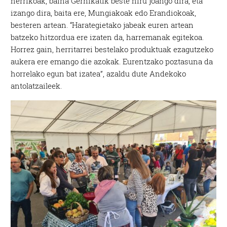
herrikoak, baina Gernikatik beste hiru joango dira, eta
izango dira, baita ere, Mungiakoak edo Erandiokoak,
besteren artean. “Harategietako jabeak euren artean
batzeko hitzordua ere izaten da, harremanak egitekoa.
Horrez gain, herritarrei bestelako produktuak ezagutzeko
aukera ere emango die azokak. Eurentzako poztasuna da
horrelako egun bat izatea”, azaldu dute Andekoko
antolatzaileek.