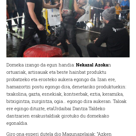
Domeka izango da egun handia:
Nekazal Azoka
n
ortuariak, artisauak eta beste hainbat produktu
probatzeko eta erosteko aukera egongo da. Izan ere,
hamazortzi postu egongo dira, denetariko produktuekin:
txakolina, gazta, esnekiak, kontserbak, eztia, keramika,
bitxigintza, zurgintza, ogia… egongo dira aukeran. Taloak
ere egingo dituzte, etaUrdaibai Dantza Taldeko
dantzarien erakustaldiak girotuko du domekako
egonaldia.
Giro ona esperi dutela dio Magunazelaiak: “Azken