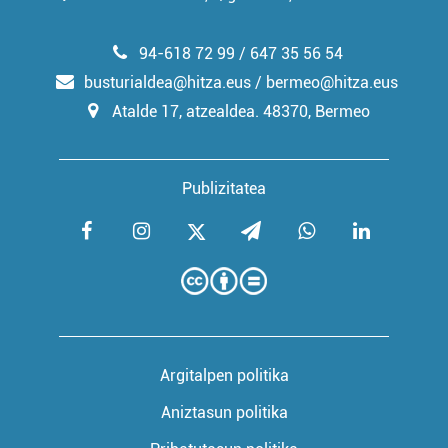
94-618 72 99 / 647 35 56 54
busturialdea@hitza.eus / bermeo@hitza.eus
Atalde 17, atzealdea. 48370, Bermeo
Publizitatea
Argitalpen politika
Aniztasun politika