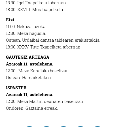
13:30.
Igel Txapelketa tabernan.
18:00.
XXVIII. Mus txapelketa.
Etzi.
11:00.
Nekazal azoka.
12:30.
Meza nagusia.
Ostean.
Urdaibai dantza taldearen erakustaldia.
18:00.
XXXV. Tute Txapelketa tabernan.
GAUTEGIZ ARTEAGA
Azaroak 11, astelehena.
12:00.
Meza Kanalako baselizan.
Ostean.
Hamaiketakoa.
ISPASTER
Azaroak 11, astelehena.
12:00.
Meza Martin deunaren baselizan.
Ondoren.
Gaztaina erreak.