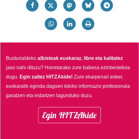
Busturialdeko
albisteak euskaraz, libre eta kalitatez
jaso nahi dituzu?
Horretarako zure babesa ezinbestekoa
dugu.
Egin zaitez HITZAkide!
Zure ekarpenari esker,
euskaratik eginda dagoen tokiko informazio profesionala
garatzen eta indartzen lagunduko duzu.
Egin HITZAkide