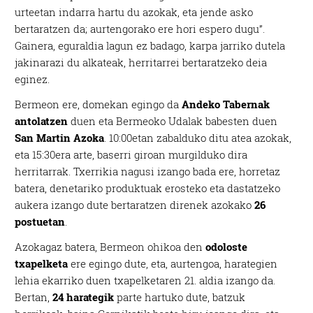
urteetan indarra hartu du azokak, eta jende asko
bertaratzen da; aurtengorako ere hori espero dugu”.
Gainera, eguraldia lagun ez badago, karpa jarriko dutela
jakinarazi du alkateak, herritarrei bertaratzeko deia
eginez.
Bermeon ere, domekan egingo da
Andeko Tabernak
antolatzen
duen eta Bermeoko Udalak babesten duen
San Martin Azoka
. 10:00etan zabalduko ditu atea azokak,
eta 15:30era arte, baserri giroan murgilduko dira
herritarrak. Txerrikia nagusi izango bada ere, horretaz
batera, denetariko produktuak erosteko eta dastatzeko
aukera izango dute bertaratzen direnek azokako
26
postuetan
.
Azokagaz batera, Bermeon ohikoa den
odoloste
txapelketa
ere egingo dute, eta, aurtengoa, harategien
lehia ekarriko duen txapelketaren 21. aldia izango da.
Bertan,
24 harategik
parte hartuko dute, batzuk