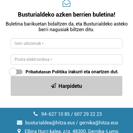
Busturialdeko azken berrien buletina!
Buletina barikuetan bidaltzen da, eta Busturialdeko asteko
berri nagusiak biltzen ditu.
Pribatutasun Politika
irakurri eta onartzen dut.
Harpidetu
94-627 10 85 / 607 29 22 23
busturialdea@hitza.eus / gernika@hitza.eus
Elbira Iturri kalea, z/g. 48300, Gernika-Lumo