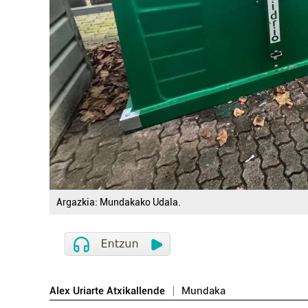
Argazkia: Mundakako Udala.
Alex Uriarte Atxikallende
Mundaka