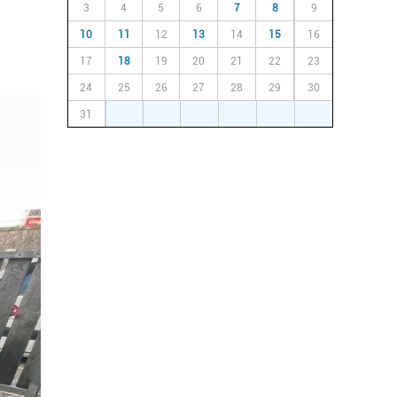
3
4
5
6
7
8
9
10
11
12
13
14
15
16
17
18
19
20
21
22
23
24
25
26
27
28
29
30
31
1
2
3
4
5
6