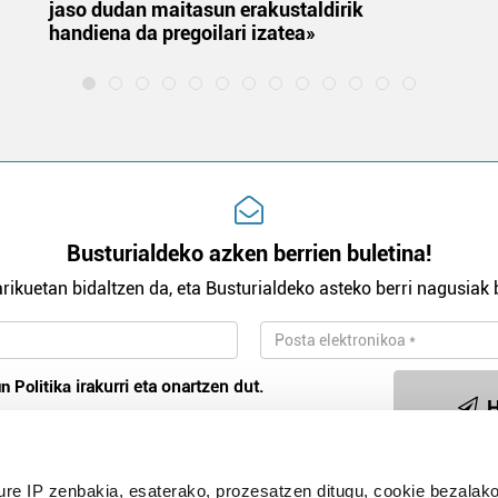
jaso dudan maitasun erakustaldirik
handiena da pregoilari izatea»
Busturialdeko azken berrien buletina!
rikuetan bidaltzen da, eta Busturialdeko asteko berri nagusiak b
n Politika
irakurri eta onartzen dut.
H
ure IP zenbakia, esaterako, prozesatzen ditugu, cookie bezalako