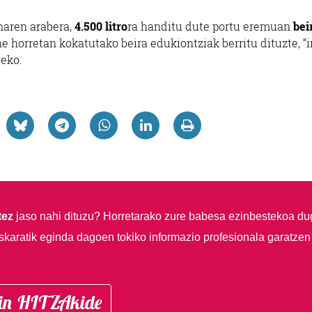
naren arabera,
4.500 litro
ra handitu dute portu eremuan
bei
ne horretan kokatutako beira edukiontziak berritu dituzte, “
teko.
tez
jaso nahi dituzu?
Horretarako zure babesa ezinbestekoa du
skaratik eginda dagoen tokiko informazio profesionala garatzen
in HITZAkide