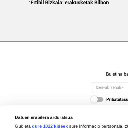
 gizon
‘Ertibil Bizkaia’ erakusketak Bilbon
Buletina ba
Pribatutasu
Datuen erabilera arduratsua
Guk eta
gure 1022 kideek
sure informacio pertsonala, z