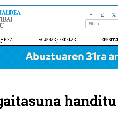
IMEDIA
AGURRAK / ESKELAK
ZERBITZ
 gaitasuna handitu