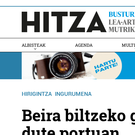
ALBISTEAK
AGENDA
MULT
HIRIGINTZA
INGURUMENA
Beira biltzeko
dute portuan