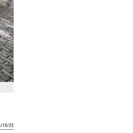
4
/
10
/
22