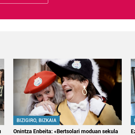
BIZIGIRO, BIZKAIA
u
Onintza Enbeita: «Bertsolari moduan sekula
E