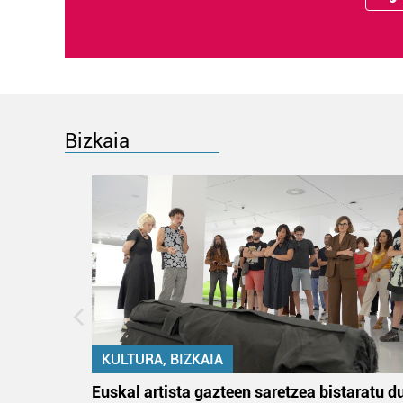
Bizkaia
KULTURA, BIZKAIA
tik
Euskal artista gazteen saretzea bistaratu d