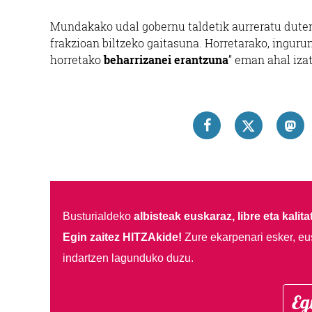
Mundakako udal gobernu taldetik aurreratu dute
frakzioan biltzeko gaitasuna. Horretarako, inguru
horretako
beharrizanei erantzuna
” eman ahal iza
Busturialdeko
albisteak euskaraz, libre eta kalita
Egin zaitez HITZAkide!
Zure ekarpenari esker, eu
indartzen lagunduko duzu.
Eg