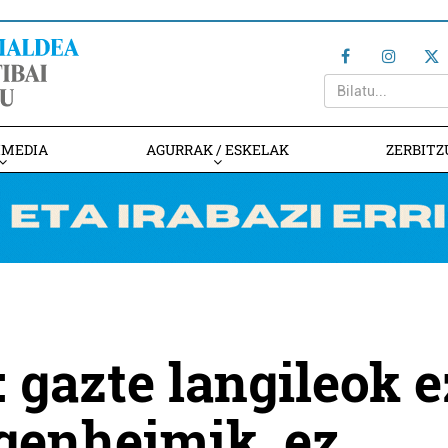
IMEDIA
AGURRAK / ESKELAK
ZERBITZ
 gazte langileok e
genheimik, ez