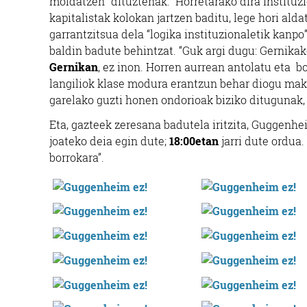
moldatzen” dituztenak: “Horretarako dira instituzi
kapitalistak kolokan jartzen baditu, lege hori ald
garrantzitsua dela “logika instituzionaletik kanp
baldin badute behintzat. “Guk argi dugu: Gernikak
Gernikan
, ez inon. Horren aurrean antolatu eta b
langiliok klase modura erantzun behar diogu makro
garelako guzti honen ondorioak biziko ditugunak, 
Eta, gazteek zeresana badutela iritzita, Guggenh
joateko deia egin dute;
18:00etan
jarri dute ordua.
borrokara”.