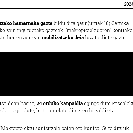
202
tzeko hamarnaka gazte
bildu dira gaur (urriak 18) Gernika-
iko zein inguruetako gazteek “makroproiektuaren” kontrako
ektu horren aurrean
mobilizatzeko deia
luzatu diete gazte
atsaldean hasita,
24 orduko kanpaldia
egingo dute Pasealek
deia egin dute, baita antolatu dituzten hitzaldi eta
“Makroproiektu suntsitzale baten eraikuntza. Gure dirutik