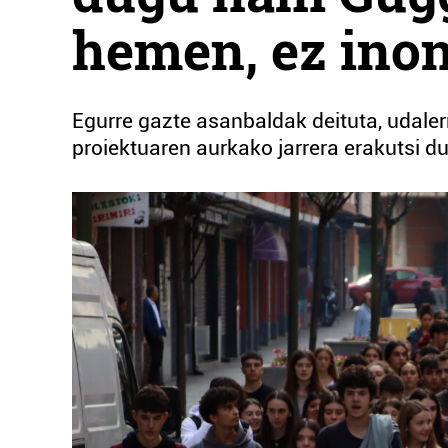
hemen, ez inon
Egurre gazte asanbaldak deituta, udale
proiektuaren aurkako jarrera erakutsi 