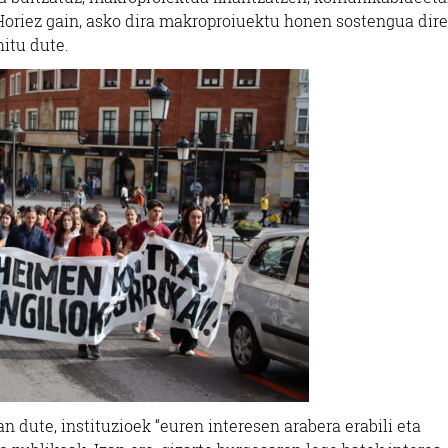
 Horiez gain, asko dira makroproiuektu honen sostengua dir
hitu dute.
an dute, instituzioek “euren interesen arabera erabili eta