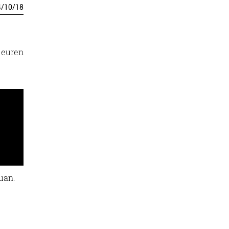
4
/
10
/
18
 euren
uan.