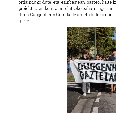
ordainduko dute, eta, ezinbestean, gazteoi kalte iz
proiektuaren kontra antolatzeko beharra agerian 
diren Guggenheim Gernika-Murueta bideko obrek a
gazteek.