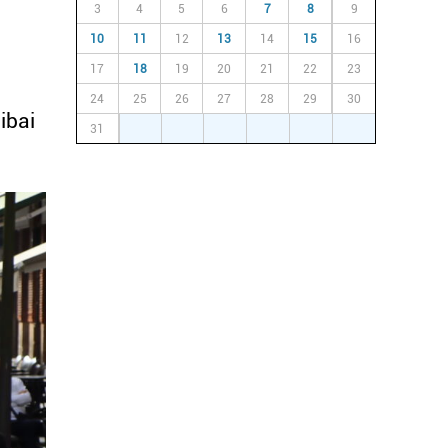
3
4
5
6
7
8
9
10
11
12
13
14
15
16
17
18
19
20
21
22
23
24
25
26
27
28
29
30
ibai
31
1
2
3
4
5
6