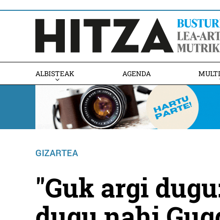
ALBISTEAK
AGENDA
MULT
GIZARTEA
"Guk argi dugu:
dugu nahi Gug