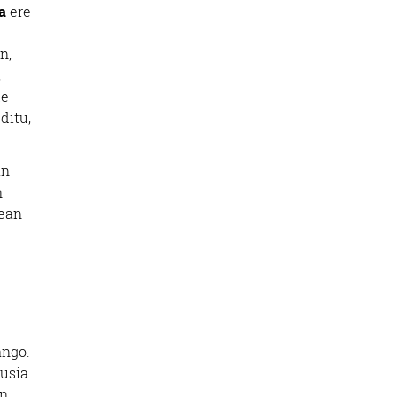
a
ere
n,
,
te
ditu,
an
n
dean
ango.
usia.
an