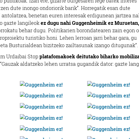
o publikoak. Izan ere, gizarte burgesaren lege batek interes
atzen dute inongo ondoriorik barik”. Horregatik esan dute
o” antolatzea, benetan euren interesak erdigunean jartzea na
o gazte langileok
ez dugu nahi Guggenheimik ez Muruetan,
orrokatu behar dugu. Politikarien borondatearen zain egon o
proiektu turistiko honi. Lehen lerroan jarri behar gara, gu
eta Busturialdean bizitzeko zailtasunak izango ditugunak”.
eim Urdaibai Stop
platafomakoek deitutako biharko mobiliz
 “Gauzak aldatzeko lehen urratsa gugandik dator: gazte lang