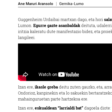
Ane Maruri Aransolo
Gernika-Lumo
Guggenheim Urdaibai martxan dago, eta hori
sala
Lumon.
Egurre gazte asanbaldak
deituta, udalerr
iritzia kaleratu dute manifestazio bidez, eta proi
langileei.
Izan ere,
ikasle greba
deitu zuten gaurko, eta, arr
Ondorioz, kanpinekin eta lo sakuekin bertaratzeko 
mahainguruetan parte hartzekoa ere.
Izan ere,
eskualdean “larrialdi bat”
dagoela diote: 