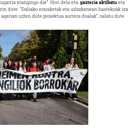
ugarria erangingo die”. Hori dela eta,
gazteria aktibatu
eta
utzi dute. “Daliako eraisketak eta udazkenean hastekoak iz
gerian uzten dute proiektua aurrera doalak”, salatu dute