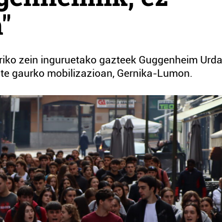
"
rriko zein inguruetako gazteek Guggenheim Urda
dute gaurko mobilizazioan, Gernika-Lumon.