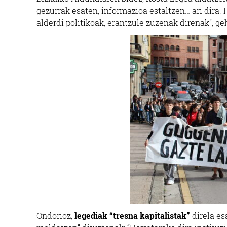
gezurrak esaten, informazioa estaltzen… ari dira.
alderdi politikoak, erantzule zuzenak direnak”, ge
Ondorioz,
legediak “tresna kapitalistak”
direla es