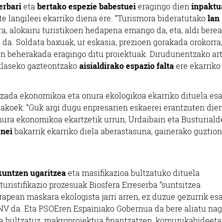
erbari
eta
bertako espezie babestuei
eragingo dien
inpaktu
zte langileei ekarriko diena ere. “Turismora bideratutako
lan
ra, alokairu turistikoen hedapena emango da, eta, aldi berea
a. Soldata baxuak, ur eskasia, prezioen gorakada orokorra
en beherakada eragingo ditu proiektuak. Dirudunentzako ar
 klaseko gazteontzako
aisialdirako espazio falta
ere ekarriko 
tzada ekonomikoa eta onura ekologikoa ekarriko dituela es
dakoek: “Guk argi dugu enpresarien eskaerei erantzuten die
onura ekonomikoa ekartzetik urrun, Urdaibain eta Busturial
enei
bakarrik ekarriko diela aberastasuna, gainerako guztion
untzen ugaritzea
eta masifikazioa bultzatuko dituela
ristifikazio prozesuak Biosfera Erreserba “suntsitzea
apean maskara ekologista jarri arren, ez duzue gezurrik es
V da. Eta PSOEren Espainiako Gobernua da bere aliatu nag
ra bultzatuz, makroproiektua finantzatzen, komunikabideet