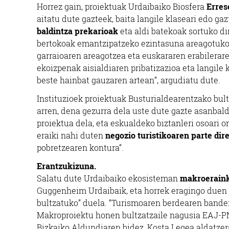
Horrez gain, proiektuak Urdaibaiko Biosfera
Erres
aitatu dute gazteek, baita langile klaseari edo ga
baldintza prekarioak
eta aldi batekoak sortuko di
bertokoak emantzipatzeko ezintasuna areagotuko d
garraioaren areagotzea eta euskararen erabilerar
ekoizpenak aisialdiaren pribatizazioa eta langile
beste hainbat gauzaren artean”, argudiatu dute.
Instituzioek proiektuak Busturialdearentzako bul
arren, dena gezurra dela uste dute gazte asanbal
proiektua dela, eta eskualdeko biztanleri osoari 
eraiki nahi duten
negozio turistikoaren parte dir
pobretzearen kontura”.
Erantzukizuna.
Salatu dute Urdaibaiko ekosisteman
makroeraink
Guggenheim Urdaibaik, eta horrek eragingo duen tu
bultzatuko” duela. “Turismoaren berdearen bander
Makroproiektu honen bultzatzaile nagusia EAJ-PN
Bizkaiko Aldundiaren bidez, Kosta Legea aldatze