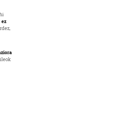
hi
 ez
rdez,
aziora
ileok