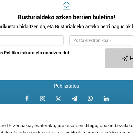
Busturialdeko azken berrien buletina!
rikuetan bidaltzen da, eta Busturialdeko asteko berri nagusiak b
n Politika
irakurri eta onartzen dut.
H
Publizitatea
ure IP zenbakia, esaterako, prozesatzen ditugu, cookie bezalako
itate eta eduki pertsonalizatua, publizitatearen eta edukiaren ne