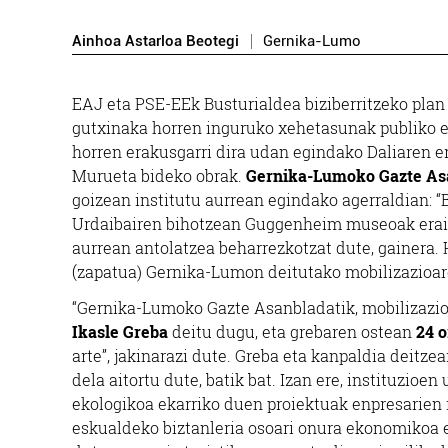
Ainhoa Astarloa Beotegi
Gernika-Lumo
EAJ eta PSE-EEk Busturialdea biziberritzeko plan
gutxinaka horren inguruko xehetasunak publiko e
horren erakusgarri dira udan egindako Daliaren 
Murueta bideko obrak.
Gernika-Lumoko Gazte As
goizean institutu aurrean egindako agerraldian: “B
Urdaibairen bihotzean Guggenheim museoak eraiki
aurrean antolatzea beharrezkotzat dute, gainera. 
(zapatua) Gernika-Lumon deitutako mobilizazioar
“Gernika-Lumoko Gazte Asanbladatik, mobilizazi
Ikasle Greba
deitu dugu, eta grebaren ostean
24 
arte”, jakinarazi dute. Greba eta kanpaldia deitze
dela aitortu dute, batik bat. Izan ere, instituzi
ekologikoa ekarriko duen proiektuak enpresarien i
eskualdeko biztanleria osoari onura ekonomikoa e