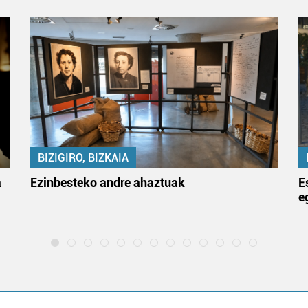
BIZIGIRO, BIZKAIA
a
Ezinbesteko andre ahaztuak
E
e