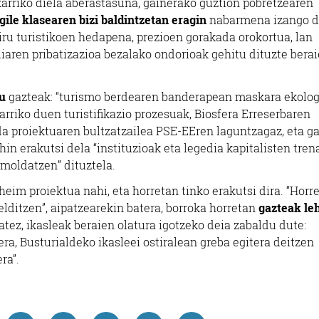
ekarriko diela aberastasuna, gainerako guztion pobretzearen
gile klasearen bizi baldintzetan eragin
nabarmena izango d
ru turistikoen hedapena, prezioen gorakada orokortua, lan
diaren pribatizazioa bezalako ondorioak gehitu dituzte bera
u
gazteak: “turismo berdearen banderapean maskara ekolog
karriko duen turistifikazio prozesuak, Biosfera Erreserbaren
a proiektuaren bultzatzailea PSE-EEren laguntzagaz, eta g
in erakutsi dela “instituzioak eta legedia kapitalisten tren
a moldatzen” dituztela.
m proiektua nahi, eta horretan tinko erakutsi dira. “Horr
elditzen”, aipatzearekin batera, borroka horretan
gazteak le
atez, ikasleak beraien olatura igotzeko deia zabaldu dute:
ra, Busturialdeko ikasleei ostiralean greba egitera deitzen
ra”.