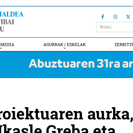
IMEDIA
AGURRAK / ESKELAK
ZERBITZ
oiektuaren aurka
Ikasle Greba eta