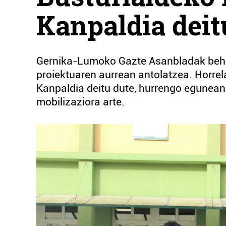
Kanpaldia deit
Gernika-Lumoko Gazte Asanbladak behar
proiektuaren aurrean antolatzea. Horrela
Kanpaldia deitu dute, hurrengo egunea
mobilizaziora arte.