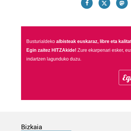
Busturialdeko
albisteak euskaraz, libre eta kalita
Egin zaitez HITZAkide!
Zure ekarpenari esker, eu
indartzen lagunduko duzu.
Eg
Bizkaia