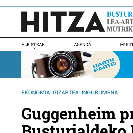
ALBISTEAK
AGENDA
MULT
EKONOMIA
GIZARTEA
INGURUMENA
Guggenheim pr
Busturialdeko 