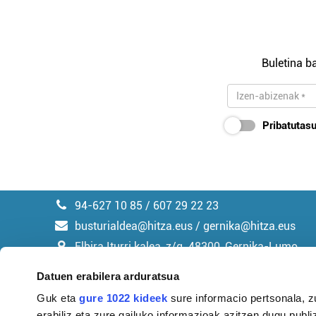
Buletina ba
Pribatutasu
94-627 10 85 / 607 29 22 23
busturialdea@hitza.eus / gernika@hitza.eus
Elbira Iturri kalea, z/g. 48300, Gernika-Lumo
Datuen erabilera arduratsua
Guk eta
gure 1022 kideek
sure informacio pertsonala, z
erabiliz eta zure gailuko informazioak azitzen dugu publiz