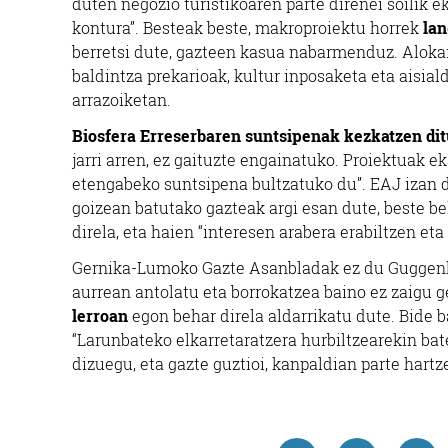
duten negozio turistikoaren parte direnei soilik 
kontura”. Besteak beste, makroproiektu horrek
lan
berretsi dute, gazteen kasua nabarmenduz. Alokai
baldintza prekarioak, kultur inposaketa eta aisial
arrazoiketan.
Biosfera Erreserbaren suntsipenak kezkatzen dit
jarri arren, ez gaituzte engainatuko. Proiektuak e
etengabeko suntsipena bultzatuko du”. EAJ izan d
goizean batutako gazteak argi esan dute, beste beh
direla, eta haien “interesen arabera erabiltzen et
Gernika-Lumoko Gazte Asanbladak ez du Guggenhei
aurrean antolatu eta borrokatzea baino ez zaigu g
lerroan
egon behar direla aldarrikatu dute. Bide b
“Larunbateko elkarretaratzera hurbiltzearekin bate
dizuegu, eta gazte guztioi, kanpaldian parte hartze