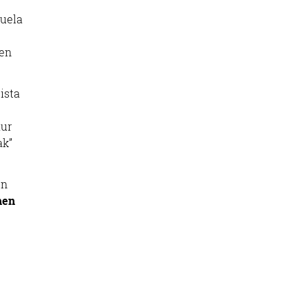
uela
ien
ista
aur
ak”
en
hen