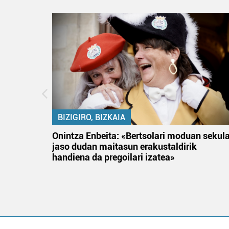
BIZIGIRO, BIZKAIA
na
Onintza Enbeita: «Bertsolari moduan sekul
jaso dudan maitasun erakustaldirik
handiena da pregoilari izatea»