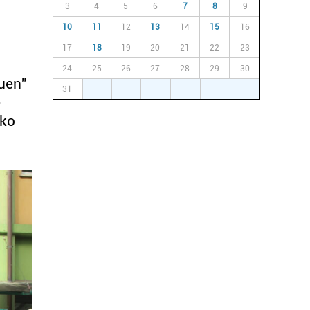
3
4
5
6
7
8
9
10
11
12
13
14
15
16
17
18
19
20
21
22
23
24
25
26
27
28
29
30
uen"
31
1
2
3
4
5
6
e
ako