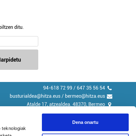
iltzen ditu.
arpidetu
94-618 72 99 / 647 35 56 54
busturialdea@hitza.eus / bermeo@hitza.eus
Atalde 17, atzealdea. 48370, Bermeo
Dena onartu
 teknologiak
urketa,