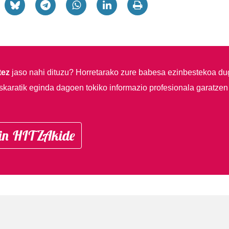
tez
jaso nahi dituzu?
Horretarako zure babesa ezinbestekoa du
skaratik eginda dagoen tokiko informazio profesionala garatzen
in HITZAkide