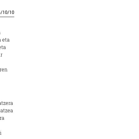
4
/
10
/
10
a
 eta
eta
ur
rren
atzera
latzea
ra
i