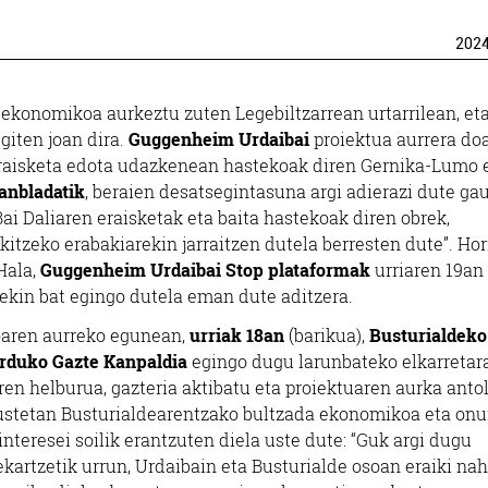
202
 ekonomikoa aurkeztu zuten Legebiltzarrean urtarrilean, et
giten joan dira.
Guggenheim Urdaibai
proiektua aurrera doa
eraisketa edota udazkenean hastekoak diren Gernika-Lumo 
anbladatik
, beraien desatsegintasuna argi adierazi dute ga
ai Daliaren eraisketak eta baita hastekoak diren obrek,
tzeko erabakiarekin jarraitzen dutela berresten dute”. Ho
Hala,
Guggenheim Urdaibai Stop plataformak
urriaren 19an
ekin bat egingo dutela eman dute aditzera.
oaren aurreko egunean,
urriak 18an
(barikua),
Busturialdeko
orduko Gazte Kanpaldia
egingo dugu larunbateko elkarretar
aren helburua, gazteria aktibatu eta proiektuaren aurka anto
oen ustetan Busturialdearentzako bultzada ekonomikoa eta onu
nteresei soilik erantzuten diela uste dute: “Guk argi dugu
kartzetik urrun, Urdaibain eta Busturialde osoan eraiki nah