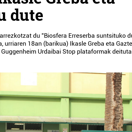
u dute
rezkotzat du "Biosfera Erreserba suntsituko d
, urriaren 18an (barikua) Ikasle Greba eta Gazt
n Guggenheim Urdaibai Stop plataformak deitut