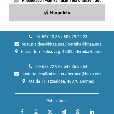
Pribatutasun Politika
irakurri eta onartzen dut.
Harpidetu
94-627 10 85 / 607 29 22 23
busturialdea@hitza.eus / gernika@hitza.eus
Elbira Iturri kalea, z/g. 48300, Gernika-Lumo
94-618 72 99 / 647 35 56 54
busturialdea@hitza.eus / bermeo@hitza.eus
Atalde 17, atzealdea. 48370, Bermeo
Publizitatea