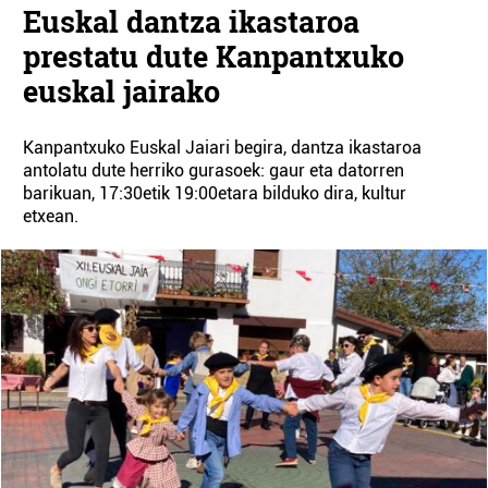
Euskal dantza ikastaroa
prestatu dute Kanpantxuko
euskal jairako
Kanpantxuko Euskal Jaiari begira, dantza ikastaroa
antolatu dute herriko gurasoek: gaur eta datorren
barikuan, 17:30etik 19:00etara bilduko dira, kultur
etxean.