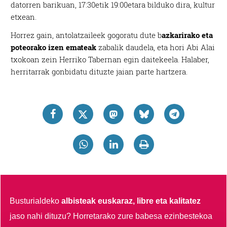
datorren barikuan, 17:30etik 19:00etara bilduko dira, kultur
etxean.
Horrez gain, antolatzaileek gogoratu dute b
azkarirako eta
poteorako izen emateak
zabalik daudela, eta hori Abi Alai
txokoan zein Herriko Tabernan egin daitekeela. Halaber,
herritarrak gonbidatu dituzte jaian parte hartzera.
Busturialdeko
albisteak euskaraz, libre eta kalitatez
jaso nahi dituzu?
Horretarako zure babesa ezinbestekoa