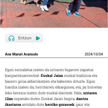
Ane Maruri Aransolo
2024
/
10
/
04
Egun seinalatua izaten da urriaren bigarren zapatua
kanpantxuarrentzat.
Euskal Jaian
euskal tradizioa eta
baserri giroa aldarrikatzen eta babesten dituzte. Egun
handia izaten da, herritarren elkargunea, eta, jai horretan
leku berezia izaten dute euskal dantzek. Hala,
urriaren
12an
ospatuko duten Euskal Jaiari begira,
dantza
ikastaroa
antolatu dute
herriko gurasoek
: gaur eta