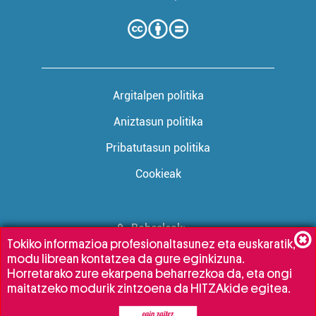
Argitalpen politika
Aniztasun politika
Pribatutasun politika
Cookieak
Babesleak:
Tokiko informazioa profesionaltasunez eta euskaratik,
modu librean kontatzea da gure eginkizuna.
Horretarako zure ekarpena beharrezkoa da, eta ongi
maitatzeko modurik zintzoena da HITZAkide egitea.