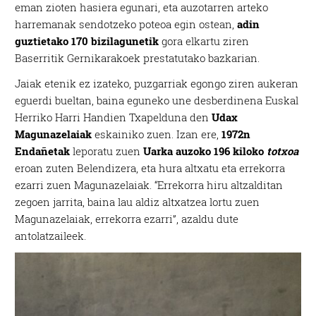
eman zioten hasiera egunari, eta auzotarren arteko
harremanak sendotzeko poteoa egin ostean,
adin
guztietako 170 bizilagunetik
gora elkartu ziren
Baserritik Gernikarakoek prestatutako bazkarian.
Jaiak etenik ez izateko, puzgarriak egongo ziren aukeran
eguerdi bueltan, baina eguneko une desberdinena Euskal
Herriko Harri Handien Txapelduna den
Udax
Magunazelaiak
eskainiko zuen. Izan ere,
1972n
Endañetak
leporatu zuen
Uarka auzoko 196 kiloko
totxoa
eroan zuten Belendizera, eta hura altxatu eta errekorra
ezarri zuen Magunazelaiak. “Errekorra hiru altzalditan
zegoen jarrita, baina lau aldiz altxatzea lortu zuen
Magunazelaiak, errekorra ezarri”, azaldu dute
antolatzaileek.