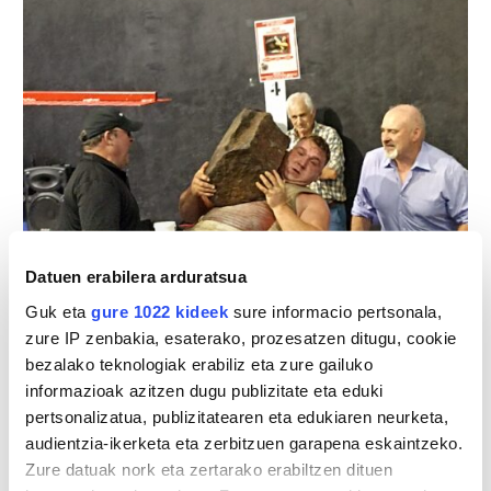
Datuen erabilera arduratsua
Guk eta
gure 1022 kideek
sure informacio pertsonala,
zure IP zenbakia, esaterako, prozesatzen ditugu, cookie
bezalako teknologiak erabiliz eta zure gailuko
informazioak azitzen dugu publizitate eta eduki
pertsonalizatua, publizitatearen eta edukiaren neurketa,
audientzia-ikerketa eta zerbitzuen garapena eskaintzeko.
Zure datuak nork eta zertarako erabiltzen dituen