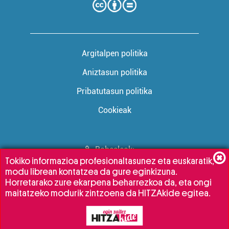
Argitalpen politika
Aniztasun politika
Pribatutasun politika
Cookieak
Babesleak:
Tokiko informazioa profesionaltasunez eta euskaratik,
modu librean kontatzea da gure eginkizuna.
Horretarako zure ekarpena beharrezkoa da, eta ongi
maitatzeko modurik zintzoena da HITZAkide egitea.