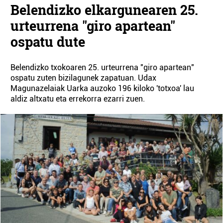
Belendizko elkargunearen 25.
urteurrena "giro apartean"
ospatu dute
Belendizko txokoaren 25. urteurrena "giro apartean"
ospatu zuten bizilagunek zapatuan. Udax
Magunazelaiak Uarka auzoko 196 kiloko 'totxoa' lau
aldiz altxatu eta errekorra ezarri zuen.