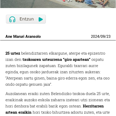
Ane Maruri Aransolo
2024
/
09
/
23
25 urtez
belendiztarren elkargune, aterpe eta epizentro
izan den
txokoaren urteurrena “giro apartean”
ospatu
zuten bizilagunek zapatuan. Eguraldi txarrari aurre
eginda, egun osoko jarduerak izan zituzten aukeran:
“Aterpean sartu ginen, baina giro ederra egon zen, eta oso
ondo ospatu genuen jaia”.
Auzolanean eraiki zuten Belendizko txokoa duela 25 urte,
eraikinak auzoko eskola zaharra izateari utzi zionean eta
hori denbora bat erabili barik egon ostean.
Herritarren
artean eraikin
hori txoko bihurtzea adostu zuten, eta urte