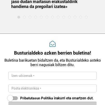
jaso dudan maitasun erakustaldirik
handiena da pregoilari izatea»
Busturialdeko azken berrien buletina!
Buletina barikuetan bidaltzen da, eta Busturialdeko asteko
berri nagusiak biltzen ditu.
Pribatutasun Politika
irakurri eta onartzen dut.