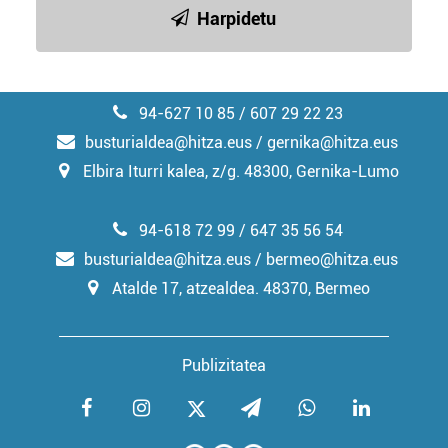
Harpidetu
94-627 10 85 / 607 29 22 23
busturialdea@hitza.eus / gernika@hitza.eus
Elbira Iturri kalea, z/g. 48300, Gernika-Lumo
94-618 72 99 / 647 35 56 54
busturialdea@hitza.eus / bermeo@hitza.eus
Atalde 17, atzealdea. 48370, Bermeo
Publizitatea