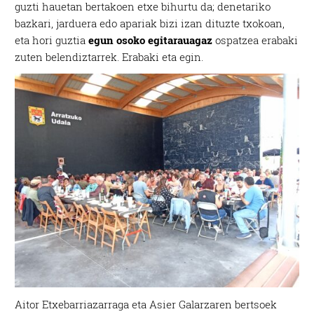
guzti hauetan bertakoen etxe bihurtu da; denetariko
bazkari, jarduera edo apariak bizi izan dituzte txokoan,
eta hori guztia
egun osoko egitarauagaz
ospatzea erabaki
zuten belendiztarrek. Erabaki eta egin.
Aitor Etxebarriazarraga eta Asier Galarzaren bertsoek