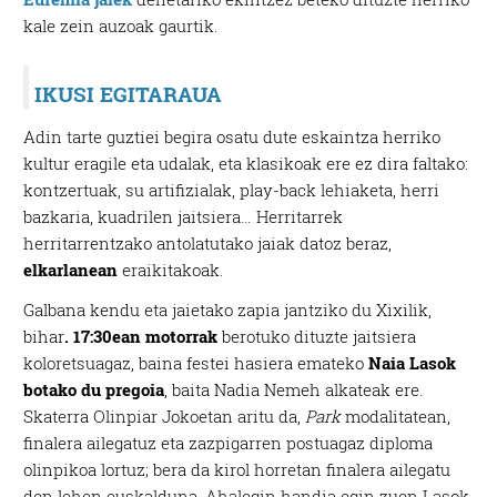
kale zein auzoak gaurtik.
IKUSI EGITARAUA
Adin tarte guztiei begira osatu dute eskaintza herriko
kultur eragile eta udalak, eta klasikoak ere ez dira faltako:
kontzertuak, su artifizialak, play-back lehiaketa, herri
bazkaria, kuadrilen jaitsiera… Herritarrek
herritarrentzako antolatutako jaiak datoz beraz,
elkarlanean
eraikitakoak.
Galbana kendu eta jaietako zapia jantziko du Xixilik,
bihar
. 17:30ean motorrak
berotuko dituzte jaitsiera
koloretsuagaz, baina festei hasiera emateko
Naia Lasok
botako du pregoia
, baita Nadia Nemeh alkateak ere.
Skaterra Olinpiar Jokoetan aritu da,
Park
modalitatean,
finalera ailegatuz eta zazpigarren postuagaz diploma
olinpikoa lortuz; bera da kirol horretan finalera ailegatu
den lehen euskalduna. Ahalegin handia egin zuen Lasok