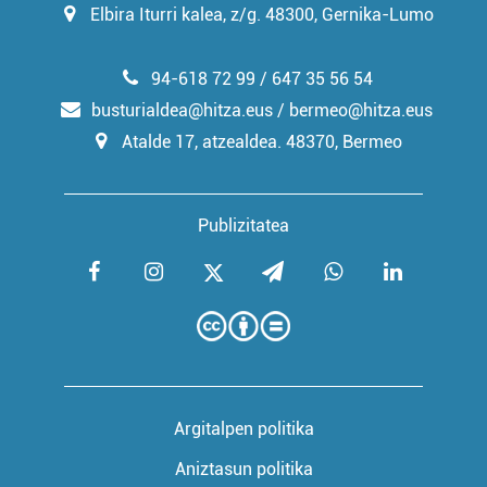
Elbira Iturri kalea, z/g. 48300, Gernika-Lumo
94-618 72 99 / 647 35 56 54
busturialdea@hitza.eus / bermeo@hitza.eus
Atalde 17, atzealdea. 48370, Bermeo
Publizitatea
Argitalpen politika
Aniztasun politika