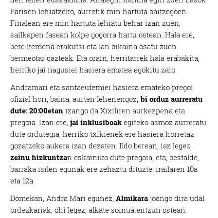
Parisen lehiatzeko, aurretik min hartuta baitzegoen.
Finalean ere min hartuta lehiatu behar izan zuen,
sailkapen fasean kolpe gogorra hartu ostean. Hala ere,
bere kemena erakutsi eta lan bikaina osatu zuen
bermeotar gazteak. Eta orain, herritarrek hala erabakita,
herriko jai nagusiei hasiera ematea egokitu zaio.
Andramari eta santaeufemiei hasiera emateko pregoi
ofizial hori, baina, aurten lehenengoz
, bi orduz aurreratu
dute:
20:00etan
izango da Xixiliren aurkezpena eta
pregoia. Izan ere,
jai inklusiboak
egiteko asmoz aurreratu
dute ordutegia, herriko txikienek ere hasiera horretaz
gozatzeko aukera izan dezaten. Ildo berean, iaz legez,
zeinu hizkuntza
n eskainiko dute pregoia, eta, bestalde,
barraka isilen egunak ere zehaztu dituzte: irailaren 10a
eta 12a.
Domekan, Andra Mari egunez,
Almikara
joango dira udal
ordezkariak, ohi legez, alkate soinua entzun ostean.