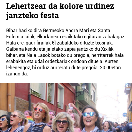
Lehertzear da kolore urdinez
janzteko festa
Bihar hasiko dira Bermeoko Andra Mari eta Santa
Eufemia jaiak, elkarlanean eraikitako egitarau zabalagaz.
Hala ere, gaur [irailak 6] zabalduko dituzte txosnak.
Galbana kendu eta jaietako zapia jantziko du Xixilik
bihar, eta Naia Lasok botako du pregoia, herritarrek hala
erabakita eta udal ordezkariak ondoan dituela. Aurten
lehenengoz, bi orduz aurreratu dute pregoia: 20:00etan
izango da.