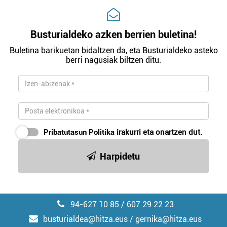
Busturialdeko azken berrien buletina!
Buletina barikuetan bidaltzen da, eta Busturialdeko asteko
berri nagusiak biltzen ditu.
Pribatutasun Politika
irakurri eta onartzen dut.
Harpidetu
94-627 10 85 / 607 29 22 23
busturialdea@hitza.eus / gernika@hitza.eus