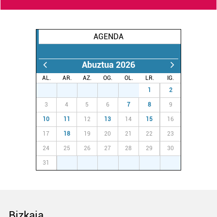
Webgune honek cookie propioak eta hirugarrenen cookie-
fitxategiak erabiltzen ditu. Zure esperientzia eta
AGENDA
zerbitzuak hobetzeko asmoz, cookie teknologiaz
baliatzen gara. Ohar hau onartuz gero, teknologia hori
erabiltzeko baimen esplizitua ematen diguzu.
Gehiago
Abuztua 2026
irakurri
AL.
AR.
AZ.
OG.
OL.
LR.
IG.
27
28
29
30
31
1
2
3
4
5
6
7
8
9
10
11
12
13
14
15
16
17
18
19
20
21
22
23
24
25
26
27
28
29
30
31
1
2
3
4
5
6
Bizkaia