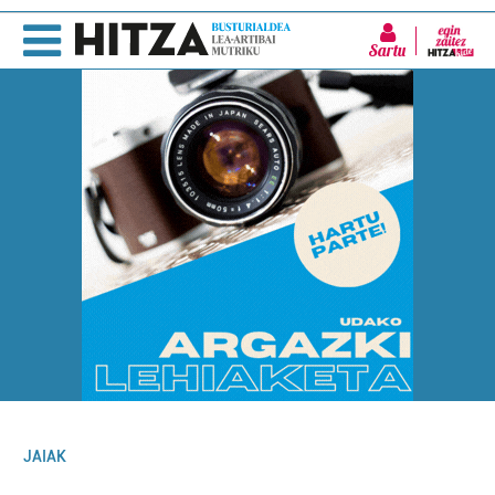
Sartu
JAIAK