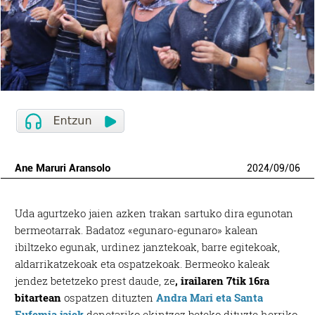
Ane Maruri Aransolo
2024
/
09
/
06
Uda agurtzeko jaien azken trakan sartuko dira egunotan
bermeotarrak. Badatoz «egunaro-egunaro» kalean
ibiltzeko egunak, urdinez janztekoak, barre egitekoak,
aldarrikatzekoak eta ospatzekoak. Bermeoko kaleak
jendez betetzeko prest daude, ze
, irailaren 7tik 16ra
bitartean
ospatzen dituzten
Andra Mari eta Santa
Eufemia jaiek
denetariko ekintzez beteko dituzte herriko