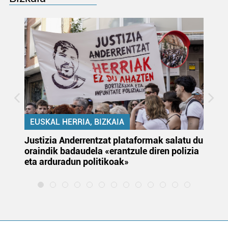
EUSKAL HERRIA, BIZKAIA
Justizia Anderrentzat plataformak salatu du
Eu
oraindik badaudela «erantzule diren polizia
‘E
eta arduradun politikoak»