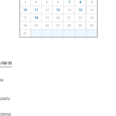
3
4
5
6
7
8
9
10
11
12
13
14
15
16
17
18
19
20
21
22
23
24
25
26
27
28
29
30
31
1
2
3
4
5
6
4
/
08
/
30
ia
uzatu
 izena