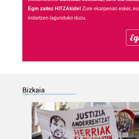
Egin zaitez HITZAkide!
Zure ekarpenari esker, eu
indartzen lagunduko duzu.
Eg
Bizkaia