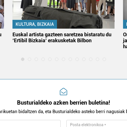
KULTURA, BIZKAIA
u
Euskal artista gazteen saretzea bistaratu du
O
‘Ertibil Bizkaia’ erakusketak Bilbon
j
h
Busturialdeko azken berrien buletina!
rikuetan bidaltzen da, eta Busturialdeko asteko berri nagusiak b