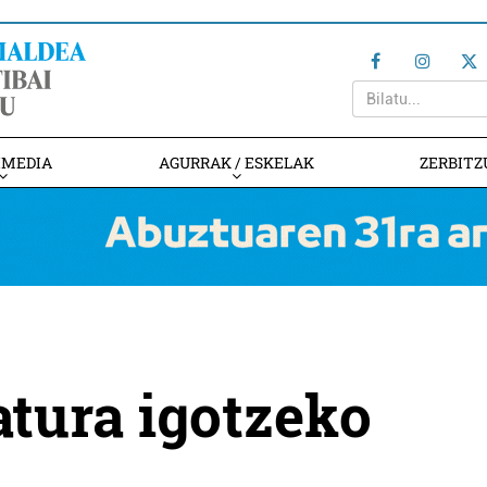
IMEDIA
AGURRAK / ESKELAK
ZERBITZ
tura igotzeko