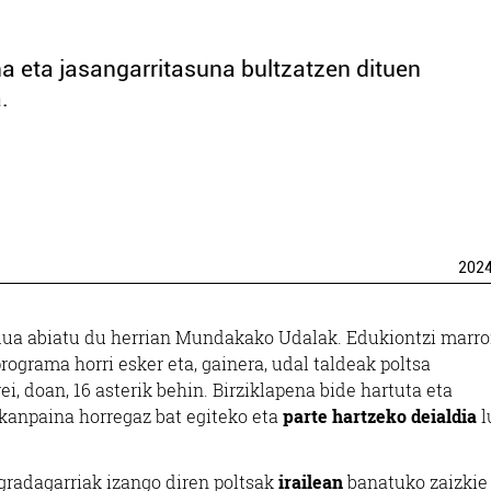
 eta jasangarritasuna bultzatzen dituen
.
202
a abiatu du herrian Mundakako Udalak. Edukiontzi marro
programa horri esker eta, gainera, udal taldeak poltsa
ei, doan, 16 asterik behin. Birziklapena bide hartuta eta
i kanpaina horregaz bat egiteko eta
parte hartzeko deialdia
l
gradagarriak izango diren poltsak
irailean
banatuko zaizkie