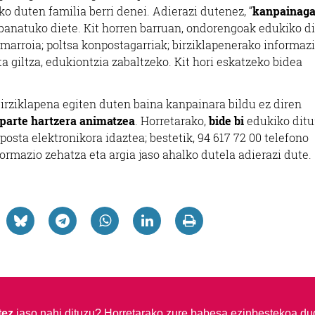
o duten familia berri denei. Adierazi dutenez, “
kanpainaga
banatuko diete. Kit horren barruan, ondorengoak edukiko d
 marroia; poltsa konpostagarriak; birziklapenerako informaz
ta giltza, edukiontzia zabaltzeko. Kit hori eskatzeko bidea
irziklapena egiten duten baina kanpainara bildu ez diren
parte hartzera animatzea
. Horretarako,
bide bi
edukiko ditu
​ posta elektronikora idaztea; bestetik, 94 617 72 00 telefono
nformazio zehatza eta argia jaso ahalko dutela adierazi dute.
tez
jaso nahi dituzu?
Horretarako zure babesa ezinbestekoa du