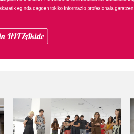
skaratik eginda dagoen tokiko informazio profesionala garatzen
in HITZAkide