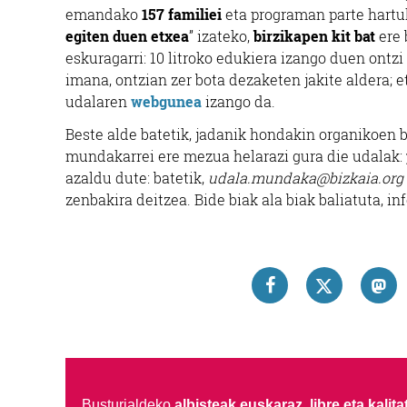
emandako
157 familiei
eta programan parte hartuk
egiten duen etxea
” izateko,
birzikapen kit bat
ere 
eskuragarri: 10 litroko edukiera izango duen ontzi
imana, ontzian zer bota dezaketen jakite aldera; e
udalaren
webgunea
izango da.
Beste alde batetik, jadanik hondakin organikoen b
mundakarrei ere mezua helarazi gura die udalak:
azaldu dute: batetik,
udala.mundaka@bizkaia.org
zenbakira deitzea. Bide biak ala biak baliatuta, i
Busturialdeko
albisteak euskaraz, libre eta kalita