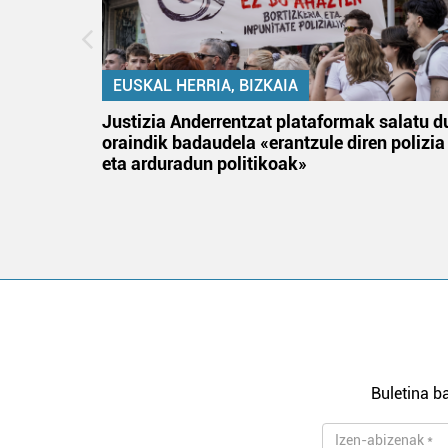
EUSKAL HERRIA, BIZKAIA
an
Justizia Anderrentzat plataformak salatu d
oraindik badaudela «erantzule diren polizia
eta arduradun politikoak»
Buletina ba