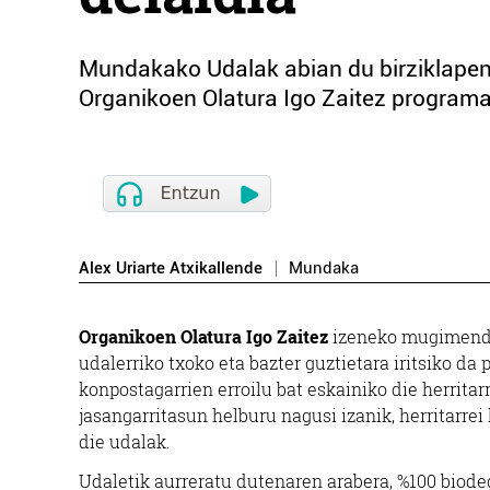
Mundakako Udalak abian du birziklapena
Organikoen Olatura Igo Zaitez programa
Alex Uriarte Atxikallende
Mundaka
Organikoen Olatura Igo Zaitez
izeneko mugimendu
udalerriko txoko eta bazter guztietara iritsiko da 
konpostagarrien erroilu bat eskainiko die herritarr
jasangarritasun helburu nagusi izanik, herritarre
die udalak.
Udaletik aurreratu dutenaren arabera, %100 biode