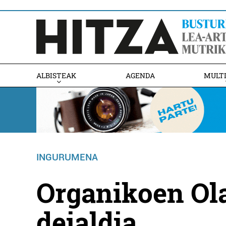
ALBISTEAK
AGENDA
MULT
INGURUMENA
Organikoen Ola
deialdia