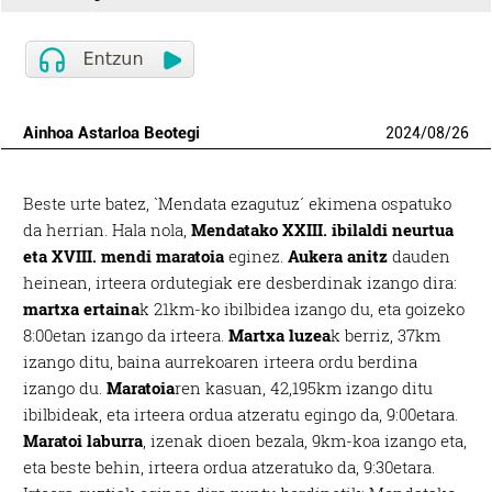
Ainhoa Astarloa Beotegi
2024
/
08
/
26
Beste urte batez, `Mendata ezagutuz´ ekimena ospatuko
da herrian. Hala nola,
Mendatako XXIII. ibilaldi neurtua
eta XVIII. mendi maratoia
eginez.
Aukera anitz
dauden
heinean, irteera ordutegiak ere desberdinak izango dira:
martxa ertaina
k 21km-ko ibilbidea izango du, eta goizeko
8:00etan izango da irteera.
Martxa luzea
k berriz, 37km
izango ditu, baina aurrekoaren irteera ordu berdina
izango du.
Maratoia
ren kasuan, 42,195km izango ditu
ibilbideak, eta irteera ordua atzeratu egingo da, 9:00etara.
Maratoi laburra
, izenak dioen bezala, 9km-koa izango eta,
eta beste behin, irteera ordua atzeratuko da, 9:30etara.