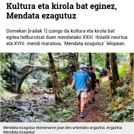
Kultura eta kirola bat eginez,
Mendata ezagutuz
Domekan [irailak 1] izango da kultura eta kirola bat
egitea helburutzat duen mendatako XXIII. Ibilaldi neurtua
eta XVIII. mendi maratoia, `Mendata ezagutuz´ lelopean.
Mendata ezagutuz ekimenaren joan den urteetako argazkia. Argazkia:
Mendata ezagutuz