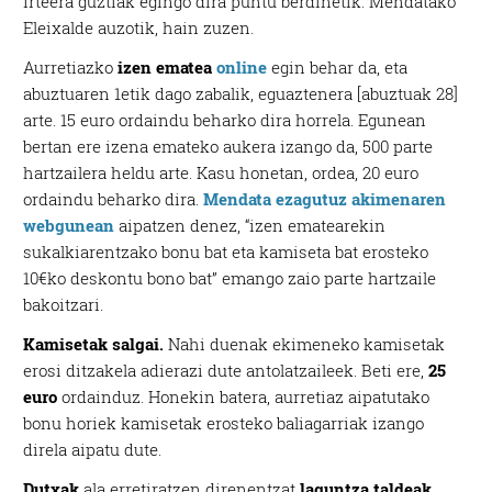
Irteera guztiak egingo dira puntu berdinetik: Mendatako
Eleixalde auzotik, hain zuzen.
Aurretiazko
izen ematea
online
egin behar da, eta
abuztuaren 1etik dago zabalik, eguaztenera [abuztuak 28]
arte. 15 euro ordaindu beharko dira horrela. Egunean
bertan ere izena emateko aukera izango da, 500 parte
hartzailera heldu arte. Kasu honetan, ordea, 20 euro
ordaindu beharko dira.
Mendata ezagutuz akimenaren
webgunean
aipatzen denez, “izen ematearekin
sukalkiarentzako bonu bat eta kamiseta bat erosteko
10€ko deskontu bono bat” emango zaio parte hartzaile
bakoitzari.
Kamisetak salgai.
Nahi duenak ekimeneko kamisetak
erosi ditzakela adierazi dute antolatzaileek. Beti ere,
25
euro
ordainduz. Honekin batera, aurretiaz aipatutako
bonu horiek kamisetak erosteko baliagarriak izango
direla aipatu dute.
Dutxak
ala erretiratzen direnentzat
laguntza taldeak