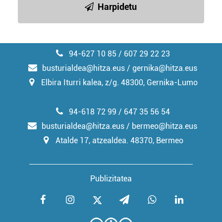
Harpidetu
94-627 10 85 / 607 29 22 23
busturialdea@hitza.eus / gernika@hitza.eus
Elbira Iturri kalea, z/g. 48300, Gernika-Lumo
94-618 72 99 / 647 35 56 54
busturialdea@hitza.eus / bermeo@hitza.eus
Atalde 17, atzealdea. 48370, Bermeo
Publizitatea