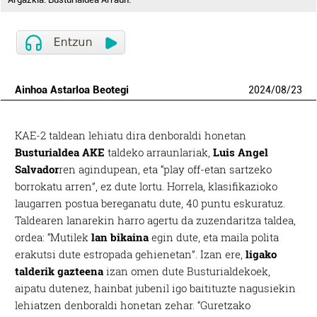
Ainhoa Astarloa Beotegi
2024
/
08
/
23
KAE-2 taldean lehiatu dira denboraldi honetan
Busturialdea AKE
taldeko arraunlariak,
Luis Angel
Salvador
ren agindupean, eta “play off-etan sartzeko
borrokatu arren”, ez dute lortu. Horrela, klasifikazioko
laugarren postua bereganatu dute, 40 puntu eskuratuz.
Taldearen lanarekin harro agertu da zuzendaritza taldea,
ordea: “Mutilek
lan bikaina
egin dute, eta maila polita
erakutsi dute estropada gehienetan”. Izan ere,
ligako
talderik gazteena
izan omen dute Busturialdekoek,
aipatu dutenez, hainbat jubenil igo baitituzte nagusiekin
lehiatzen denboraldi honetan zehar. “Guretzako