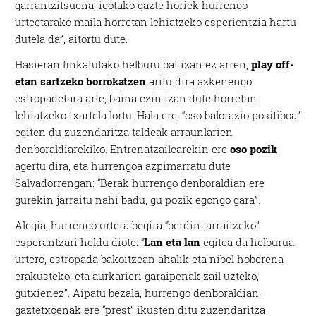
garrantzitsuena, igotako gazte horiek hurrengo
urteetarako maila horretan lehiatzeko esperientzia hartu
dutela da”, aitortu dute.
Hasieran finkatutako helburu bat izan ez arren,
play off-
etan sartzeko borrokatzen
aritu dira azkenengo
estropadetara arte, baina ezin izan dute horretan
lehiatzeko txartela lortu. Hala ere, “oso balorazio positiboa”
egiten du zuzendaritza taldeak arraunlarien
denboraldiarekiko. Entrenatzailearekin ere
oso pozik
agertu dira, eta hurrengoa azpimarratu dute
Salvadorrengan: “Berak hurrengo denboraldian ere
gurekin jarraitu nahi badu, gu pozik egongo gara”.
Alegia, hurrengo urtera begira “berdin jarraitzeko”
esperantzari heldu diote: “
Lan eta lan
egitea da helburua
urtero, estropada bakoitzean ahalik eta nibel hoberena
erakusteko, eta aurkarieri garaipenak zail uzteko,
gutxienez”. Aipatu bezala, hurrengo denboraldian,
gaztetxoenak ere “prest” ikusten ditu zuzendaritza