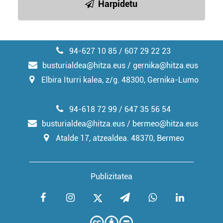
Harpidetu
94-627 10 85 / 607 29 22 23
busturialdea@hitza.eus / gernika@hitza.eus
Elbira Iturri kalea, z/g. 48300, Gernika-Lumo
94-618 72 99 / 647 35 56 54
busturialdea@hitza.eus / bermeo@hitza.eus
Atalde 17, atzealdea. 48370, Bermeo
Publizitatea