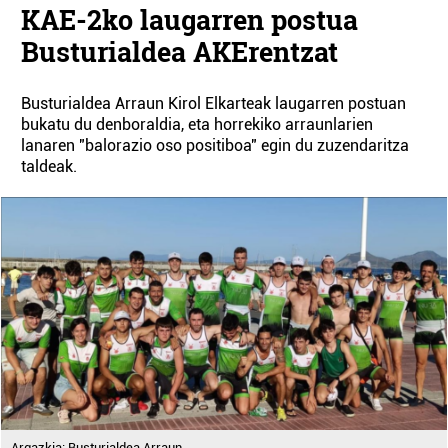
KAE-2ko laugarren postua
Busturialdea AKErentzat
Busturialdea Arraun Kirol Elkarteak laugarren postuan
bukatu du denboraldia, eta horrekiko arraunlarien
lanaren "balorazio oso positiboa" egin du zuzendaritza
taldeak.
Argazkia: Busturialdea Arraun.