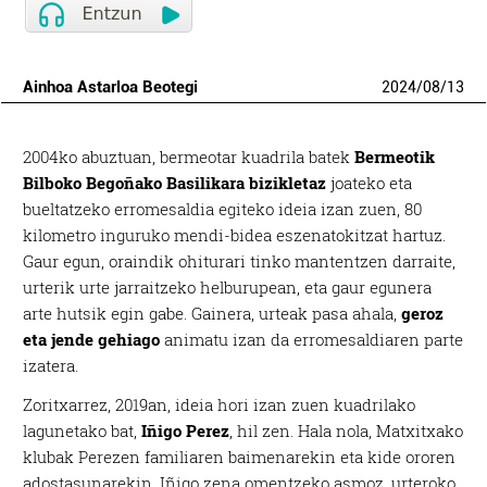
Ainhoa Astarloa Beotegi
2024
/
08
/
13
2004ko abuztuan, bermeotar kuadrila batek
Bermeotik
Bilboko Begoñako Basilikara bizikletaz
joateko eta
bueltatzeko erromesaldia egiteko ideia izan zuen, 80
kilometro inguruko mendi-bidea eszenatokitzat hartuz.
Gaur egun, oraindik ohiturari tinko mantentzen darraite,
urterik urte jarraitzeko helburupean, eta gaur egunera
arte hutsik egin gabe. Gainera, urteak pasa ahala,
geroz
eta jende gehiago
animatu izan da erromesaldiaren parte
izatera.
Zoritxarrez, 2019an, ideia hori izan zuen kuadrilako
lagunetako bat,
Iñigo Perez
, hil zen. Hala nola, Matxitxako
klubak Perezen familiaren baimenarekin eta kide ororen
adostasunarekin, Iñigo zena omentzeko asmoz, urteroko