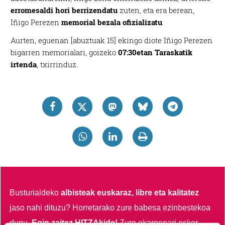
erromesaldi hori berrizendatu
zuten, eta era berean,
Iñigo Perezen
memorial bezala ofizializatu
.
Aurten, eguenan [abuztuak 15] ekingo diote Iñigo Perezen
bigarren memorialari, goizeko
07:30etan Taraskatik
irtenda
, txirrinduz.
Busturialdeko
albisteak euskaraz, libre eta kalitatez
jaso nahi dituzu?
Horretarako zure babesa ezinbestekoa
dugu.
Egin zaitez HITZAkide!
Zure ekarpenari esker,