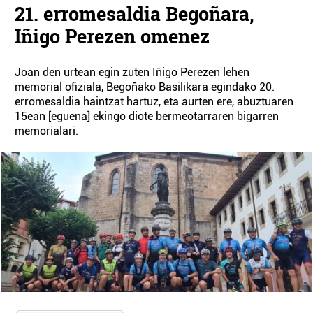
21. erromesaldia Begoñara,
Iñigo Perezen omenez
Joan den urtean egin zuten Iñigo Perezen lehen
memorial ofiziala, Begoñako Basilikara egindako 20.
erromesaldia haintzat hartuz, eta aurten ere, abuztuaren
15ean [eguena] ekingo diote bermeotarraren bigarren
memorialari.