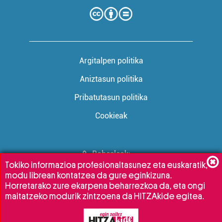
Argitalpen politika
Aniztasun politika
Pribatutasun politika
Cookieak
Babesleak:
Tokiko informazioa profesionaltasunez eta euskaratik,
modu librean kontatzea da gure eginkizuna.
Horretarako zure ekarpena beharrezkoa da, eta ongi
maitatzeko modurik zintzoena da HITZAkide egitea.