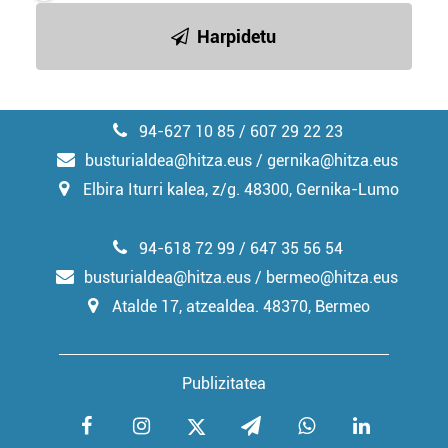
Harpidetu
94-627 10 85 / 607 29 22 23
busturialdea@hitza.eus / gernika@hitza.eus
Elbira Iturri kalea, z/g. 48300, Gernika-Lumo
94-618 72 99 / 647 35 56 54
busturialdea@hitza.eus / bermeo@hitza.eus
Atalde 17, atzealdea. 48370, Bermeo
Publizitatea