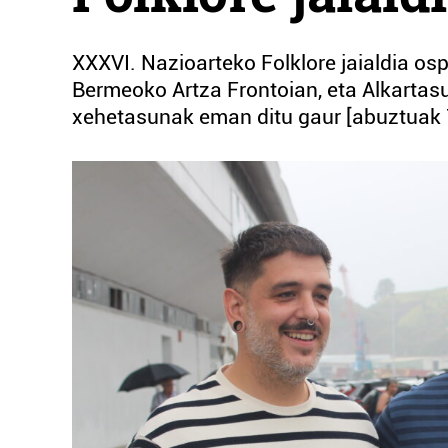
XXXVI. Nazioarteko Folklore jaialdia o
Bermeoko Artza Frontoian, eta Alkartas
xehetasunak eman ditu gaur [abuztuak 