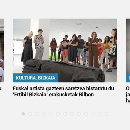
KULTURA, BIZKAIA
u
Euskal artista gazteen saretzea bistaratu du
O
‘Ertibil Bizkaia’ erakusketak Bilbon
j
h