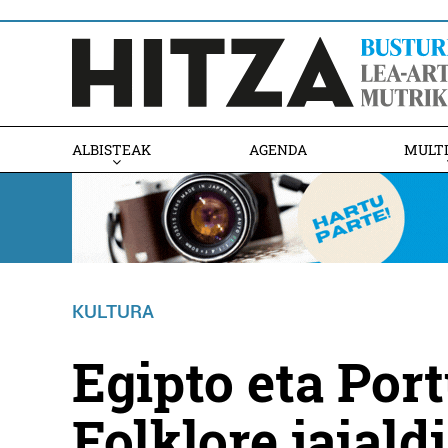
ALBISTEAK
AGENDA
MULT
KULTURA
Egipto eta Por
Folklore jaiald