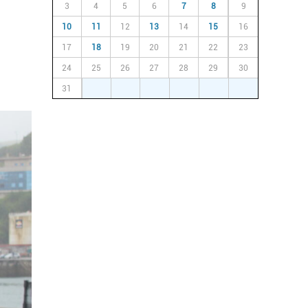
3
4
5
6
7
8
9
10
11
12
13
14
15
16
17
18
19
20
21
22
23
24
25
26
27
28
29
30
31
1
2
3
4
5
6