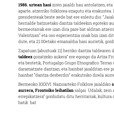
1986. urtean hasi
ziren jaialdi hau antolatzen, eta
aparte, atzerriko folklorea ezagutu eta erakustea. 
presidenteak beste xede bat ere esleitu dio: “Jai
herrialde batzuetako dantza taldeekin egoteko auk
bermeotarrak ere izan dira pare bat alditan atzerri
Valentzian” eta oso esperientzia onak bizi izan di
dute, eta 21:00etako emanaldia hasi aurretik, gon
Zapatuan [abuztuak 11] herriko dantza taldearen i
taldeez
gozatzeko aukera” ere egongo da Artza Fro
eta bestetik, Portugalgo Grupo Etnografico Terras 
daramatzate dantzan, eta hainbat jaialditan ere pa
hainbat “dantza desberdin” erakutsiko direla aurr
Bermeoko XXXVI. Nazioarteko Folklore jaialdiko
s
aurrera, Frontoiko leihatilan
salgai. Udalak, zein
errepikatzera” gonbidatu ditu herritarrak, kultur
batik bat.