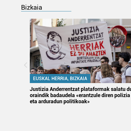
Bizkaia
EUSKAL HERRIA, BIZKAIA
an
Justizia Anderrentzat plataformak salatu d
oraindik badaudela «erantzule diren polizia
eta arduradun politikoak»