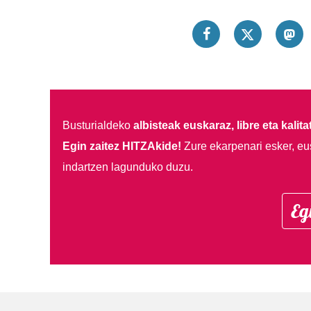
Busturialdeko
albisteak euskaraz, libre eta kalita
Egin zaitez HITZAkide!
Zure ekarpenari esker, eu
indartzen lagunduko duzu.
Eg