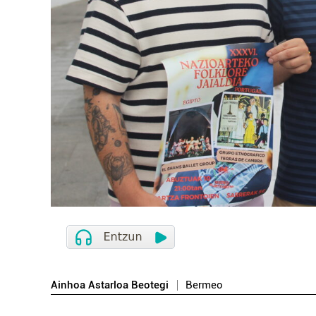
Ainhoa Astarloa Beotegi
Bermeo