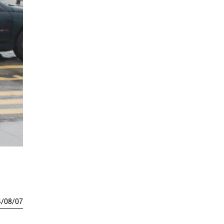
4
/
08
/
07