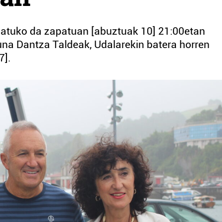
spatuko da zapatuan [abuztuak 10] 21:00etan
una Dantza Taldeak, Udalarekin batera horren
7].