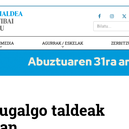
IMEDIA
AGURRAK / ESKELAK
ZERBITZ
tugalgo taldeak
ian