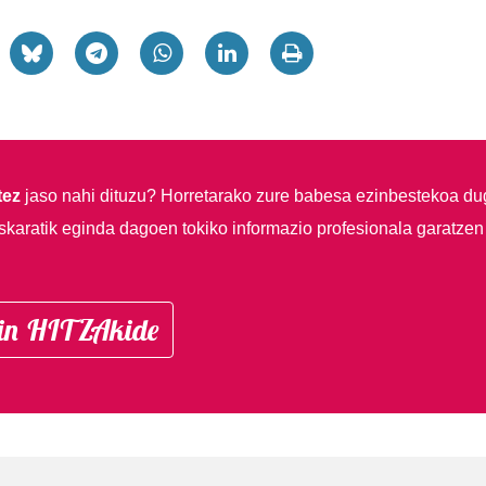
tez
jaso nahi dituzu?
Horretarako zure babesa ezinbestekoa du
skaratik eginda dagoen tokiko informazio profesionala garatzen
in HITZAkide