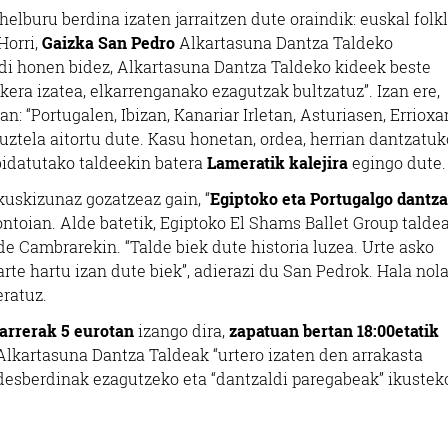
 helburu berdina izaten jarraitzen dute oraindik: euskal folk
Horri,
Gaizka San Pedro
Alkartasuna Dantza Taldeko
aldi honen bidez, Alkartasuna Dantza Taldeko kideek beste
era izatea, elkarrenganako ezagutzak bultzatuz”. Izan ere,
an: “Portugalen, Ibizan, Kanariar Irletan, Asturiasen, Errioxa
tuztela aitortu dute. Kasu honetan, ordea, herrian dantzatuk
bidatutako taldeekin batera
Lameratik kalejira
egingo dute.
kuskizunaz gozatzeaz gain, “
Egiptoko eta Portugalgo dantza
ntoian. Alde batetik, Egiptoko El Shams Ballet Group taldea
de Cambrarekin. “Talde biek dute historia luzea. Urte asko
rte hartu izan dute biek”, adierazi du San Pedrok. Hala nola
eratuz.
arrerak 5 eurotan
izango dira,
zapatuan bertan 18:00etatik
 Alkartasuna Dantza Taldeak “urtero izaten den arrakasta
a desberdinak ezagutzeko eta “dantzaldi paregabeak” ikustek