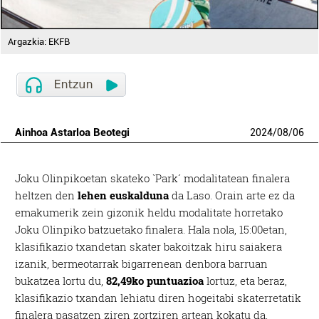
Argazkia: EKFB
Ainhoa Astarloa Beotegi
2024
/
08
/
06
Joku Olinpikoetan skateko `Park´ modalitatean finalera
heltzen den
lehen euskalduna
da Laso. Orain arte ez da
emakumerik zein gizonik heldu modalitate horretako
Joku Olinpiko batzuetako finalera. Hala nola, 15:00etan,
klasifikazio txandetan skater bakoitzak hiru saiakera
izanik, bermeotarrak bigarrenean denbora barruan
bukatzea lortu du,
82,49ko puntuazioa
lortuz, eta beraz,
klasifikazio txandan lehiatu diren hogeitabi skaterretatik
finalera pasatzen ziren zortziren artean kokatu da.