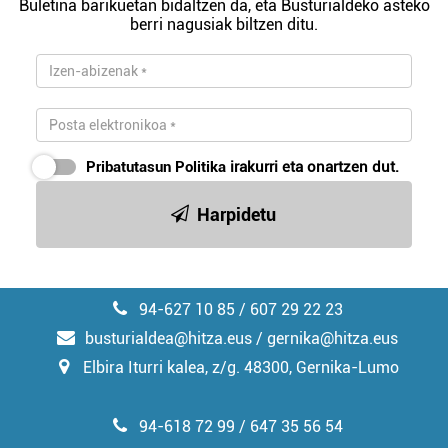
Buletina barikuetan bidaltzen da, eta Busturialdeko asteko
berri nagusiak biltzen ditu.
Pribatutasun Politika
irakurri eta onartzen dut.
Harpidetu
94-627 10 85 / 607 29 22 23
busturialdea@hitza.eus / gernika@hitza.eus
Elbira Iturri kalea, z/g. 48300, Gernika-Lumo
94-618 72 99 / 647 35 56 54