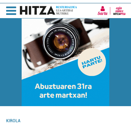
Sartu
KIROLA