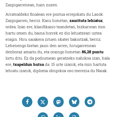
Zazpigarrenean, hain zuzen.
Arratsaldeko finalean ere postua errepikatu du Lasok.
Zazpigarren, berriz. Kasu honetan,
zaurituta lehiatuz
,
ordea. Izan ere, klasifikazio txandetan, bizkarrean min
hartu omen du, baina horrek ez dio lehiatzeari uztea
eragin. Hiru saiakera zituen skater bakoitzak, berriz.
Lehenengo bietan jausi den arren, hirugarrenean
denboraz amaitu du, eta oraingo honetan
86,28 puntu
lortu ditu. Ez da podiumean geratzeko nahikoa izan, hala
ere,
txapeldun hutsa
da: 15 urte izanik, eta min hartuta
lehiatu izanik, diploma olinpikoa oso merezia du Naiak.