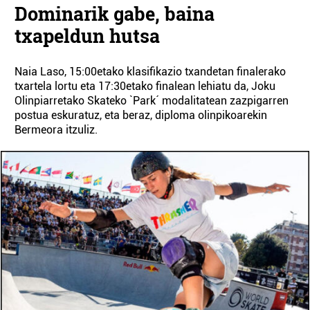
Dominarik gabe, baina
txapeldun hutsa
Naia Laso, 15:00etako klasifikazio txandetan finalerako
txartela lortu eta 17:30etako finalean lehiatu da, Joku
Olinpiarretako Skateko `Park´ modalitatean zazpigarren
postua eskuratuz, eta beraz, diploma olinpikoarekin
Bermeora itzuliz.