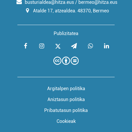
busturialdea@hitza.eus / bermeo@hitza.eus
Atalde 17, atzealdea. 48370, Bermeo
Publizitatea
Argitalpen politika
Aniztasun politika
Pribatutasun politika
Cookieak