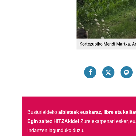
Kortezubiko Mendi Martxa. Ar
Busturialdeko
albisteak euskaraz, libre eta kalita
Egin zaitez HITZAkide!
Zure ekarpenari esker, eu
indartzen lagunduko duzu.