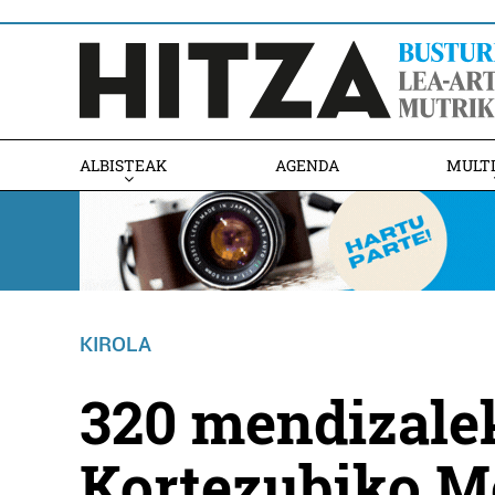
ALBISTEAK
AGENDA
MULT
KIROLA
320 mendizalek
Kortezubiko M