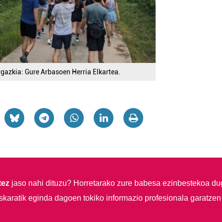
gazkia: Gure Arbasoen Herria Elkartea.
tez
jaso nahi dituzu?
Horretarako zure babesa ezinbestekoa du
skaratik eginda dagoen tokiko informazio profesionala garatzen