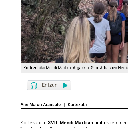
Kortezubiko Mendi Martxa. Argazkia: Gure Arbasoen Herria
Ane Maruri Aransolo
Kortezubi
Kortezubiko
XVII. Mendi Martxan bildu
ziren medi