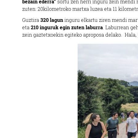
bezain ederra”
sortu zen herri inguru zein mendi m
zuten: 20kilometroko martxa luzea eta 11 kilometr
Guztira
320 lagun
inguru elkartu ziren mendi mar
eta
210 inguruk egin zuten laburra
. Laburrean ge
zein gaztetxoekin egiteko aproposa delako. Hala, 