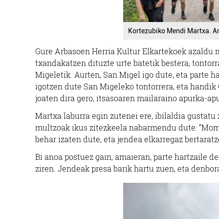
Kortezubiko Mendi Martxa. Ar
Gure Arbasoen Herria Kultur Elkartekoek azaldu mo
txandakatzen dituzte urte batetik bestera, tontorr
Migeletik. Aurten, San Migel igo dute, eta parte h
igotzen dute San Migeleko tontorrera, eta handik 
joaten dira gero, itsasoaren mailaraino apurka-apu
Martxa laburra egin zutenei ere, ibilaldia gustatu
multzoak ikus zitezkeela nabarmendu dute: “Mome
behar izaten dute, eta jendea elkarregaz bertaratz
Bi anoa postuez gain, amaieran, parte hartzaile de
ziren. Jendeak presa barik hartu zuen, eta denbora