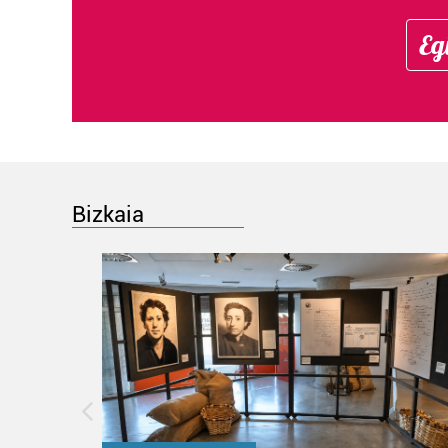
Eg
Bizkaia