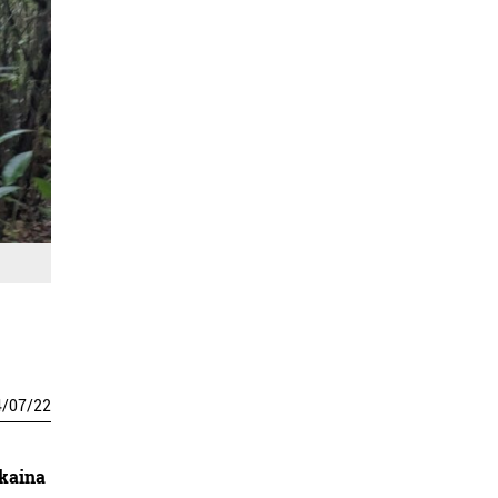
4
/
07
/
22
ikaina