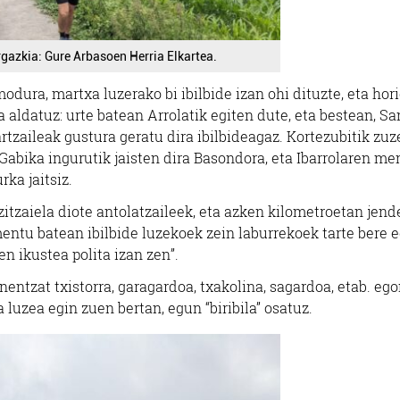
gazkia: Gure Arbasoen Herria Elkartea.
dura, martxa luzerako bi ibilbide izan ohi dituzte, eta hor
a aldatuz: urte batean Arrolatik egiten dute, eta bestean, Sa
artzaileak gustura geratu dira ibilbideagaz. Kortezubitik zu
Gabika ingurutik jaisten dira Basondora, eta Ibarrolaren me
rka jaitsiz.
 zitzaiela diote antolatzaileek, eta azken kilometroetan jend
ntu batean ibilbide luzekoek zein laburrekoek tarte bere e
en ikustea polita izan zen”.
nentzat txistorra, garagardoa, txakolina, sagardoa, etab. eg
 luzea egin zuen bertan, egun “biribila” osatuz.