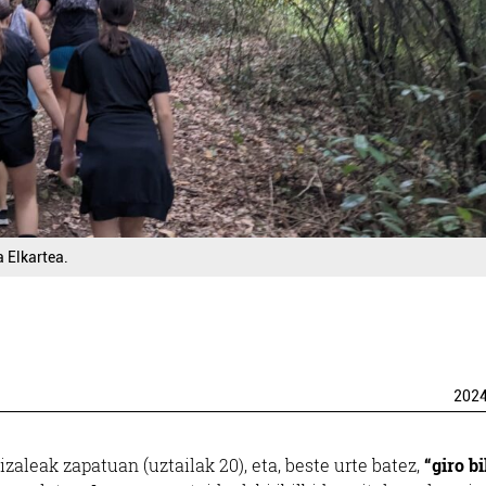
 Elkartea.
202
zaleak zapatuan (uztailak 20), eta, beste urte batez,
“giro b