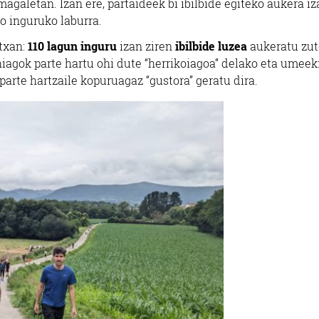
agaletan. Izan ere, partaideek bi ibilbide egiteko aukera iz
o inguruko laburra.
txan:
110 lagun inguru
izan ziren
ibilbide luzea
aukeratu zut
hiagok parte hartu ohi dute “herrikoiagoa” delako eta umeek
parte hartzaile kopuruagaz “gustora” geratu dira.