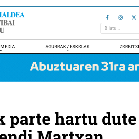
IMEDIA
AGURRAK / ESKELAK
ZERBITZ
 parte hartu dute
endi Martxan