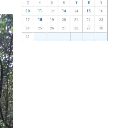
3
4
5
6
7
8
9
10
11
12
13
14
15
16
17
18
19
20
21
22
23
24
25
26
27
28
29
30
31
1
2
3
4
5
6