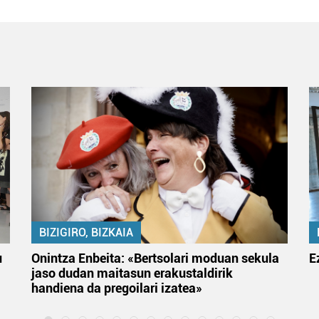
BIZIGIRO, BIZKAIA
u
Onintza Enbeita: «Bertsolari moduan sekula
E
jaso dudan maitasun erakustaldirik
handiena da pregoilari izatea»