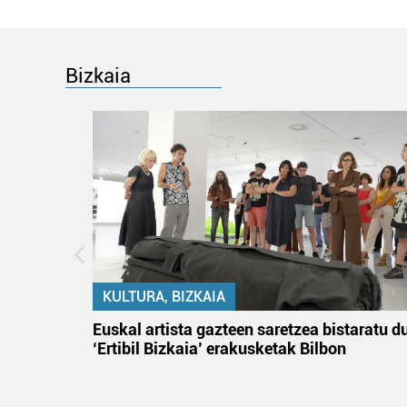
Bizkaia
KULTURA, BIZKAIA
na
Euskal artista gazteen saretzea bistaratu d
‘Ertibil Bizkaia’ erakusketak Bilbon