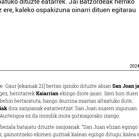
atuko dituzte eatarrek. Jai Batzordeak herriko
 ere, kaleko ospakizuna oinarri dituen egitarau
202
e. Gaur [ekainak 21] bertan ipiniko dituzte abian
San Joan j
gez, herritarrek
Kaiarrian
ekingo diote jaiari. Izen hori duen
, behin bertaratuta, hango ikurrina mastan altxatuko dute,
iak
dira sanjoanak eatarrentzat: San Joan suaren inguruan
. Aurtengoa ez da inondik inora gutxiagorako izango.
 bezala bataiatu dituzte sanjoanak: “San Juan elizan egingo
k, gainontzeko ekimen guztiak kalean egingo ditugu; kalea 