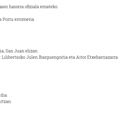
jaiei hasiera ofiziala emateko.
a Porru erromeria.
a, San Juan elizan.
: Lilibertsoko Julen Ibarguengoitia eta Aitor Etxebarriazarr
dia.
artzan.