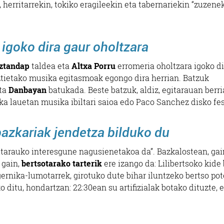
 herritarrekin, tokiko eragileekin eta tabernariekin “zuzene
 igoko dira gaur oholtzara
ztandap
taldea eta
Altxa Porru
erromeria oholtzara igoko di
uztietako musika egitasmoak egongo dira herrian. Batzuk
eta
Danbayan
batukada. Beste batzuk, aldiz, egitarauan berr
zka lauetan musika ibiltari saioa edo Paco Sanchez disko fes
bazkariak jendetza bilduko du
gitarauko interesgune nagusienetakoa da”. Bazkalostean, gai
 gain,
bertsotarako tarterik
ere izango da: Lilibertsoko kide 
gernika-lumotarrek, girotuko dute bihar iluntzeko bertso po
 ditu, hondartzan: 22:30ean su artifizialak botako dituzte, 