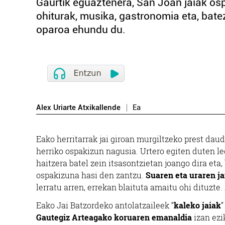
Gaurtik eguaztenera, San Joan jaiak osp
ohiturak, musika, gastronomia eta, batez
oparoa ehundu du.
Alex Uriarte Atxikallende
Ea
E
ako herritarrak jai giroan murgiltzeko prest daud
herriko ospakizun nagusia. Urtero egiten duten le
haitzera batel zein itsasontzietan joango dira eta
ospakizuna hasi den zantzu.
Suaren eta uraren ja
lerratu arren, errekan blaituta amaitu ohi dituzte
Eako Jai Batzordeko antolatzaileek “
kaleko jaiak
”
Gautegiz Arteagako koruaren emanaldia
izan ezi