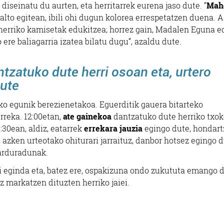
diseinatu du aurten, eta herritarrek eurena jaso dute. “
Mah
alto egitean, ibili ohi dugun kolorea errespetatzen duena.
herriko kamisetak edukitzea; horrez gain, Madalen Eguna e
e baliagarria izatea bilatu dugu”, azaldu dute.
tzatuko dute herri osoan eta, urtero
dute
ko egunik berezienetakoa. Eguerditik gauera bitarteko
rreka. 12:00etan,
ate gainekoa
dantzatuko dute herriko txok
:30ean, aldiz, eatarrek
errekara jauzia
egingo dute, hondart
, azken urteotako ohiturari jarraituz, danbor hotsez egingo d
arduradunak.
ai eginda eta, batez ere, ospakizuna ondo zukututa emango d
iz markatzen dituzten herriko jaiei.