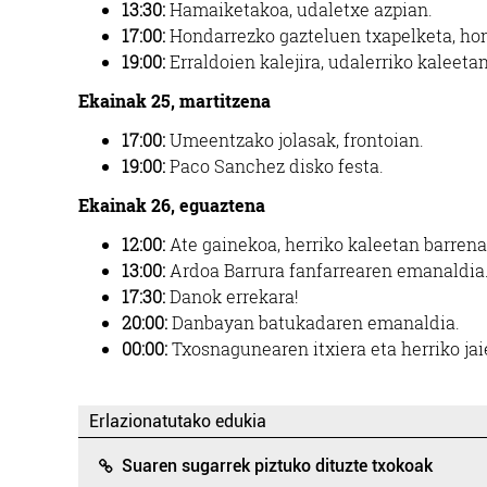
13:30:
Hamaiketakoa,
udaletxe azpian.
17:00:
Hondarrezko gazteluen txapelketa, ho
19:00:
Erraldoien kalejira, udalerriko kaleeta
Ekainak 25, martitzena
17:00:
Umeentzako jolasak, frontoian.
19:00:
Paco Sanchez disko festa.
Ekainak 26, eguaztena
12:00:
Ate gainekoa, herriko kaleetan barrena
13:00:
Ardoa Barrura
fanfarrearen emanaldia
17:30:
Danok errekara!
20:00:
Danbayan
batukadaren emanaldia.
00:00:
Txosnagunearen itxiera eta herriko jai
Erlazionatutako edukia
Suaren sugarrek piztuko dituzte txokoak