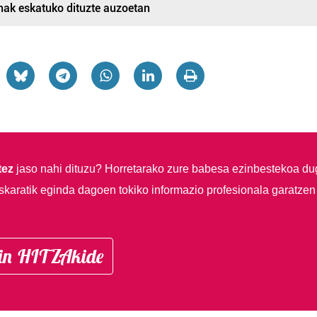
onak eskatuko dituzte auzoetan
tez
jaso nahi dituzu?
Horretarako zure babesa ezinbestekoa du
skaratik eginda dagoen tokiko informazio profesionala garatzen
in HITZAkide