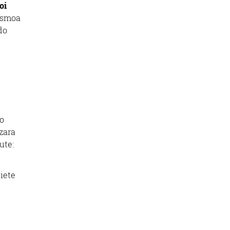
oi
 Asmoa
do
o
zara
ute:
iete