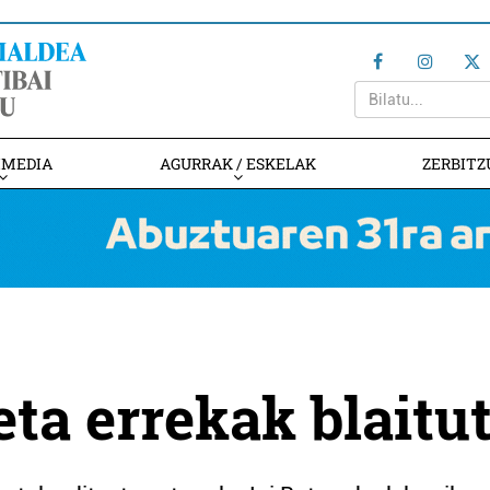
IMEDIA
AGURRAK / ESKELAK
ZERBITZ
eta errekak blaitu