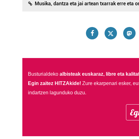
Musika, dantza eta jai artean txarrak erre eta 
Busturialdeko
albisteak euskaraz, libre eta kalita
Egin zaitez HITZAkide!
Zure ekarpenari esker, eu
indartzen lagunduko duzu.
Eg