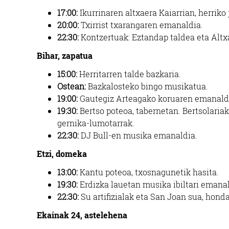
17:00:
Ikurrinaren altxaera Kaiarrian, herriko 
20:00:
Txirrist txarangaren emanaldia.
22:30:
Kontzertuak: Eztandap taldea eta Altx
Bihar, zapatua
15:00:
Herritarren talde bazkaria.
Ostean:
Bazkalosteko bingo musikatua.
19:00:
Gautegiz Arteagako koruaren emanaldi
19:30:
Bertso poteoa, tabernetan. Bertsolariak
gernika-lumotarrak.
22:30:
DJ Bull-en musika emanaldia.
Etzi, domeka
13:00:
Kantu poteoa,
txosnagunetik hasita.
19:30:
Erdizka lauetan musika ibiltari emanal
22:30:
Su artifizialak eta San Joan sua, hond
Ekainak 24, astelehena