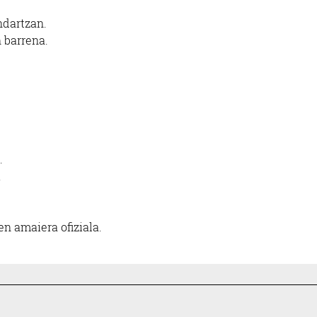
ndartzan.
n barrena.
.
.
en amaiera ofiziala.