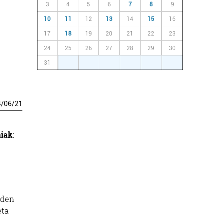
3
4
5
6
7
8
9
10
11
12
13
14
15
16
17
18
19
20
21
22
23
24
25
26
27
28
29
30
31
1
2
3
4
5
6
4
/
06
/
21
aiak
:
 den
eta