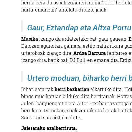
herria bera da ospakizunaren muina”. Hori horrela,
hartu-emanean” antolatu dituzte jaiak.
Gaur, Eztandap eta Altxa Porru
Musika
izango da ardatzetako bat: gaur gauean,
E
Datozen egunotan, gainera, estilo nahiz itxura g
urterokoak izango dira:
Ardoa Barrura
fanfarrea 
izango dira, batik bat, DJ Bull-en emanaldia, Erdi
Urtero moduan, biharko herri 
Bihar, eatarrak
herri bazkarian
elkartuko dira: “E
bingo musikatuan bilduko dira herritarrak. Horrez
Julen Ibarguengoitia eta Aitor Etxebarriazarraga 
herrikoia. Domekan, suak zeruak eta lurrak hartuko
San Joan sua piztuko dute.
Jaietarako azalberrituta.