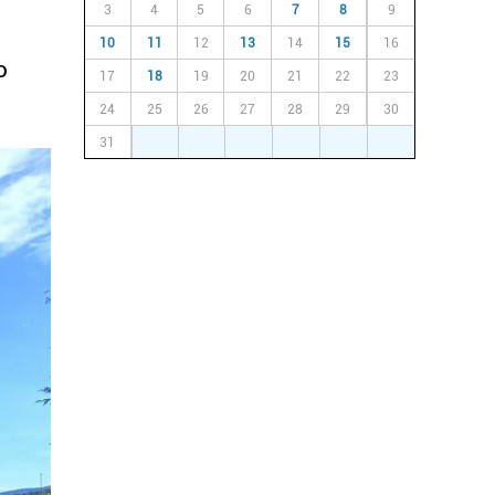
3
4
5
6
7
8
9
10
11
12
13
14
15
16
o
17
18
19
20
21
22
23
24
25
26
27
28
29
30
31
1
2
3
4
5
6