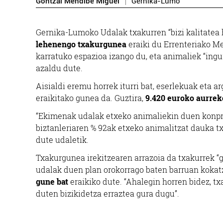
Gontzal Mendibe Miguel
Gernika-Lumo
Gernika-Lumoko Udalak txakurren “bizi kalitatea 
lehenengo txakurgunea
eraiki du Errenteriako M
karratuko espazioa izango du, eta animaliek “ingu
azaldu dute.
Aisialdi eremu horrek iturri bat, eserlekuak eta a
eraikitako gunea da. Guztira,
9.420 euroko aurre
“Ekimenak udalak etxeko animaliekin duen konpro
biztanleriaren % 92ak etxeko animalitzat dauka 
dute udaletik.
Txakurgunea irekitzearen arrazoia da txakurrek “g
udalak duen plan orokorrago baten barruan kokatz
gune bat
eraikiko dute. “Ahalegin horren bidez, tx
duten bizikidetza erraztea gura dugu”.