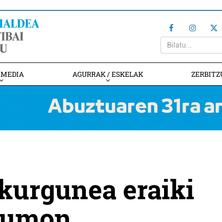
IMEDIA
AGURRAK / ESKELAK
ZERBITZ
kurgunea eraiki
Lumon