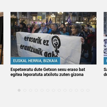
EUSKAL HERRIA, BIZKAIA
Espetxeratu dute Getxon sexu eraso bat
S
egitea leporatuta atxilotu zuten gizona
d