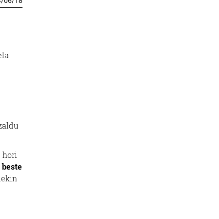
4
/
06
/
18
ela
zaldu
 hori
 beste
iekin