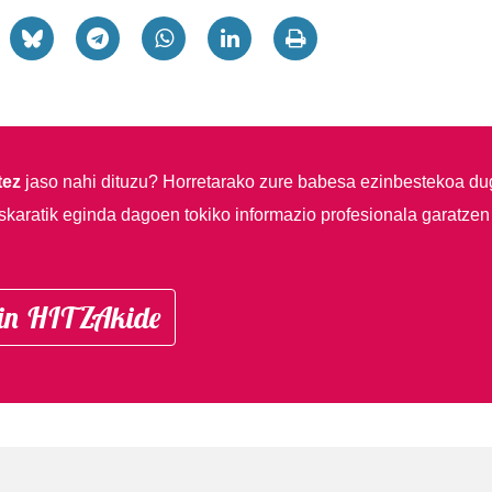
tez
jaso nahi dituzu?
Horretarako zure babesa ezinbestekoa du
skaratik eginda dagoen tokiko informazio profesionala garatzen
in HITZAkide