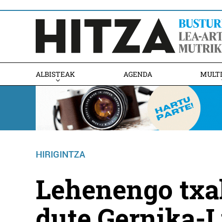
ALBISTEAK
AGENDA
MULT
HIRIGINTZA
Lehenengo txa
dute Gernika-