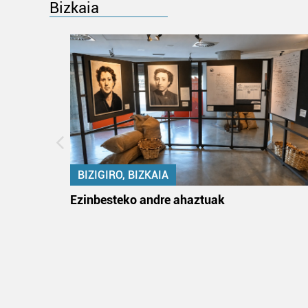
Bizkaia
BIZIGIRO, BIZKAIA
ko itun
Ezinbesteko andre ahaztuak