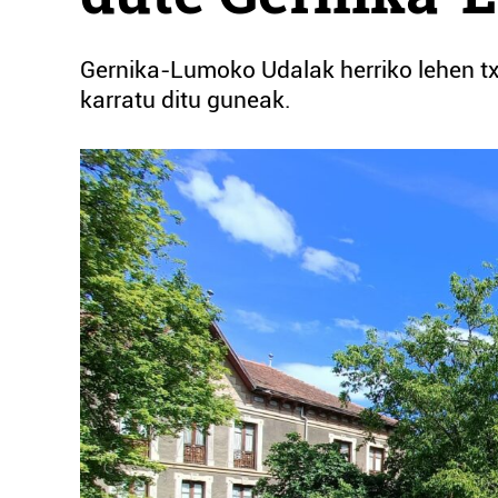
Gernika-Lumoko Udalak herriko lehen tx
karratu ditu guneak.