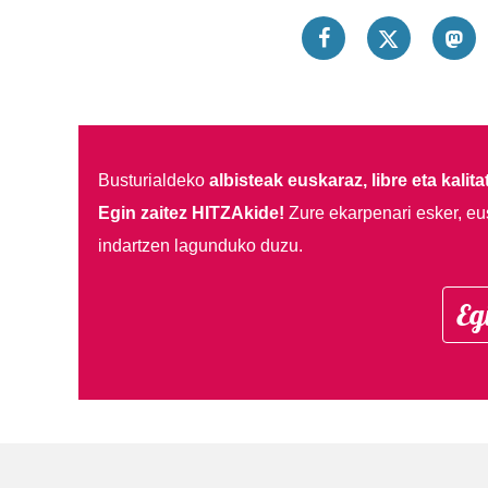
Busturialdeko
albisteak euskaraz, libre eta kalita
Egin zaitez HITZAkide!
Zure ekarpenari esker, eu
indartzen lagunduko duzu.
Eg