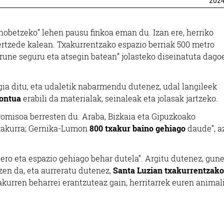
202
hobetzeko” lehen pausu finkoa eman du. Izan ere, herriko
ertzede kalean. Txakurrentzako espazio berriak 500 metro
rune seguru eta atsegin batean” jolasteko diseinatuta dago
rgia ditu, eta udaletik nabarmendu dutenez, udal langileek
kontua
erabili da materialak, seinaleak eta jolasak jartzeko.
misoa berresten du. Araba, Bizkaia eta Gipuzkoako
txakurra; Gernika-Lumon
800 txakur baino gehiago
daude”, a
ero eta espazio gehiago behar dutela”. Argitu dutenez, gune
en da, eta aurreratu dutenez,
Santa Luzian txakurrentzako
akurren beharrei erantzuteaz gain, herritarrek euren animal