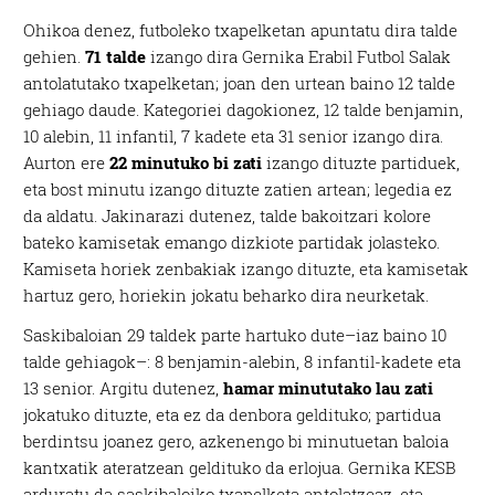
Ohikoa denez, futboleko txapelketan apuntatu dira talde
gehien.
71 talde
izango dira Gernika Erabil Futbol Salak
antolatutako txapelketan; joan den urtean baino 12 talde
gehiago daude. Kategoriei dagokionez, 12 talde benjamin,
10 alebin, 11 infantil, 7 kadete eta 31 senior izango dira.
Aurton ere
22 minutuko bi zati
izango dituzte partiduek,
eta bost minutu izango dituzte zatien artean; legedia ez
da aldatu. Jakinarazi dutenez, talde bakoitzari kolore
bateko kamisetak emango dizkiote partidak jolasteko.
Kamiseta horiek zenbakiak izango dituzte, eta kamisetak
hartuz gero, horiekin jokatu beharko dira neurketak.
Saskibaloian 29 taldek parte hartuko dute–iaz baino 10
talde gehiagok–: 8 benjamin-alebin, 8 infantil-kadete eta
13 senior. Argitu dutenez,
hamar minututako lau zati
jokatuko dituzte, eta ez da denbora geldituko; partidua
berdintsu joanez gero, azkenengo bi minutuetan baloia
kantxatik ateratzean geldituko da erlojua. Gernika KESB
arduratu da saskibaloiko txapelketa antolatzeaz, eta