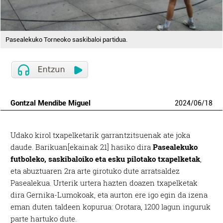
Pasealekuko Torneoko saskibaloi partidua.
Gontzal Mendibe Miguel
2024
/
06
/
18
Udako kirol txapelketarik garrantzitsuenak ate joka
daude. Barikuan[ekainak 21] hasiko dira
Pasealekuko
futboleko, saskibaloiko eta esku pilotako txapelketak
,
eta abuztuaren 2ra arte girotuko dute arratsaldez
Pasealekua. Urterik urtera hazten doazen txapelketak
dira Gernika-Lumokoak, eta aurton ere igo egin da izena
eman duten taldeen kopurua: Orotara, 1200 lagun inguruk
parte hartuko dute.