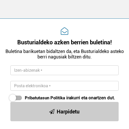
Busturialdeko azken berrien buletina!
Buletina barikuetan bidaltzen da, eta Busturialdeko asteko
berri nagusiak biltzen ditu.
Pribatutasun Politika
irakurri eta onartzen dut.
Harpidetu