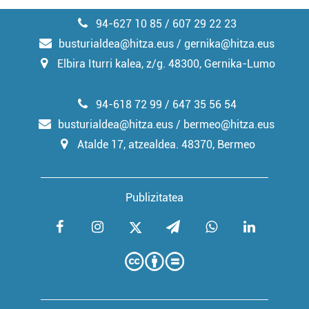
94-627 10 85 / 607 29 22 23
busturialdea@hitza.eus / gernika@hitza.eus
Elbira Iturri kalea, z/g. 48300, Gernika-Lumo
94-618 72 99 / 647 35 56 54
busturialdea@hitza.eus / bermeo@hitza.eus
Atalde 17, atzealdea. 48370, Bermeo
Publizitatea