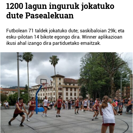
1200 lagun inguruk jokatuko
dute Pasealekuan
Futbolean 71 taldek jokatuko dute; saskibaloian 29k; eta
esku-pilotan 14 bikote egongo dira. Winner aplikazioan
ikusi ahal izango dira partiduetako emaitzak.