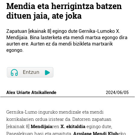
Mendia eta herrigintza batzen
dituen jaia, ate joka
Zapatuan [ekainak 8] egingo dute Gernika-Lumoko X.
Mendijaia. Bina lasterketa eta mendi martxa egongo dira
aurten ere. Aurten ez da mendi bizikleta martxarik
egongo.
Alex Uriarte Atxikallende
2024
/
06
/
05
Gernika-Lumo inguruko mendizale eta mendi
korrikalarien ordua iristear da. Datorren zapatuan
[ekainak 8]
Mendijaia
ren
X. ekitaldia
egingo dute,
Pasealekuan hasi eta amaituta.
Arrolape Mendi Klub
eko