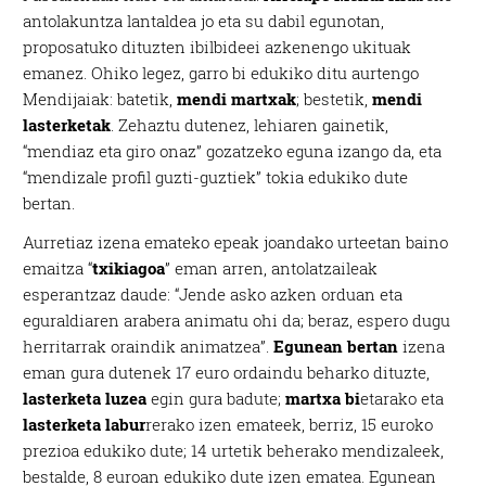
antolakuntza lantaldea jo eta su dabil egunotan,
proposatuko dituzten ibilbideei azkenengo ukituak
emanez. Ohiko legez, garro bi edukiko ditu aurtengo
Mendijaiak: batetik,
mendi martxak
; bestetik,
mendi
lasterketak
. Zehaztu dutenez, lehiaren gainetik,
“mendiaz eta giro onaz” gozatzeko eguna izango da, eta
“mendizale profil guzti-guztiek” tokia edukiko dute
bertan.
Aurretiaz izena emateko epeak joandako urteetan baino
emaitza “
txikiagoa
” eman arren, antolatzaileak
esperantzaz daude: “Jende asko azken orduan eta
eguraldiaren arabera animatu ohi da; beraz, espero dugu
herritarrak oraindik animatzea”.
Egunean bertan
izena
eman gura dutenek 17 euro ordaindu beharko dituzte,
lasterketa luzea
egin gura badute;
martxa bi
etarako eta
lasterketa labur
rerako izen emateek, berriz, 15 euroko
prezioa edukiko dute; 14 urtetik beherako mendizaleek,
bestalde, 8 euroan edukiko dute izen ematea. Egunean