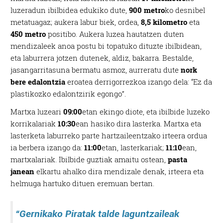
luzeradun ibilbidea edukiko dute,
900 metro
ko desnibel
metatuagaz; aukera labur biek, ordea,
8,5 kilometro
eta
450 metro
positibo. Aukera luzea hautatzen duten
mendizaleek anoa postu bi topatuko dituzte ibilbidean,
eta laburrera jotzen dutenek, aldiz, bakarra. Bestalde,
jasangarritasuna bermatu asmoz, aurreratu dute
nork
bere edalontzia
eroatea derrigorrezkoa izango dela: “Ez da
plastikozko edalontzirik egongo”.
Martxa luzeari
09:00
etan ekingo diote, eta ibilbide luzeko
korrikalariak
10:30
ean hasiko dira lasterka. Martxa eta
lasterketa laburreko parte hartzaileentzako irteera ordua
ia berbera izango da:
11:00
etan, lasterkariak;
11:10
ean,
martxalariak. Ibilbide guztiak amaitu ostean,
pasta
janean
elkartu ahalko dira mendizale denak, irteera eta
helmuga hartuko dituen eremuan bertan.
“Gernikako Piratak talde laguntzaileak