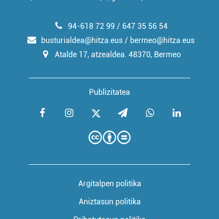
94-618 72 99 / 647 35 56 54
busturialdea@hitza.eus / bermeo@hitza.eus
Atalde 17, atzealdea. 48370, Bermeo
Publizitatea
Argitalpen politika
Aniztasun politika