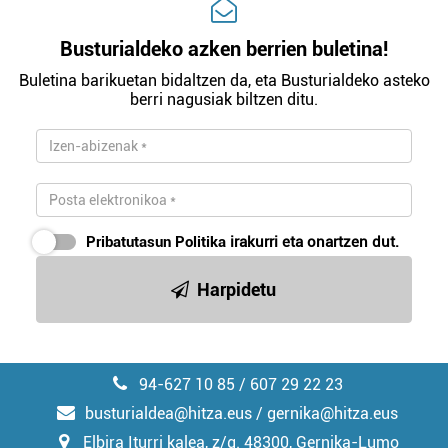
Busturialdeko azken berrien buletina!
Buletina barikuetan bidaltzen da, eta Busturialdeko asteko
berri nagusiak biltzen ditu.
Pribatutasun Politika
irakurri eta onartzen dut.
Harpidetu
94-627 10 85 / 607 29 22 23
busturialdea@hitza.eus / gernika@hitza.eus
Elbira Iturri kalea, z/g. 48300, Gernika-Lumo