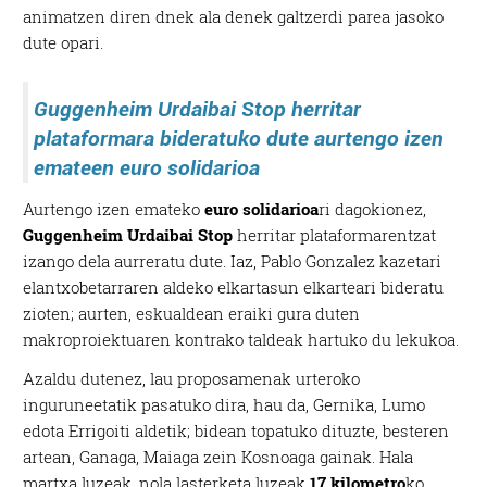
animatzen diren dnek ala denek galtzerdi parea jasoko
dute opari.
Guggenheim Urdaibai Stop herritar
plataformara bideratuko dute aurtengo izen
emateen euro solidarioa
Aurtengo izen emateko
euro solidarioa
ri dagokionez,
Guggenheim Urdaibai Stop
herritar plataformarentzat
izango dela aurreratu dute. Iaz, Pablo Gonzalez kazetari
elantxobetarraren aldeko elkartasun elkarteari bideratu
zioten; aurten, eskualdean eraiki gura duten
makroproiektuaren kontrako taldeak hartuko du lekukoa.
Azaldu dutenez, lau proposamenak urteroko
inguruneetatik pasatuko dira, hau da, Gernika, Lumo
edota Errigoiti aldetik; bidean topatuko dituzte, besteren
artean, Ganaga, Maiaga zein Kosnoaga gainak. Hala
martxa luzeak, nola lasterketa luzeak
17 kilometro
ko