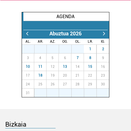
Webgune honek cookie propioak eta hirugarrenen cookie-
fitxategiak erabiltzen ditu. Zure esperientzia eta
AGENDA
zerbitzuak hobetzeko asmoz, cookie teknologiaz
baliatzen gara. Ohar hau onartuz gero, teknologia hori
Abuztua 2026
erabiltzeko baimen esplizitua ematen diguzu.
Gehiago
irakurri
AL.
AR.
AZ.
OG.
OL.
LR.
IG.
27
28
29
30
31
1
2
3
4
5
6
7
8
9
10
11
12
13
14
15
16
17
18
19
20
21
22
23
24
25
26
27
28
29
30
31
1
2
3
4
5
6
Bizkaia