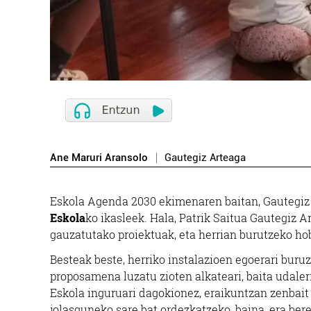
Ane Maruri Aransolo
Gautegiz Arteaga
Eskola Agenda 2030 ekimenaren baitan, Gautegi
Eskola
ko ikasleek. Hala, Patrik Saitua Gautegiz A
gauzatutako proiektuak, eta herrian burutzeko h
Besteak beste, herriko instalazioen egoerari buruz
proposamena luzatu zioten alkateari, baita udale
Eskola inguruari dagokionez, eraikuntzan zenbait
jolasguneko sare bat ordezkatzeko, baina, era ber