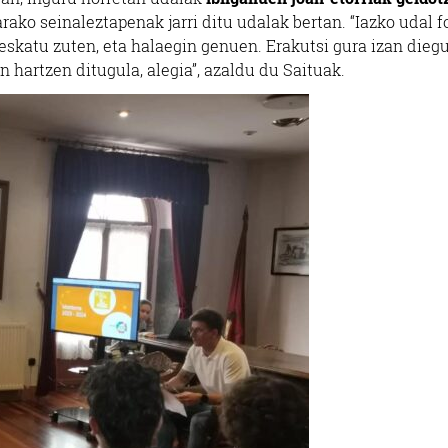
arako seinaleztapenak jarri ditu udalak bertan. “Iazko udal 
a eskatu zuten, eta halaegin genuen. Erakutsi gura izan dieg
n hartzen ditugula, alegia”, azaldu du Saituak.