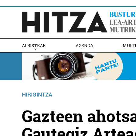
ALBISTEAK
AGENDA
MULT
HIRIGINTZA
Gazteen ahots
Gautegiz Artea