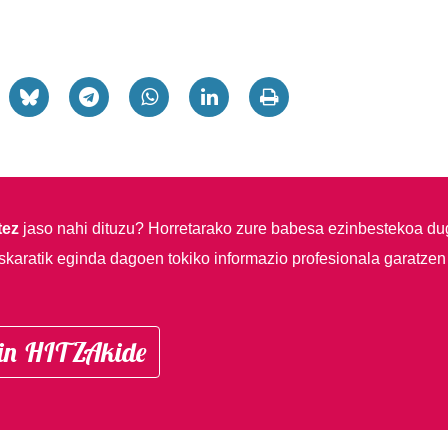
tez
jaso nahi dituzu?
Horretarako zure babesa ezinbestekoa du
skaratik eginda dagoen tokiko informazio profesionala garatzen
in HITZAkide