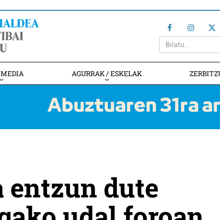
IMEDIA
AGURRAK / ESKELAK
ZERBITZ
a entzun dute
gako udal foroan