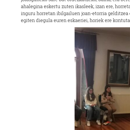
ahalegina eskertu zuten ikasleek, izan ere, horret
inguru horretan ibilgailuen joan-etorria gelditze
egiten diegula euren eskaeriei, horiek ere kontuta