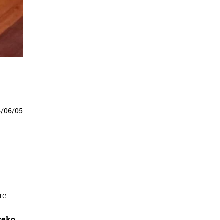
4
/
06
/
05
re.
tzeko