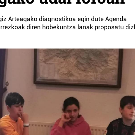
giz Arteagako diagnostikoa egin dute Agenda
arrezkoak diren hobekuntza lanak proposatu diz