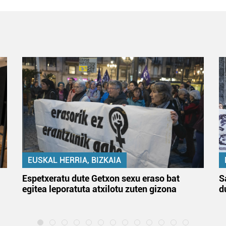
EUSKAL HERRIA, BIZKAIA
Espetxeratu dute Getxon sexu eraso bat
S
egitea leporatuta atxilotu zuten gizona
d