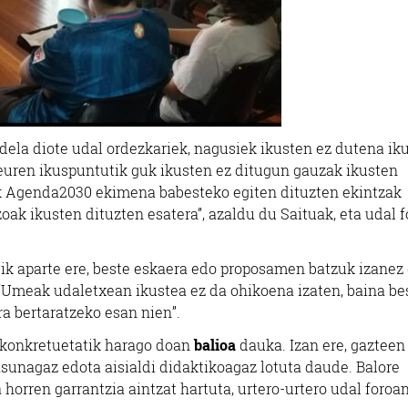
 dela diote udal ordezkariek, nagusiek ikusten ez dutena ik
 euren ikuspuntutik guk ikusten ez ditugun gauzak ikusten
ek Agenda2030 ekimena babesteko egiten dituzten ekintzak
zoak ikusten dituzten esatera”, azaldu du Saituak, eta udal 
tik aparte ere, beste eskaera edo proposamen batzuk izanez 
 “Umeak udaletxean ikustea ez da ohikoena izaten, baina be
ra bertaratzeko esan nien”.
 konkretuetatik harago doan
balioa
dauka. Izan ere, gazteen
asunagaz edota aisialdi didaktikoagaz lotuta daude. Balore
horren garrantzia aintzat hartuta, urtero-urtero udal foroa