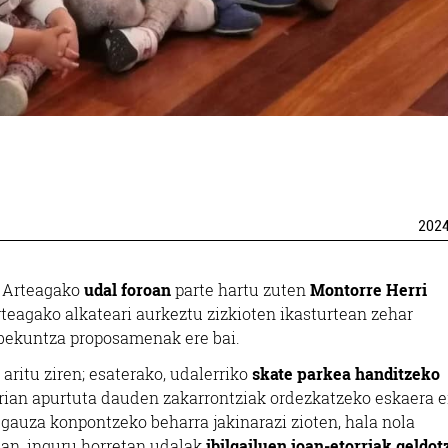
202
z Arteagako
udal foroan
parte hartu zuten
Montorre Herri
rteagako alkateari aurkeztu zizkioten ikasturtean zehar
obekuntza proposamenak ere bai.
 aritu ziren; esaterako, udalerriko
skate parkea handitzeko
rrian apurtuta dauden zakarrontziak ordezkatzeko eskaera e
 gauza konpontzeko beharra jakinarazi zioten, hala nola
ean, inguru horretan udalak
ibilgailuen joan-etorriak geldo