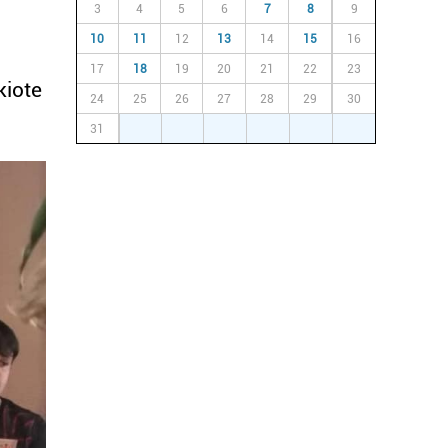
3
4
5
6
7
8
9
10
11
12
13
14
15
16
17
18
19
20
21
22
23
kiote
24
25
26
27
28
29
30
31
1
2
3
4
5
6