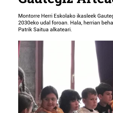
Montorre Herri Eskolako ikasleek Gaute
2030eko udal foroan. Hala, herrian beh
Patrik Saitua alkateari.