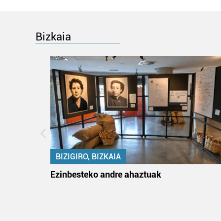
Bizkaia
BIZIGIRO, BIZKAIA
ko itun
Ezinbesteko andre ahaztuak