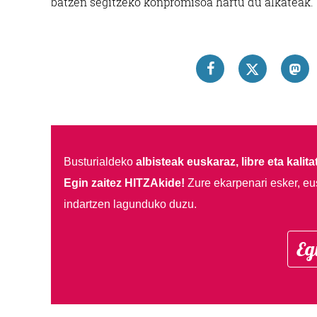
batzen segitzeko konpromisoa hartu du alkateak.
Busturialdeko
albisteak euskaraz, libre eta kalita
Egin zaitez HITZAkide!
Zure ekarpenari esker, eu
indartzen lagunduko duzu.
Eg