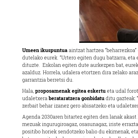
Umeen ikuspuntua
aintzat hartzea “beharrezkoa”
dutelako eurek. “Urtero egiten dugu batzarra, eta
dituzte. Eskolan egiten dute aurkezpen bat, eur
azalduz. Horrela, udalera etortzen dira zelako ara
garrantzia berretsi du.
Hala,
proposamenak egitea eskertu
eta udal foro
udaletxera
berataratzera gonbidatu
ditu gazteak:
zerbait behar izanez gero abisatzeko eta udaletxe
Agenda 2030aren bitartez egiten den lanak akast
mezuak ingurugiroagaz, osasunagaz, iriste errazt
positibo horiek sendotzeko balio du ekimenak, eta 