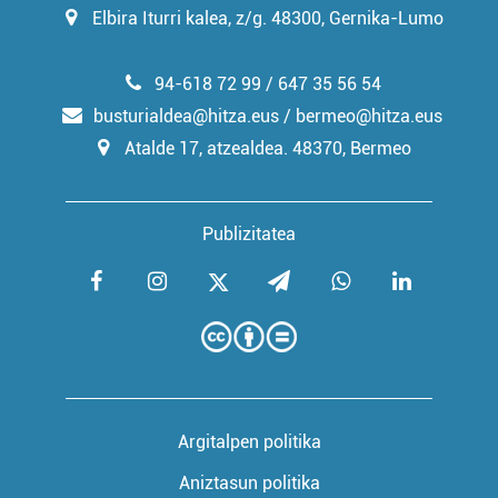
Elbira Iturri kalea, z/g. 48300, Gernika-Lumo
94-618 72 99 / 647 35 56 54
busturialdea@hitza.eus / bermeo@hitza.eus
Atalde 17, atzealdea. 48370, Bermeo
Publizitatea
Argitalpen politika
Aniztasun politika