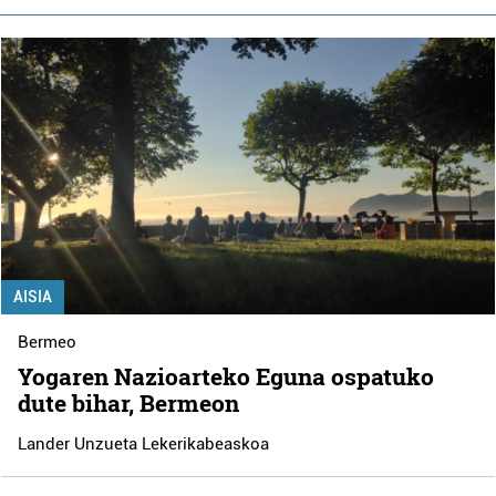
AISIA
Bermeo
Yogaren Nazioarteko Eguna ospatuko
dute bihar, Bermeon
Lander Unzueta Lekerikabeaskoa