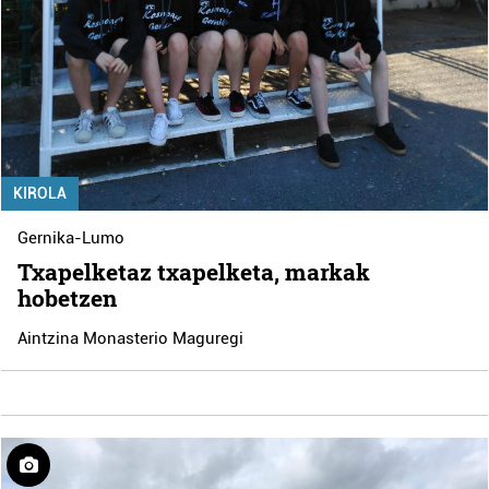
KIROLA
Gernika-Lumo
Txapelketaz txapelketa, markak
hobetzen
Aintzina Monasterio Maguregi