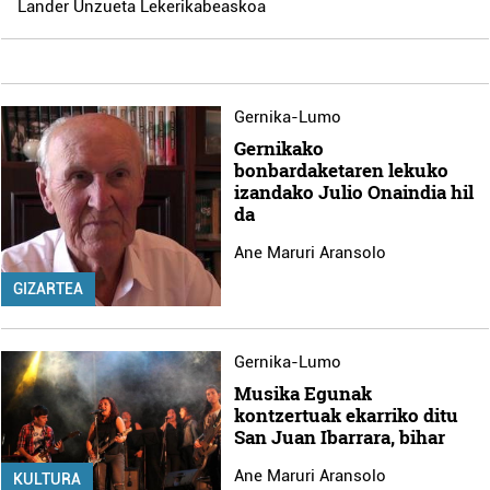
Lander Unzueta Lekerikabeaskoa
Gernika-Lumo
Gernikako
bonbardaketaren lekuko
izandako Julio Onaindia hil
da
Ane Maruri Aransolo
GIZARTEA
Gernika-Lumo
Musika Egunak
kontzertuak ekarriko ditu
San Juan Ibarrara, bihar
Ane Maruri Aransolo
KULTURA