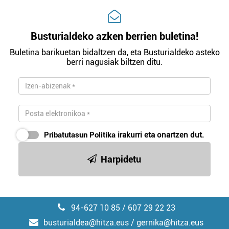
Busturialdeko azken berrien buletina!
Buletina barikuetan bidaltzen da, eta Busturialdeko asteko
berri nagusiak biltzen ditu.
Pribatutasun Politika
irakurri eta onartzen dut.
Harpidetu
94-627 10 85 / 607 29 22 23
busturialdea@hitza.eus / gernika@hitza.eus