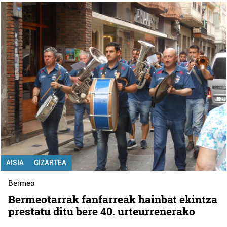
AISIA
GIZARTEA
Bermeo
Bermeotarrak fanfarreak hainbat ekintza
prestatu ditu bere 40. urteurrenerako