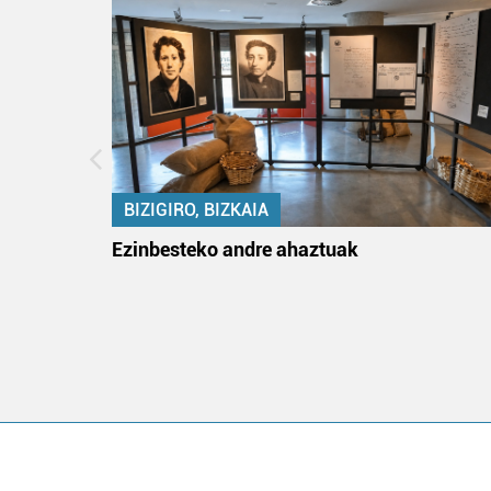
BIZIGIRO, BIZKAIA
ko itun
Ezinbesteko andre ahaztuak