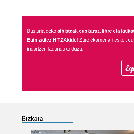
Busturialdeko
albisteak euskaraz, libre eta kalita
Egin zaitez HITZAkide!
Zure ekarpenari esker, eu
indartzen lagunduko duzu.
Eg
Bizkaia