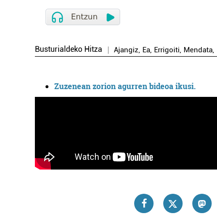
Busturialdeko Hitza
Ajangiz
,
Ea
,
Errigoiti
,
Mendata
,
Zuzenean zorion agurren bideoa ikusi.