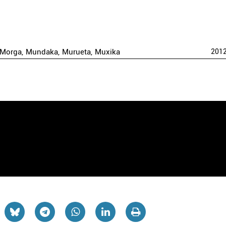
Morga
,
Mundaka
,
Murueta
,
Muxika
201