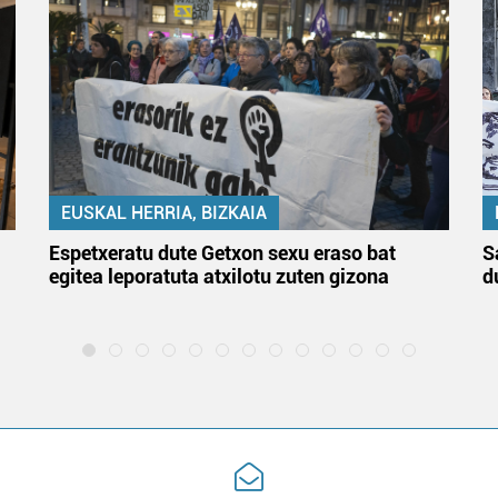
EUSKAL HERRIA, BIZKAIA
Espetxeratu dute Getxon sexu eraso bat
S
egitea leporatuta atxilotu zuten gizona
d