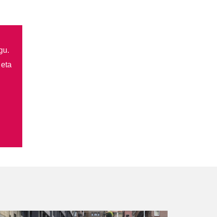
gu.
 eta