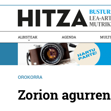
ALBISTEAK
AGENDA
MULT
OROKORRA
Zorion agurren