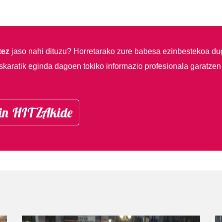
tez
jaso nahi dituzu?
Horretarako zure babesa ezinbestekoa du
skaratik eginda dagoen tokiko informazio profesionala garatzen
in HITZAkide