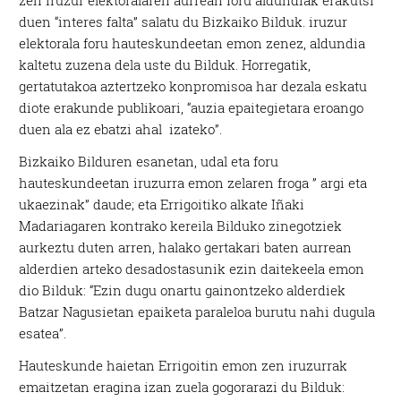
zen iruzur elektoralaren aurrean foru aldundiak erakutsi
duen “interes falta” salatu du Bizkaiko Bilduk. iruzur
elektorala foru hauteskundeetan emon zenez, aldundia
kaltetu zuzena dela uste du Bilduk. Horregatik,
gertatutakoa aztertzeko konpromisoa har dezala eskatu
diote erakunde publikoari, “auzia epaitegietara eroango
duen ala ez ebatzi ahal izateko”.
Bizkaiko Bilduren esanetan, udal eta foru
hauteskundeetan iruzurra emon zelaren froga ” argi eta
ukaezinak” daude; eta Errigoitiko alkate Iñaki
Madariagaren kontrako kereila Bilduko zinegotziek
aurkeztu duten arren, halako gertakari baten aurrean
alderdien arteko desadostasunik ezin daitekeela emon
dio Bilduk: “Ezin dugu onartu gainontzeko alderdiek
Batzar Nagusietan epaiketa paraleloa burutu nahi dugula
esatea”.
Hauteskunde haietan Errigoitin emon zen iruzurrak
emaitzetan eragina izan zuela gogorarazi du Bilduk: