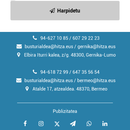
Harpidetu
94-627 10 85 / 607 29 22 23
busturialdea@hitza.eus / gernika@hitza.eus
Elbira Iturri kalea, z/g. 48300, Gernika-Lumo
94-618 72 99 / 647 35 56 54
busturialdea@hitza.eus / bermeo@hitza.eus
Atalde 17, atzealdea. 48370, Bermeo
Publizitatea