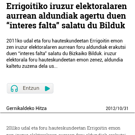
Errigoitiko iruzur elektoralaren
aurrean aldundiak agertu duen
“interes falta” salatu du Bilduk
2011ko udal eta foru hauteskundeetan Errigoitin emon
zen iruzur elektoralaren aurrean foru aldundiak erakutsi
duen “interes falta” salatu du Bizkaiko Bilduk. iruzur
elektorala foru hauteskundeetan emon zenez, aldundia
kaltetu zuzena dela us...
Gernikaldeko Hitza
2012
/
10
/
31
2011ko udal eta foru hauteskundeetan Errigoitin emon