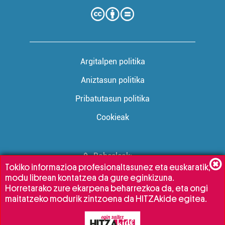
Argitalpen politika
Aniztasun politika
Pribatutasun politika
Cookieak
Babesleak:
Tokiko informazioa profesionaltasunez eta euskaratik,
modu librean kontatzea da gure eginkizuna.
Horretarako zure ekarpena beharrezkoa da, eta ongi
maitatzeko modurik zintzoena da HITZAkide egitea.