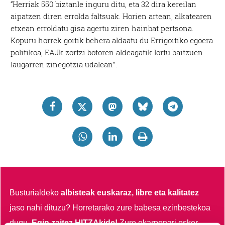
“Herriak 550 biztanle inguru ditu, eta 32 dira kereilan
aipatzen diren errolda faltsuak. Horien artean, alkatearen
etxean erroldatu gisa agertu ziren hainbat pertsona.
Kopuru horrek goitik behera aldaatu du Errigoitiko egoera
politikoa, EAJk zortzi botoren aldeagatik lortu baitzuen
laugarren zinegotzia udalean”.
Busturialdeko
albisteak euskaraz, libre eta kalitatez
jaso nahi dituzu?
Horretarako zure babesa ezinbestekoa
dugu.
Egin zaitez HITZAkide!
Zure ekarpenari esker,