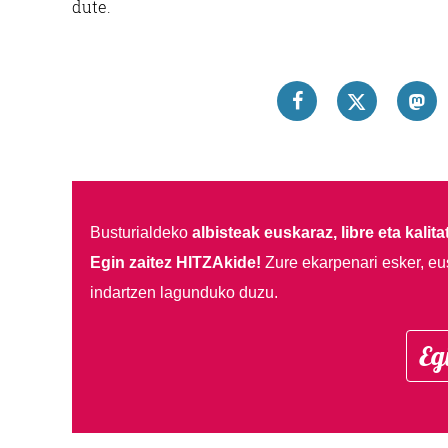
dute.
Busturialdeko
albisteak euskaraz, libre eta kalita
Egin zaitez HITZAkide!
Zure ekarpenari esker, eu
indartzen lagunduko duzu.
Eg