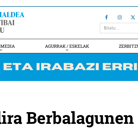
IMEDIA
AGURRAK / ESKELAK
ZERBITZ
dira Berbalagunen