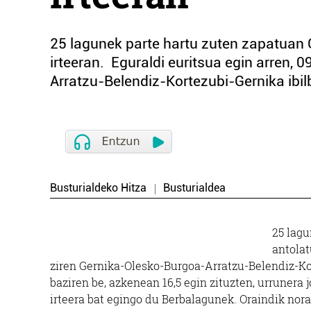
25 lagunek parte hartu zuten zapatuan
irteeran. Eguraldi euritsua egin arren,
Arratzu-Belendiz-Kortezubi-Gernika ibil
Busturialdeko Hitza
Busturialdea
25 lag
antolat
ziren Gernika-Olesko-Burgoa-Arratzu-Belendiz-Ko
baziren be, azkenean 16,5 egin zituzten, urrunera 
irteera bat egingo du Berbalagunek. Oraindik nora