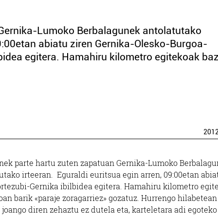
 Gernika-Lumoko Berbalagunek antolatutako
 09:00etan abiatu ziren Gernika-Olesko-Burgoa-
bidea egitera. Hamahiru kilometro egitekoak baz
201
unek parte hartu zuten zapatuan Gernika-Lumoko Berbalag
utako irteeran. Eguraldi euritsua egin arren, 09:00etan abia
rtezubi-Gernika ibilbidea egitera. Hamahiru kilometro egit
joan barik «paraje zoragarriez» gozatuz. Hurrengo hilabetean
 joango diren zehaztu ez dutela eta, karteletara adi egotek