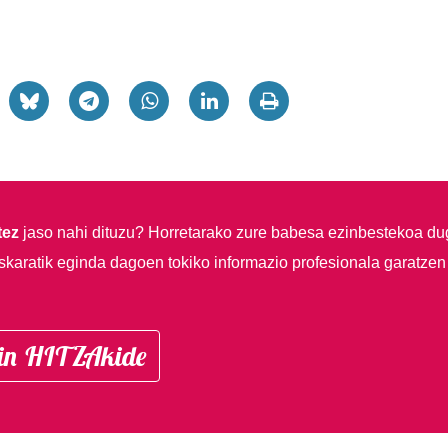
tez
jaso nahi dituzu?
Horretarako zure babesa ezinbestekoa du
skaratik eginda dagoen tokiko informazio profesionala garatzen
in HITZAkide