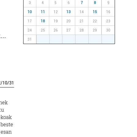
3
4
5
6
7
8
9
10
11
12
13
14
15
16
17
18
19
20
21
22
23
24
25
26
27
28
29
30
...
31
1
2
3
4
5
6
2
/
10
/
31
unek
tu
ekoak
 beste
o esan