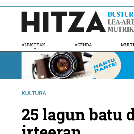
ALBISTEAK
AGENDA
MULT
KULTURA
25 lagun batu 
irteeran