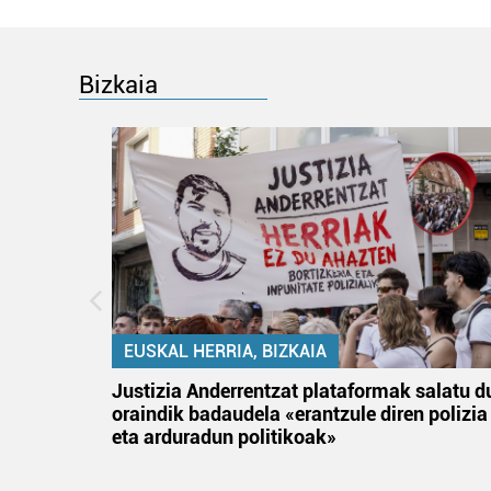
Bizkaia
EUSKAL HERRIA, BIZKAIA
an
Justizia Anderrentzat plataformak salatu d
oraindik badaudela «erantzule diren polizia
eta arduradun politikoak»