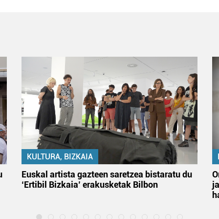
KULTURA, BIZKAIA
u
Euskal artista gazteen saretzea bistaratu du
O
‘Ertibil Bizkaia’ erakusketak Bilbon
j
h