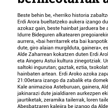
Beste behin be, «herriko historia zabalt
Erdi Arora bueltatzeko aukera izango d
azokaz gain, beste hainbat jarduera be
Idurre Bideguren alkatearen pregoiareki
aurrera, «bai herritarrek eta bai kanpo
dute, giro alaian murgilduta, gainera»,
Alde Zaharrean kokatzen duten Erdi Aro
eta Aingeru Astui kultura zinegotziak. U
saltoki ingurutan; gaztak, eztia, txokola
hainbaten artean. Erdi Aroko azoka zap
21:00etara izango da zabalik eta domeka
Kale animazioa Asteburuan, gainera, Ald
jakinarazi dute jaialdiaren aurkezpen ek
jaurtiketak, zeramika tailerrak, loren ta
Abesbatzaren kalejira be izango da Alde 