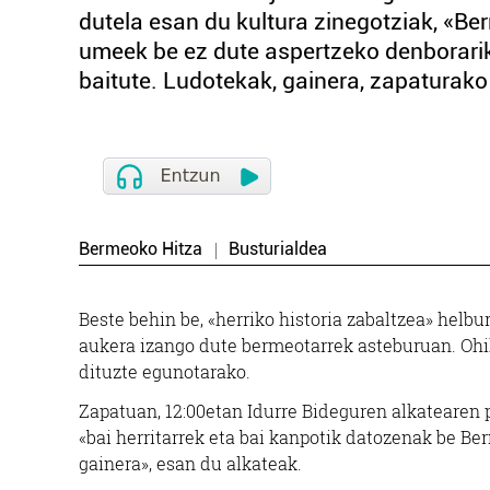
dutela esan du kultura zinegotziak, «Be
umeek be ez dute aspertzeko denborarik
baitute. Ludotekak, gainera, zapaturako 
Bermeoko Hitza
Busturialdea
Beste behin be, «herriko historia zabaltzea» helbu
aukera izango dute bermeotarrek asteburuan. Ohik
dituzte egunotarako.
Zapatuan, 12:00etan Idurre Bideguren alkatearen 
«bai herritarrek eta bai kanpotik datozenak be Be
gainera», esan du alkateak.