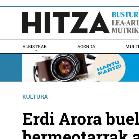
ALBISTEAK
AGENDA
MULT
KULTURA
Erdi Arora buel
bermeotarrak 