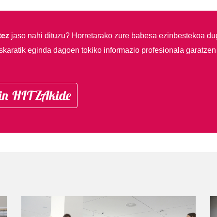
tez
jaso nahi dituzu?
Horretarako zure babesa ezinbestekoa du
skaratik eginda dagoen tokiko informazio profesionala garatzen
in HITZAkide