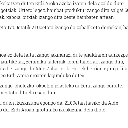
kokatzen duten Erdi Aroko azoka izaten dela azaldu dute
otziak. Urtero legez, hainbat produktu izango dira salgai 6
ak, xaboia, bitxiak izango dira beste hainbaten artean.
ta 17:00etatik 21:00etara izango da zabalik eta domekan, ba
oa ez dela falta izango jakinarazi dute jaialdiaren aurkezp
aurtiketak, zeramika tailerrak, loren tailerrak izango dira,
ra be izango da Alde Zaharretik. Horiek herrian «giro polita
meo Erdi Arora eroaten lagunduko dute».
zango, oholezko jokoekin jolasteko aukera izango baitute.
prestatu dituela esan dute.
u duen ikuskizuna egongo da. 21:00etan hasiko da Alde
o du. Erdi Aroan girotutako ikuskizuna dela diote.