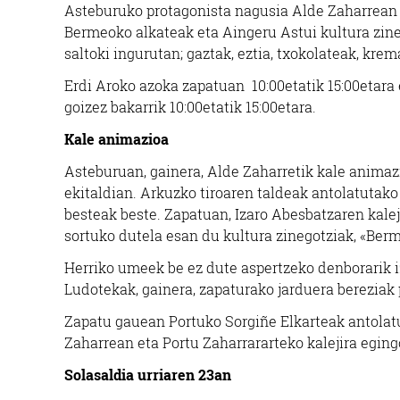
Asteburuko protagonista nagusia Alde Zaharrean 
Bermeoko alkateak eta Aingeru Astui kultura zineg
saltoki ingurutan; gaztak, eztia, txokolateak, krem
Erdi Aroko azoka zapatuan 10:00etatik 15:00etara e
goizez bakarrik 10:00etatik 15:00etara.
Kale animazioa
Asteburuan, gainera, Alde Zaharretik kale animazi
ekitaldian. Arkuzko tiroaren taldeak antolatutako j
besteak beste. Zapatuan, Izaro Abesbatzaren kaleji
sortuko dutela esan du kultura zinegotziak, «Ber
Herriko umeek be ez dute aspertzeko denborarik i
Ludotekak, gainera, zapaturako jarduera bereziak 
Zapatu gauean Portuko Sorgiñe Elkarteak antolat
Zaharrean eta Portu Zaharrararteko kalejira eging
Solasaldia urriaren 23an