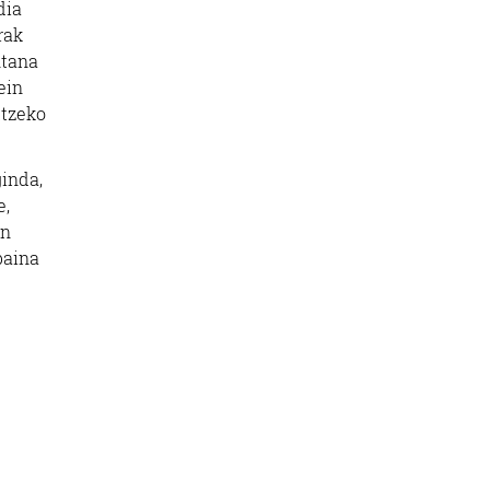
dia
rak
ntana
ein
utzeko
ginda,
e,
an
baina