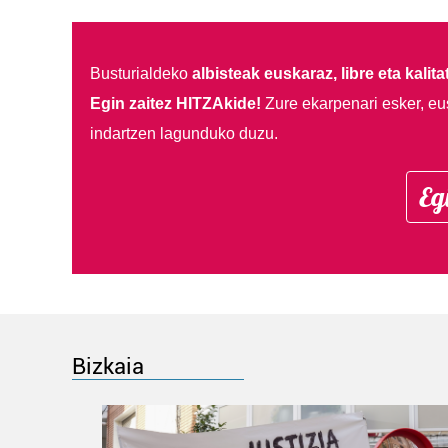
Busturialdeko
albisteak euskaraz, libre eta kalita
Egin zaitez HITZAkide!
Zure ekarpenari esker, eu
indartzen lagunduko duzu.
Eg
Bizkaia