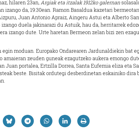
az, hilaren 23an,
Argiak eta itzalak 1912ko galernan
solasal
an izango da, 19:30ean. Ramon Basaldua kazetari bermeotar
Aizpuru, Juan Antonio Apraiz, Aingeru Astui eta Alberto Sa
» izango duela jakinarazi du Astuik, hau da, herritarrek edoz
ra izango dute. Urte haretan Bermeon zelan bizi zen ezag
tan egin moduan. Europako Ondarearen Jardunaldiekin bat e
 Aro amaieran zeuden guneak ezagutzeko aukera emongo dut
n Juan portalea, Ertzilla Dorrea, Santa Eufemia eliza eta S
steak beste. Bisitak ordutegi desberdinetan eskainiko dira 
an.