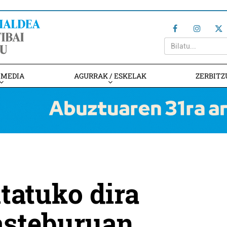
IMEDIA
AGURRAK / ESKELAK
ZERBITZ
tatuko dira
asteburuan