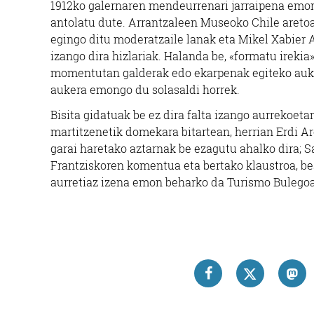
1912ko galernaren mendeurrenari jarraipena emon
antolatu dute. Arrantzaleen Museoko Chile areto
egingo ditu moderatzaile lanak eta Mikel Xabier 
izango dira hizlariak. Halanda be, «formatu irekia
momentutan galderak edo ekarpenak egiteko auke
aukera emongo du solasaldi horrek.
Bisita gidatuak be ez dira falta izango aurrekoe
martitzenetik domekara bitartean, herrian Erdi
garai haretako aztarnak be ezagutu ahalko dira; Sa
Frantziskoren komentua eta bertako klaustroa, be
aurretiaz izena emon beharko da Turismo Bulego