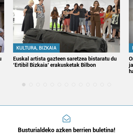
KULTURA, BIZKAIA
u
Euskal artista gazteen saretzea bistaratu du
O
‘Ertibil Bizkaia’ erakusketak Bilbon
j
h
Busturialdeko azken berrien buletina!