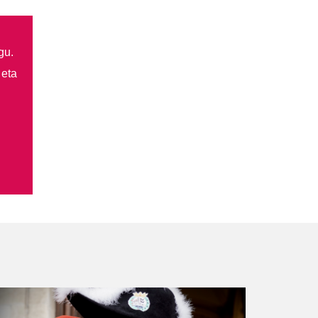
gu.
 eta