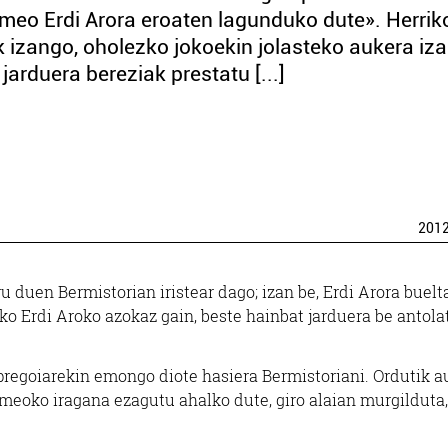
rmeo Erdi Arora eroaten lagunduko dute». Herrik
 izango, oholezko jokoekin jolasteko aukera iz
jarduera bereziak prestatu [...]
201
ru duen Bermistorian iristear dago; izan be, Erdi Arora buel
o Erdi Aroko azokaz gain, beste hainbat jarduera be antola
pregoiarekin emongo diote hasiera Bermistoriani. Ordutik au
rmeoko iragana ezagutu ahalko dute, giro alaian murgilduta,