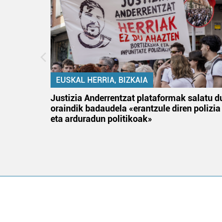
EUSKAL HERRIA, BIZKAIA
an
Justizia Anderrentzat plataformak salatu d
oraindik badaudela «erantzule diren polizia
eta arduradun politikoak»