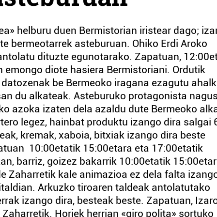
zea» helburu duen Bermistorian iristear dago; iza
ute bermeotarrek asteburuan. Ohiko Erdi Aroko
 antolatu dituzte egunotarako. Zapatuan, 12:00e
n emongo diote hasiera Bermistoriani. Ordutik
tik datozenak be Bermeoko iragana ezagutu ahal
 esan du alkateak. Asteburuko protagonista nagu
ko azoka izaten dela azaldu dute Bermeoko alk
rtero legez, hainbat produktu izango dira salgai 
teak, kremak, xaboia, bitxiak izango dira beste
atuan 10:00etatik 15:00etara eta 17:00etatik
n, barriz, goizez bakarrik 10:00etatik 15:00etar
e Zaharretik kale animazioa ez dela falta izang
italdian. Arkuzko tiroaren taldeak antolatutako
ilerrak izango dira, besteak beste. Zapatuan, Izar
Zaharretik. Horiek herrian «giro polita» sortuko