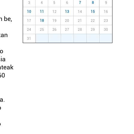
3
4
5
6
7
8
9
10
11
12
13
14
15
16
n be,
17
18
19
20
21
22
23
24
25
26
27
28
29
30
tan
31
1
2
3
4
5
6
ko
sia
ateak
60
a.
o
o