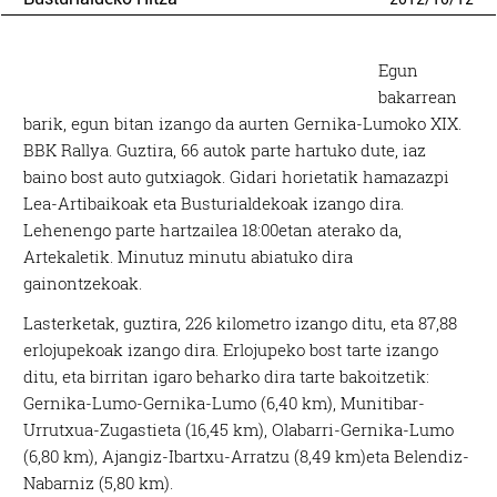
Egun
bakarrean
barik, egun bitan izango da aurten Gernika-Lumoko XIX.
BBK Rallya. Guztira, 66 autok parte hartuko dute, iaz
baino bost auto gutxiagok. Gidari horietatik hamazazpi
Lea-Artibaikoak eta Busturialdekoak izango dira.
Lehenengo parte hartzailea 18:00etan aterako da,
Artekaletik. Minutuz minutu abiatuko dira
gainontzekoak.
Lasterketak, guztira, 226 kilometro izango ditu, eta 87,88
erlojupekoak izango dira. Erlojupeko bost tarte izango
ditu, eta birritan igaro beharko dira tarte bakoitzetik:
Gernika-Lumo-Gernika-Lumo (6,40 km), Munitibar-
Urrutxua-Zugastieta (16,45 km), Olabarri-Gernika-Lumo
(6,80 km), Ajangiz-Ibartxu-Arratzu (8,49 km)eta Belendiz-
Nabarniz (5,80 km).