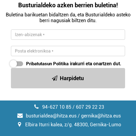
Busturialdeko azken berrien buletina!
Buletina barikuetan bidaltzen da, eta Busturialdeko asteko
berri nagusiak biltzen ditu.
Pribatutasun Politika
irakurri eta onartzen dut.
Harpidetu
94-627 10 85 / 607 29 22 23
busturialdea@hitza.eus / gernika@hitza.eus
Elbira Iturri kalea, z/g. 48300, Gernika-Lumo