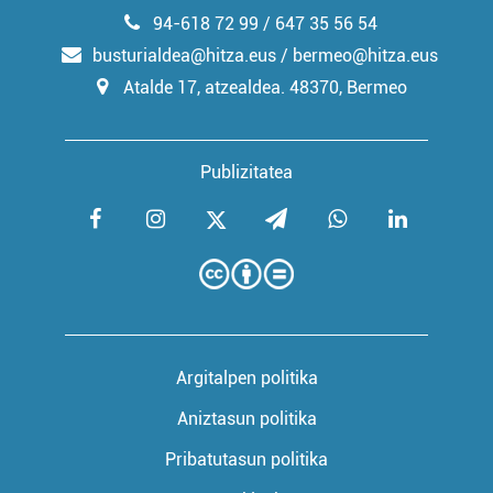
94-618 72 99 / 647 35 56 54
busturialdea@hitza.eus / bermeo@hitza.eus
Atalde 17, atzealdea. 48370, Bermeo
Publizitatea
Argitalpen politika
Aniztasun politika
Pribatutasun politika