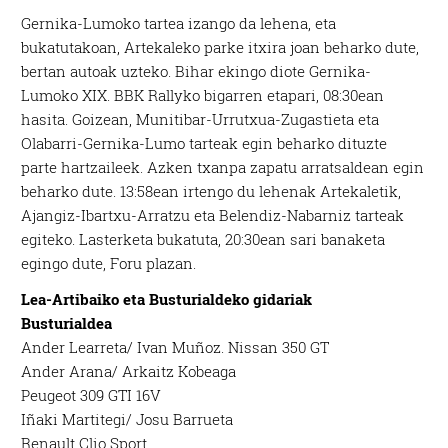
Gernika-Lumoko tartea izango da lehena, eta
bukatutakoan, Artekaleko parke itxira joan beharko dute,
bertan autoak uzteko. Bihar ekingo diote Gernika-
Lumoko XIX. BBK Rallyko bigarren etapari, 08:30ean
hasita. Goizean, Munitibar-Urrutxua-Zugastieta eta
Olabarri-Gernika-Lumo tarteak egin beharko dituzte
parte hartzaileek. Azken txanpa zapatu arratsaldean egin
beharko dute. 13:58ean irtengo du lehenak Artekaletik,
Ajangiz-Ibartxu-Arratzu eta Belendiz-Nabarniz tarteak
egiteko. Lasterketa bukatuta, 20:30ean sari banaketa
egingo dute, Foru plazan.
Lea-Artibaiko eta Busturialdeko gidariak
Busturialdea
Ander Learreta/ Ivan Muñoz. Nissan 350 GT
Ander Arana/ Arkaitz Kobeaga
Peugeot 309 GTI 16V
Iñaki Martitegi/ Josu Barrueta
Renault Clio Sport