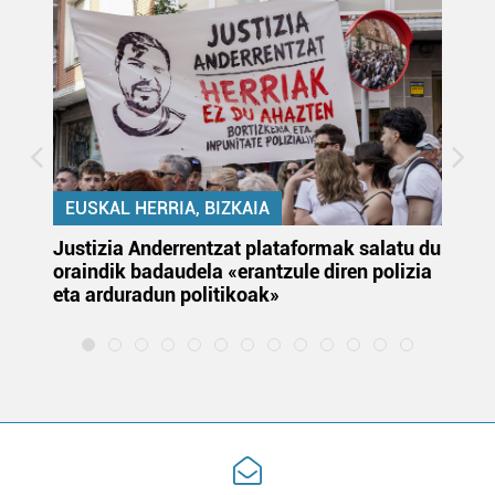
EUSKAL HERRIA, BIZKAIA
Justizia Anderrentzat plataformak salatu du
Eu
oraindik badaudela «erantzule diren polizia
‘E
eta arduradun politikoak»