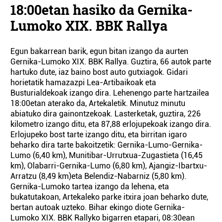
18:00etan hasiko da Gernika-
Lumoko XIX. BBK Rallya
Egun bakarrean barik, egun bitan izango da aurten
Gernika-Lumoko XIX. BBK Rallya. Guztira, 66 autok parte
hartuko dute, iaz baino bost auto gutxiagok. Gidari
horietatik hamazazpi Lea-Artibaikoak eta
Busturialdekoak izango dira. Lehenengo parte hartzailea
18:00etan aterako da, Artekaletik. Minutuz minutu
abiatuko dira gainontzekoak. Lasterketak, guztira, 226
kilometro izango ditu, eta 87,88 erlojupekoak izango dira.
Erlojupeko bost tarte izango ditu, eta birritan igaro
beharko dira tarte bakoitzetik: Gernika-Lumo-Gernika-
Lumo (6,40 km), Munitibar-Urrutxua-Zugastieta (16,45
km), Olabarri-Gernika-Lumo (6,80 km), Ajangiz-Ibartxu-
Arratzu (8,49 km)eta Belendiz-Nabarniz (5,80 km).
Gernika-Lumoko tartea izango da lehena, eta
bukatutakoan, Artekaleko parke itxira joan beharko dute,
bertan autoak uzteko. Bihar ekingo diote Gernika-
Lumoko XIX. BBK Rallyko bigarren etapari, 08:30ean