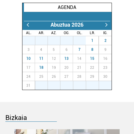
Webgune honek cookie propioak eta hirugarrenen cookie-
AGENDA
fitxategiak erabiltzen ditu. Zure esperientzia eta
zerbitzuak hobetzeko asmoz, cookie teknologiaz
baliatzen gara. Ohar hau onartuz gero, teknologia hori
Abuztua 2026
erabiltzeko baimen esplizitua ematen diguzu.
Gehiago
AL.
AR.
AZ.
OG.
OL.
LR.
IG.
irakurri
27
28
29
30
31
1
2
3
4
5
6
7
8
9
10
11
12
13
14
15
16
17
18
19
20
21
22
23
24
25
26
27
28
29
30
31
1
2
3
4
5
6
Bizkaia