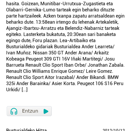
hasita. Goizean, Munitibar-Urrutxua-Zugastieta eta
Olabarri-Gernika-Lumo tarteak egin beharko dituzte
parte hartzaileek. Azken txanpa zapatu arratsaldean egin
beharko dute. 13:58ean irtengo du lehenak Artekaletik,
Ajangiz-Ibartxu-Arratzu eta Belendiz-Nabarniz tarteak
egiteko. Lasterketa bukatuta, 20:30ean sari banaketa
egingo dute, Foru plazan. Lea-Artibaiko eta
Busturialdeko gidariak Busturialdea Ander Learreta/
Ivan Muñoz. Nissan 350 GT Ander Arana/ Arkaitz
Kobeaga Peugeot 309 GTI 16V Iñaki Martitegi/ Josu
Barrueta Renault Clio Sport Iban Orbe/ Jonathan Zabala.
Renault Clio Williams Enrique Gomez/ Leire Gomez.
Renault Clio Sport Aitor Irazabal/ Ander Bikandi. BMW
325i Ander Barainka/ Asier Korta. Peugeot 106 S16 Peru
Urkidi/ [...]
Busturialdeko Hitza
2012
/
10
/
12