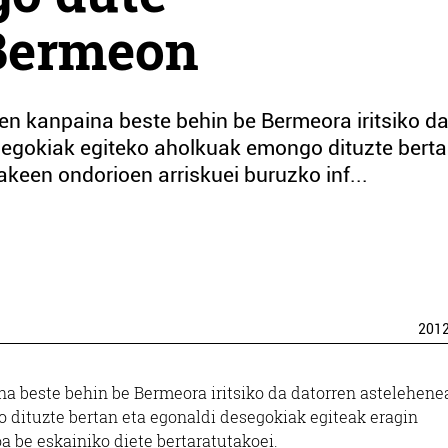
Bermeon
en kanpaina beste behin be Bermeora iritsiko d
 egokiak egiteko aholkuak emongo dituzte berta
akeen ondorioen arriskuei buruzko inf...
201
a beste behin be Bermeora iritsiko da datorren astelehene
 dituzte bertan eta egonaldi desegokiak egiteak eragin
a be eskainiko diete bertaratutakoei.