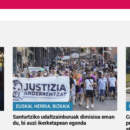
EUSKAL HERRIA, BIZKAIA
Santurtziko udaltzainburuak dimisioa eman
C
du, bi auzi ikerketapean egonda
p
a