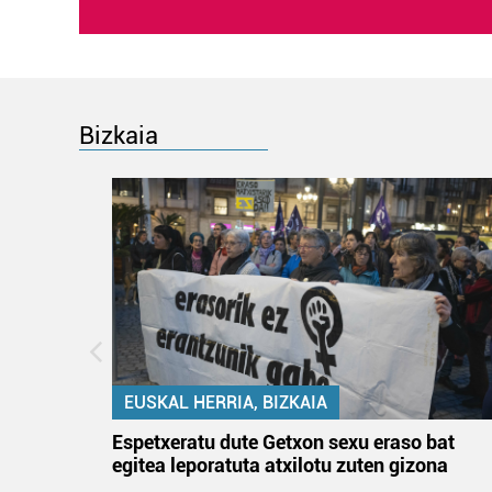
Bizkaia
EUSKAL HERRIA, BIZKAIA
atzez»
Espetxeratu dute Getxon sexu eraso bat
egitea leporatuta atxilotu zuten gizona