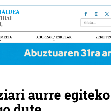
IMEDIA
AGURRAK / ESKELAK
ZERBITZ
iari aurre egiteko
go dute