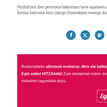
Hurbiltzen den pertsona bakoitzari bere azalaren
krema faktorea zein izango litzatekeen esango dio
Busturialdeko
albisteak euskaraz, libre eta kalita
Egin zaitez HITZAkide!
Zure ekarpenari esker, eu
indartzen lagunduko duzu.
Eg