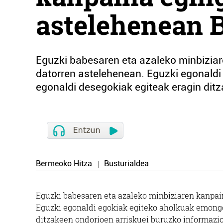
astelehenean 
Eguzki babesaren eta azaleko minbiziar
datorren astelehenean. Eguzki egonaldi
egonaldi desegokiak egiteak eragin ditz
Bermeoko Hitza
Busturialdea
Eguzki babesaren eta azaleko minbiziaren kanpain
Eguzki egonaldi egokiak egiteko aholkuak emongo
ditzakeen ondorioen arriskuei buruzko informazio