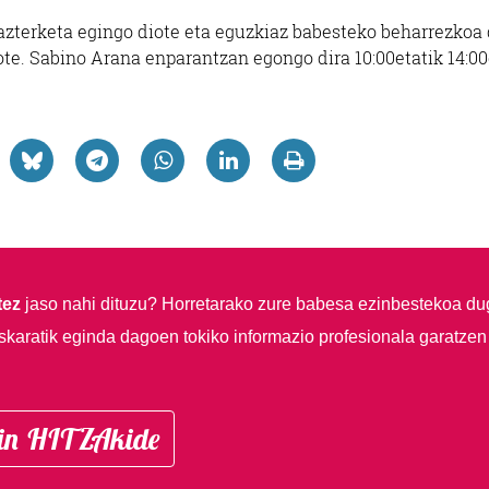
 azterketa egingo diote eta eguzkiaz babesteko beharrezkoa
te. Sabino Arana enparantzan egongo dira 10:00etatik 14:00
tez
jaso nahi dituzu?
Horretarako zure babesa ezinbestekoa du
skaratik eginda dagoen tokiko informazio profesionala garatzen
in HITZAkide