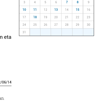
3
4
5
6
7
8
9
10
11
12
13
14
15
16
17
18
19
20
21
22
23
24
25
26
27
28
29
30
a
31
1
2
3
4
5
6
n eta
2
/
06
/
14
an.