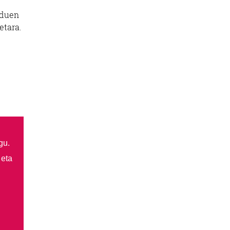
 duen
etara.
gu.
 eta