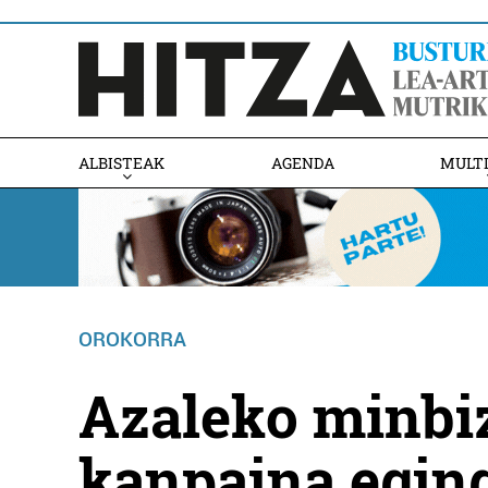
ALBISTEAK
AGENDA
MULT
OROKORRA
Azaleko minbiz
kanpaina egin