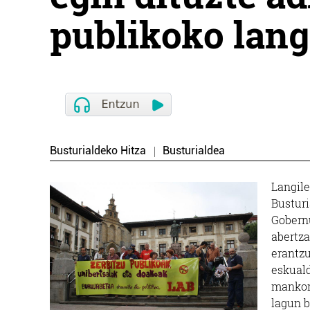
publikoko lang
Busturialdeko Hitza
Busturialdea
Langile
Busturi
Gobernu
abertza
erantzu
eskuald
mankom
lagun b