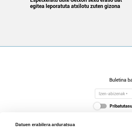
egitea leporatuta atxilotu zuten gizona
Buletina ba
Pribatutasu
Datuen erabilera arduratsua