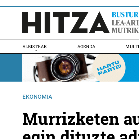
ALBISTEAK
AGENDA
MULT
EKONOMIA
Murrizketen a
egin dituzte a