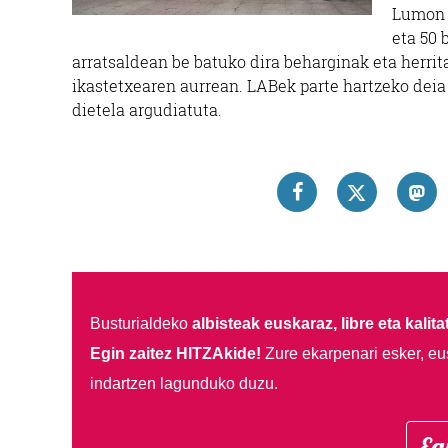
Lumon e
eta 50 
arratsaldean be batuko dira beharginak eta herrit
ikastetxearen aurrean. LABek parte hartzeko deia e
dietela argudiatuta.
Busturialdeko
albisteak euskaraz, libre eta kalita
Egin zaitez HITZAkide!
Zure ekarpenari esker, eu
indartzen lagunduko duzu.
Eg