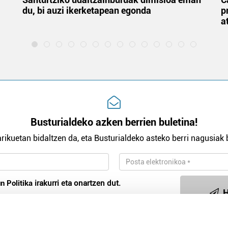
du, bi auzi ikerketapean egonda
p
a
Busturialdeko azken berrien buletina!
rikuetan bidaltzen da, eta Busturialdeko asteko berri nagusiak b
n Politika
irakurri eta onartzen dut.
H