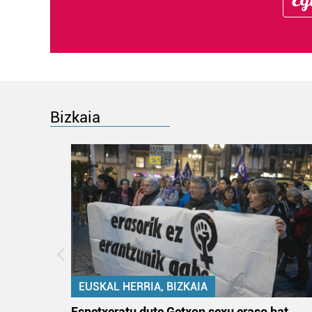
Bizkaia
EUSKAL HERRIA, BIZKAIA
atzez»
Espetxeratu dute Getxon sexu eraso bat