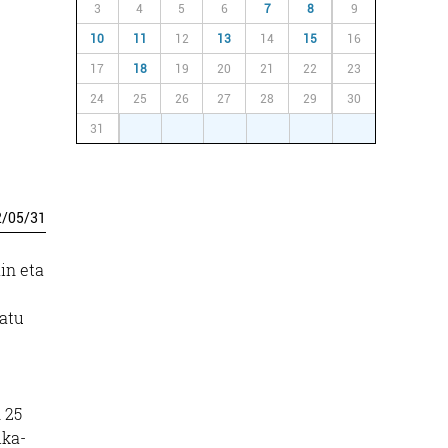
3
4
5
6
7
8
9
10
11
12
13
14
15
16
17
18
19
20
21
22
23
24
25
26
27
28
29
30
31
1
2
3
4
5
6
2
/
05
/
31
in eta
katu
 25
ika-