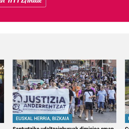
EUSKAL HERRIA, BIZKAIA
Santurtziko udaltzainburuak dimisioa eman
C