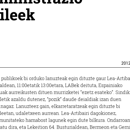
ileek
201
 publikoek bi orduko lanuzteak egin dituzte gaur Lea-Artiba
aldean, 11:00etatik 13:00etara, LABek deituta, Espainiako
ak aurreikusten dituen murrizketei “ezetz esateko”. Sindi
letik azaldu dutenez, “pozik” daude deialdiak izan duen
nagaz. Lanuzteez gain, elkarretaratzeak egin dituzte bi
eetan, udaletxeen aurrean. Lea-Artibairi dagokionez,
unitateko hamabost lagunek egin dute bilkura. Ondarroan
atu dira, eta Lekeition 64. Busturialdean, Bermeon eta Gern