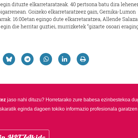
gin dituzte elkarretaratzeak. 40 pertsona batu dira lehene
bigarrenean. Goizeko elkarretaratzeez gain, Gernika-Lumon
arrak. 16:00etan egingo dute elkarretaratzea, Allende Salaza
gin die herritar guztiei, murrizketek “gizarte osoari eragin
tez
jaso nahi dituzu?
Horretarako zure babesa ezinbestekoa du
skaratik eginda dagoen tokiko informazio profesionala garatzen
in HITZAkide