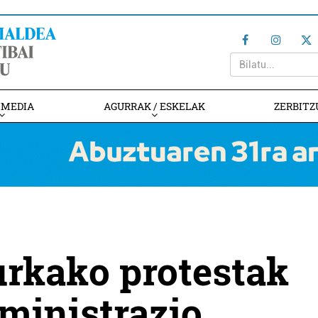
IMEDIA
AGURRAK / ESKELAK
ZERBITZ
urkako protestak
dministrazio