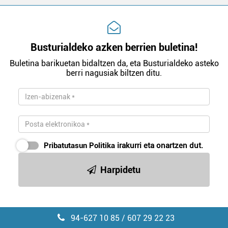
Busturialdeko azken berrien buletina!
Buletina barikuetan bidaltzen da, eta Busturialdeko asteko
berri nagusiak biltzen ditu.
Pribatutasun Politika
irakurri eta onartzen dut.
Harpidetu
94-627 10 85 / 607 29 22 23