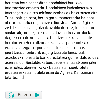
horietan bota behar diren hondakinei buruzko
informazioa emoten da. Hondakinen kudeaketarako
interesgarriak diren telefono zenbakiak be errazten dira.
Triptikoak, gainera, herria garbi mantentzeko hainbat
aholku eta eskaera jasotzen ditu. Juan Carlos Agirre
zerbitzuetako zinegotziak azaldu duenez, triptikoetan
sastarrak, ordutegia errespetatuz, poltsa zarratuetan
dagozkien edukiontzietara botatzeko eskatzen diote
herritarrei. «Herri altzariak zaintzea, paperontziak
erabiltzea, zigarro-puntak eta txiklerik lurrera ez
jaurtitzea, alfonbrarik ez jalgitzea eta landareak
auzokoak molestatu barik ureztatzea gomendatuko da»,
adierazi du. Bestalde, katuei, usoei eta itsastxoriei jaten
ez emotea, abereen kakak batzea eta hauek lotuta
eroatea eskatzen dutela esan du Agirrek. Kanpainaren
bitartez, [...]