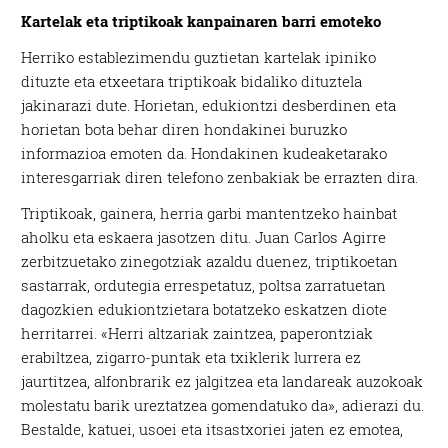
Kartelak eta triptikoak kanpainaren barri emoteko
Herriko establezimendu guztietan kartelak ipiniko
dituzte eta etxeetara triptikoak bidaliko dituztela
jakinarazi dute. Horietan, edukiontzi desberdinen eta
horietan bota behar diren hondakinei buruzko
informazioa emoten da. Hondakinen kudeaketarako
interesgarriak diren telefono zenbakiak be errazten dira.
Triptikoak, gainera, herria garbi mantentzeko hainbat
aholku eta eskaera jasotzen ditu. Juan Carlos Agirre
zerbitzuetako zinegotziak azaldu duenez, triptikoetan
sastarrak, ordutegia errespetatuz, poltsa zarratuetan
dagozkien edukiontzietara botatzeko eskatzen diote
herritarrei. «Herri altzariak zaintzea, paperontziak
erabiltzea, zigarro-puntak eta txiklerik lurrera ez
jaurtitzea, alfonbrarik ez jalgitzea eta landareak auzokoak
molestatu barik ureztatzea gomendatuko da», adierazi du.
Bestalde, katuei, usoei eta itsastxoriei jaten ez emotea,