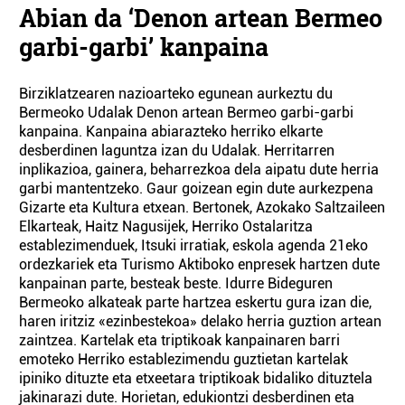
Abian da ‘Denon artean Bermeo
garbi-garbi’ kanpaina
Birziklatzearen nazioarteko egunean aurkeztu du
Bermeoko Udalak Denon artean Bermeo garbi-garbi
kanpaina. Kanpaina abiarazteko herriko elkarte
desberdinen laguntza izan du Udalak. Herritarren
inplikazioa, gainera, beharrezkoa dela aipatu dute herria
garbi mantentzeko. Gaur goizean egin dute aurkezpena
Gizarte eta Kultura etxean. Bertonek, Azokako Saltzaileen
Elkarteak, Haitz Nagusijek, Herriko Ostalaritza
establezimenduek, Itsuki irratiak, eskola agenda 21eko
ordezkariek eta Turismo Aktiboko enpresek hartzen dute
kanpainan parte, besteak beste. Idurre Bideguren
Bermeoko alkateak parte hartzea eskertu gura izan die,
haren iritziz «ezinbestekoa» delako herria guztion artean
zaintzea. Kartelak eta triptikoak kanpainaren barri
emoteko Herriko establezimendu guztietan kartelak
ipiniko dituzte eta etxeetara triptikoak bidaliko dituztela
jakinarazi dute. Horietan, edukiontzi desberdinen eta