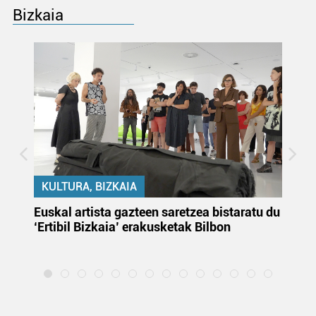
Bizkaia
KULTURA, BIZKAIA
Euskal artista gazteen saretzea bistaratu du
On
‘Ertibil Bizkaia’ erakusketak Bilbon
ja
ha