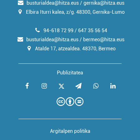
busturialdea@hitza.eus / gernika@hitza.eus
Elbira Iturri kalea, z/g. 48300, Gernika-Lumo
94-618 72 99 / 647 35 56 54
busturialdea@hitza.eus / bermeo@hitza.eus
Atalde 17, atzealdea. 48370, Bermeo
Publizitatea
Argitalpen politika