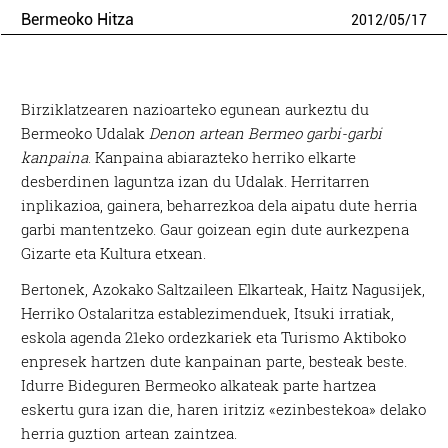
Bermeoko Hitza
2012
/
05
/
17
Birziklatzearen nazioarteko egunean aurkeztu du
Bermeoko Udalak
Denon artean Bermeo garbi-garbi
kanpaina
. Kanpaina abiarazteko herriko elkarte
desberdinen laguntza izan du Udalak. Herritarren
inplikazioa, gainera, beharrezkoa dela aipatu dute herria
garbi mantentzeko. Gaur goizean egin dute aurkezpena
Gizarte eta Kultura etxean.
Bertonek, Azokako Saltzaileen Elkarteak, Haitz Nagusijek,
Herriko Ostalaritza establezimenduek, Itsuki irratiak,
eskola agenda 21eko ordezkariek eta Turismo Aktiboko
enpresek hartzen dute kanpainan parte, besteak beste.
Idurre Bideguren Bermeoko alkateak parte hartzea
eskertu gura izan die, haren iritziz «ezinbestekoa» delako
herria guztion artean zaintzea.