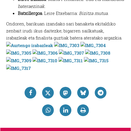
bateraezinak.
Batxillergoa
. Leire Etxebarria:
Bizitza mutua.
Ondoren, barikuan izandako sari banaketa ekitaldiko
zenbait irudi ikus daitezke; bigarren sailkatuak,
irabazleak eta finalista guztiak batera ateratako argazkia.