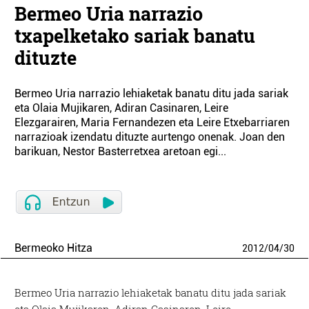
Bermeo Uria narrazio
txapelketako sariak banatu
dituzte
Bermeo Uria narrazio lehiaketak banatu ditu jada sariak
eta Olaia Mujikaren, Adiran Casinaren, Leire
Elezgarairen, Maria Fernandezen eta Leire Etxebarriaren
narrazioak izendatu dituzte aurtengo onenak. Joan den
barikuan, Nestor Basterretxea aretoan egi...
Bermeoko Hitza
2012
/
04
/
30
Bermeo Uria narrazio lehiaketak banatu ditu jada sariak