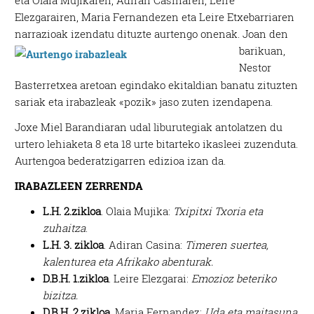
eta Olaia Mujikaren, Adiran Casinaren, Leire
Elezgarairen, Maria Fernandezen eta Leire Etxebarriaren
narrazioak izendatu dituzte aurtengo onenak.
Joan den
barikuan,
Nestor
Basterretxea aretoan egindako ekitaldian banatu zituzten
sariak eta irabazleak «pozik» jaso zuten izendapena.
Joxe Miel Barandiaran udal liburutegiak antolatzen du
urtero lehiaketa 8 eta 18 urte bitarteko ikasleei zuzenduta.
Aurtengoa bederatzigarren edizioa izan da.
IRABAZLEEN ZERRENDA
L.H. 2.zikloa
. Olaia Mujika:
Txipitxi Txoria eta
zuhaitza
.
L.H. 3. zikloa
. Adiran Casina:
Timeren suertea,
kalenturea eta Afrikako abenturak.
D.B.H. 1.zikloa
. Leire Elezgarai:
Emozioz beteriko
bizitza.
D.B.H. 2.zikloa
. Maria Fernandez:
Uda eta maitasuna