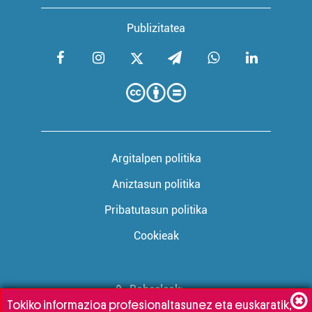
Publizitatea
Argitalpen politika
Aniztasun politika
Pribatutasun politika
Cookieak
Babesleak:
Tokiko informazioa profesionaltasunez eta euskaratik,