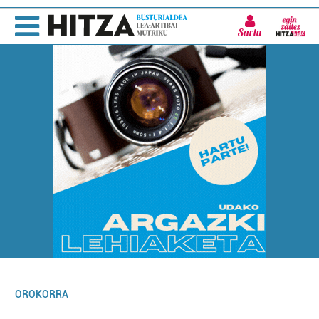
Sartu
OROKORRA