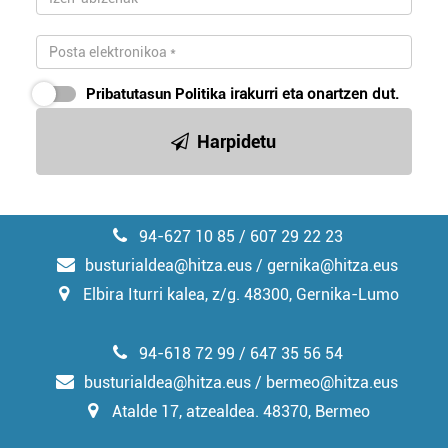
Pribatutasun Politika
irakurri eta onartzen dut.
Harpidetu
94-627 10 85 / 607 29 22 23
busturialdea@hitza.eus / gernika@hitza.eus
Elbira Iturri kalea, z/g. 48300, Gernika-Lumo
94-618 72 99 / 647 35 56 54
busturialdea@hitza.eus / bermeo@hitza.eus
Atalde 17, atzealdea. 48370, Bermeo