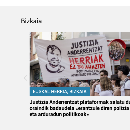
Bizkaia
EUSKAL HERRIA, BIZKAIA
tik
Justizia Anderrentzat plataformak salatu d
 gizon
oraindik badaudela «erantzule diren polizia
eta arduradun politikoak»