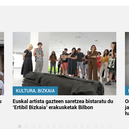
KULTURA, BIZKAIA
u
Euskal artista gazteen saretzea bistaratu du
O
‘Ertibil Bizkaia’ erakusketak Bilbon
j
h