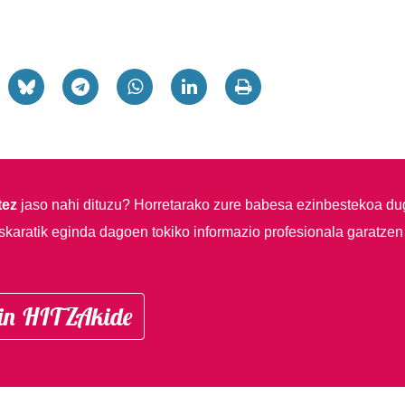
tez
jaso nahi dituzu?
Horretarako zure babesa ezinbestekoa du
skaratik eginda dagoen tokiko informazio profesionala garatzen
in HITZAkide