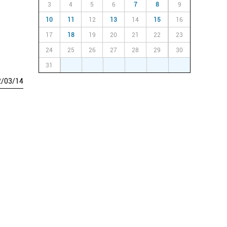
3
4
5
6
7
8
9
10
11
12
13
14
15
16
17
18
19
20
21
22
23
24
25
26
27
28
29
30
31
1
2
3
4
5
6
2
/
03
/
14