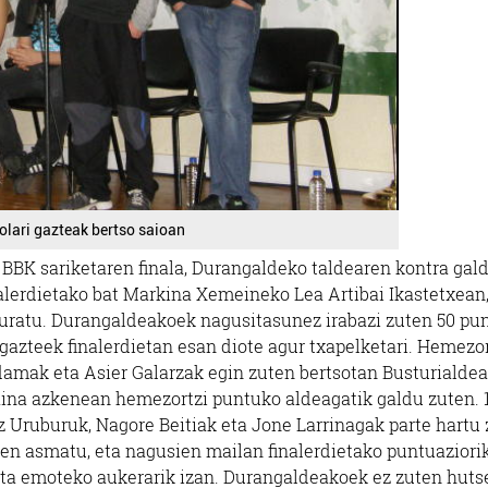
olari gazteak bertso saioan
 BBK sariketaren finala, Durangaldeko taldearen kontra gal
inalerdietako bat Markina Xemeineko Lea Artibai Ikastetxean
eskuratu. Durangaldeakoek nagusitasunez irabazi zuten 50 pu
i gazteek finalerdietan esan diote agur txapelketari. Hemezor
damak eta Asier Galarzak egin zuten bertsotan Busturialde
aina azkenean hemezortzi puntuko aldeagatik galdu zuten. 
tz Uruburuk, Nagore Beitiak eta Jone Larrinagak parte hartu
ten asmatu, eta nagusien mailan finalerdietako puntuaziori
elta emoteko aukerarik izan. Durangaldeakoek ez zuten huts