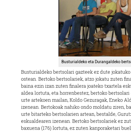
Busturialdeko eta Durangaldeko berts
Busturialdeko bertsolari gazteek ez dute jokatuko
ostean. Bertoko bertsolariek, atzo jokatu zuten f
baina ezin izan zuten finalera joateko txartela 
aldea lortuta, eta horrenbestez, bertoko bertsolar
urte artekoen mailan, Koldo Gezuragak, Eneko Al
izenean. Bertokoak nahiko ondo moldatu ziren, b
urte bitarteko bertsolarien artean, bestalde, Guru
eskualdearen izenean. Bertoko bertsolariek ez zu
baxuena (176) lortuta, ez zuten kanporaketari bu