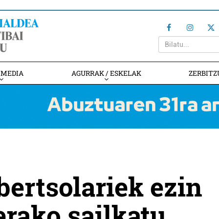
IMEDIA
AGURRAK / ESKELAK
ZERBITZ
bertsolariek ezin
erako sailkatu