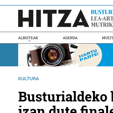
ALBISTEAK
AGENDA
MULT
KULTURA
Busturialdeko 
izan dute final