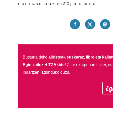
eta erraz sailkatu ziren 210 puntu lortuta.
Busturialdeko
albisteak euskaraz, libre eta kalita
Egin zaitez HITZAkide!
Zure ekarpenari esker, eu
indartzen lagunduko duzu.
Eg