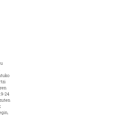
du
,
ntuko
tzi
aren
19-24
 zuten
k
egin,