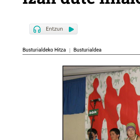
Busturialdeko Hitza
Busturialdea