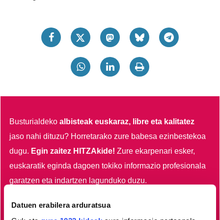
Busturialdeko
albisteak euskaraz, libre eta kalitatez
jaso nahi dituzu?
Horretarako zure babesa ezinbestekoa
dugu.
Egin zaitez HITZAkide!
Zure ekarpenari esker,
euskaratik eginda dagoen tokiko informazio profesionala
garatzen eta indartzen lagunduko duzu.
Datuen erabilera arduratsua
Egin HITZAkide