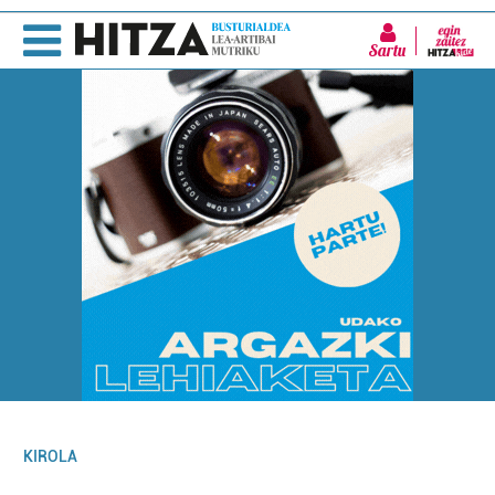
Sartu
KIROLA