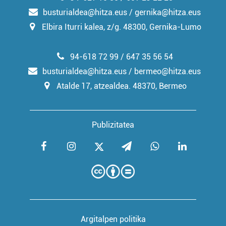
busturialdea@hitza.eus / gernika@hitza.eus
Elbira Iturri kalea, z/g. 48300, Gernika-Lumo
94-618 72 99 / 647 35 56 54
busturialdea@hitza.eus / bermeo@hitza.eus
Atalde 17, atzealdea. 48370, Bermeo
Publizitatea
Argitalpen politika