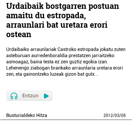
Urdaibaik bostgarren postuan
amaitu du estropada,
arraunlari bat uretara erori
ostean
Urdaibaiko arraunlariak Castroko estropada jokatu zuten
asteburuan aurredenboraldia prestatzen jarraitzeko
asmoagaz, baina testa ez zen guztiz egokia izan.
Lehenengo ziabogan brankako arraunlaria uretara erori
zen, eta gainontzeko luzeak gizon bat gutx...
Busturialdeko Hitza
2012
/
03
/
05