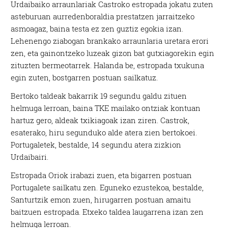
Urdaibaiko arraunlariak Castroko estropada jokatu zuten
asteburuan aurredenboraldia prestatzen jarraitzeko
asmoagaz, baina testa ez zen guztiz egokia izan.
Lehenengo ziabogan brankako arraunlaria uretara erori
zen, eta gainontzeko luzeak gizon bat gutxiagorekin egin
zituzten bermeotarrek. Halanda be, estropada txukuna
egin zuten, bostgarren postuan sailkatuz.
Bertoko taldeak bakarrik 19 segundu galdu zituen
helmuga lerroan, baina TKE mailako ontziak kontuan
hartuz gero, aldeak txikiagoak izan ziren. Castrok,
esaterako, hiru segunduko alde atera zien bertokoei.
Portugaletek, bestalde, 14 segundu atera zizkion
Urdaibairi.
Estropada Oriok irabazi zuen, eta bigarren postuan
Portugalete sailkatu zen. Eguneko ezustekoa, bestalde,
Santurtzik emon zuen, hirugarren postuan amaitu
baitzuen estropada. Etxeko taldea laugarrena izan zen
helmuga lerroan.