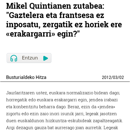
Mikel Quintianen zutabea:
"Gaztelera eta frantsesa ez
inposatu, zergatik ez horiek ere
«erakargarri» egin?"
Busturialdeko Hitza
2012
/
03
/
02
Jaurlaritzaren ustez, euskara normalizazio bidean dago;
horregatik edo euskara erakargarri egin, jendea irabazi
eta konbentzitu beharra dago. Beraz, ezin da «jendea»
zigortu edo ezin zaio inori isunik jarri, legeak jasotzen
duen euskaldunon hizkuntza-eskubideak zapaltzeagatik.
Argi dezagun gauza bat aurrerago joan aurretik. Legeak