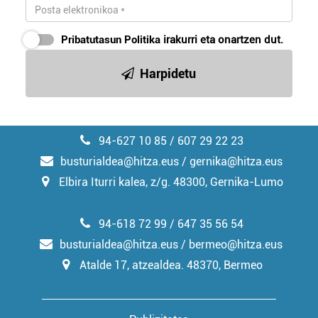
erabiltzeko baimen esplizitua ematen diguzu.
Gehiago
irakurri
Pribatutasun Politika
irakurri eta onartzen dut.
Harpidetu
94-627 10 85 / 607 29 22 23
busturialdea@hitza.eus / gernika@hitza.eus
Elbira Iturri kalea, z/g. 48300, Gernika-Lumo
94-618 72 99 / 647 35 56 54
busturialdea@hitza.eus / bermeo@hitza.eus
Atalde 17, atzealdea. 48370, Bermeo