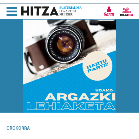
Sartu
OROKORRA