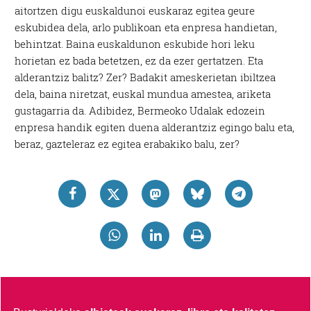
aitortzen digu euskaldunoi euskaraz egitea geure
eskubidea dela, arlo publikoan eta enpresa handietan,
behintzat. Baina euskaldunon eskubide hori leku
horietan ez bada betetzen, ez da ezer gertatzen. Eta
alderantziz balitz? Zer? Badakit ameskerietan ibiltzea
dela, baina niretzat, euskal mundua amestea, ariketa
gustagarria da. Adibidez, Bermeoko Udalak edozein
enpresa handik egiten duena alderantziz egingo balu eta,
beraz, gazteleraz ez egitea erabakiko balu, zer?