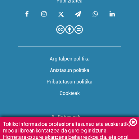
Publizitatea
Argitalpen politika
Aniztasun politika
Pribatutasun politika
Cookieak
Babesleak:
Tokiko informazioa profesionaltasunez eta euskaratik,
modu librean kontatzea da gure eginkizuna.
Horretarako zure ekarpena beharrezkoa da, eta ongi