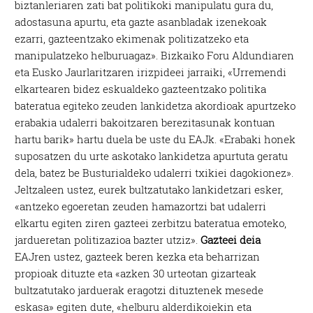
biztanleriaren zati bat politikoki manipulatu gura du,
adostasuna apurtu, eta gazte asanbladak izenekoak
ezarri, gazteentzako ekimenak politizatzeko eta
manipulatzeko helburuagaz». Bizkaiko Foru Aldundiaren
eta Eusko Jaurlaritzaren irizpideei jarraiki, «Urremendi
elkartearen bidez eskualdeko gazteentzako politika
bateratua egiteko zeuden lankidetza akordioak apurtzeko
erabakia udalerri bakoitzaren berezitasunak kontuan
hartu barik» hartu duela be uste du EAJk. «Erabaki honek
suposatzen du urte askotako lankidetza apurtuta geratu
dela, batez be Busturialdeko udalerri txikiei dagokionez».
Jeltzaleen ustez, eurek bultzatutako lankidetzari esker,
«antzeko egoeretan zeuden hamazortzi bat udalerri
elkartu egiten ziren gazteei zerbitzu bateratua emoteko,
jardueretan politizazioa bazter utziz».
Gazteei deia
EAJren ustez, gazteek beren kezka eta beharrizan
propioak dituzte eta «azken 30 urteotan gizarteak
bultzatutako jarduerak eragotzi dituztenek mesede
eskasa» egiten dute, «helburu alderdikoiekin eta