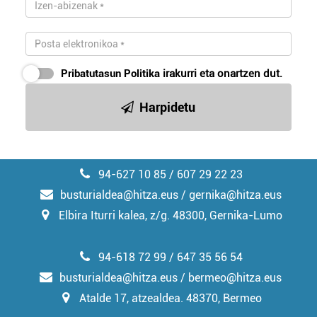
Pribatutasun Politika
irakurri eta onartzen dut.
Harpidetu
94-627 10 85 / 607 29 22 23
busturialdea@hitza.eus / gernika@hitza.eus
Elbira Iturri kalea, z/g. 48300, Gernika-Lumo
94-618 72 99 / 647 35 56 54
busturialdea@hitza.eus / bermeo@hitza.eus
Atalde 17, atzealdea. 48370, Bermeo