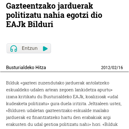
Gazteentzako jarduerak
politizatu nahia egotzi dio
EAJk Bilduri
Busturialdeko Hitza
2012
/
02
/
16
Bilduk «gazteei zuzendutako jarduerak antolatzeko
eskualdeko udalen artean zegoen lankidetza apurtu»
izana kritikatu du Busturialdeko EAJk, koalizioak «udal
kudeaketa politizatu» gura duela iritzita. Jeltzaleen ustez,
«Bilduren udaletan gazteentzako eskualde mailako
jarduerak ez finantzatzeko hartu den erabakiak argi
erakusten du udal gestioa politizatu nahi» hori. «Bilduk