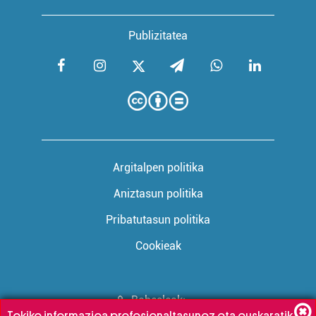
Publizitatea
Argitalpen politika
Aniztasun politika
Pribatutasun politika
Cookieak
Babesleak:
Tokiko informazioa profesionaltasunez eta euskaratik,