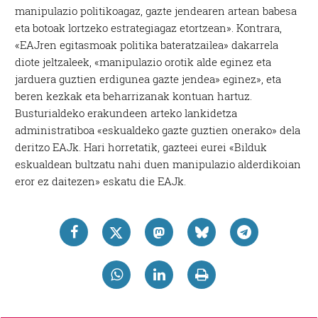
manipulazio politikoagaz, gazte jendearen artean babesa
eta botoak lortzeko estrategiagaz etortzean». Kontrara,
«EAJren egitasmoak politika bateratzailea» dakarrela
diote jeltzaleek, «manipulazio orotik alde eginez eta
jarduera guztien erdigunea gazte jendea» eginez», eta
beren kezkak eta beharrizanak kontuan hartuz.
Busturialdeko erakundeen arteko lankidetza
administratiboa «eskualdeko gazte guztien onerako» dela
deritzo EAJk. Hari horretatik, gazteei eurei «Bilduk
eskualdean bultzatu nahi duen manipulazio alderdikoian
eror ez daitezen» eskatu die EAJk.