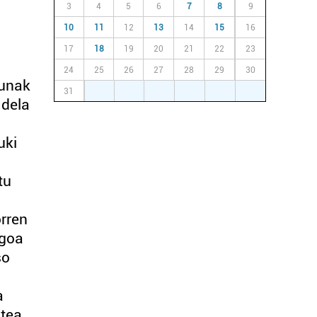
3
4
5
6
7
8
9
10
11
12
13
14
15
16
17
18
19
20
21
22
23
24
25
26
27
28
29
30
sunak
31
1
2
3
4
5
6
 dela
uki
tu
orren
agoa
so
a
tea,