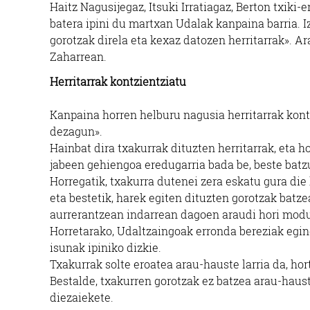
Haitz Nagusijegaz, Itsuki Irratiagaz, Berton txiki
batera ipini du martxan Udalak kanpaina barria. I
gorotzak direla eta kexaz datozen herritarrak». Ar
Zaharrean.
Herritarrak kontzientziatu
Kanpaina horren helburu nagusia herritarrak kontz
dezagun».
Hainbat dira txakurrak dituzten herritarrak, eta 
jabeen gehiengoa eredugarria bada be, beste batz
Horregatik, txakurra dutenei zera eskatu gura die 
eta bestetik, harek egiten dituzten gorotzak batze
aurrerantzean indarrean dagoen araudi hori modu
Horretarako, Udaltzaingoak erronda bereziak eging
isunak ipiniko dizkie.
Txakurrak solte eroatea arau-hauste larria da, hort
Bestalde, txakurren gorotzak ez batzea arau-hauste
diezaiekete.