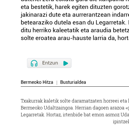
eta bestetik, harek egiten dituzten gor
jakinarazi dute eta aurrerantzean inda
betearaziko dutela esan du Legarretak.
ditu herriko kaleetatik eta araudia betet
solte eroatea arau-hauste larria da, horta
Bermeoko Hitza
Busturialdea
Txakurrak kaletik solte daramatzaten horreei eta 
Bermeoko Udaltzaingoa. Herrian dagoen arazoa «g
Legarretak. Hortaz, irtenbide bat emon asmoz Uda
ipintze