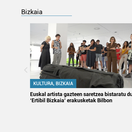
Bizkaia
KULTURA, BIZKAIA
na
Euskal artista gazteen saretzea bistaratu d
‘Ertibil Bizkaia’ erakusketak Bilbon