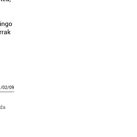
gingo
rrak
1
/
02
/
09
 da