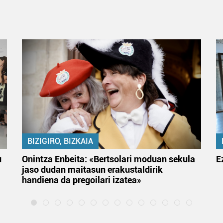
BIZIGIRO, BIZKAIA
u
Onintza Enbeita: «Bertsolari moduan sekula
E
jaso dudan maitasun erakustaldirik
handiena da pregoilari izatea»