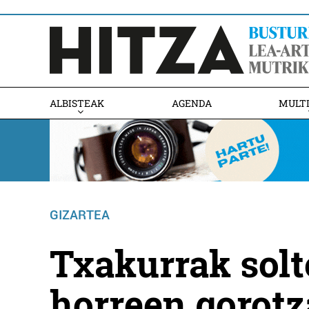
ALBISTEAK
AGENDA
MULT
GIZARTEA
Txakurrak solt
horreen gorotz