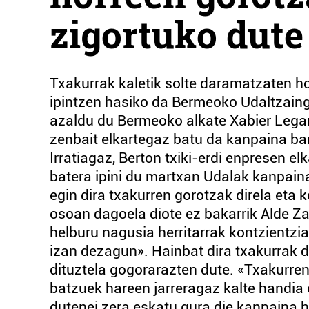
zigortuko dute
Txakurrak kaletik solte daramatzaten ho
ipintzen hasiko da Bermeoko Udaltzaing
azaldu du Bermeoko alkate Xabier Legar
zenbait elkartegaz batu da kanpaina bar
Irratiagaz, Berton txiki-erdi enpresen e
batera ipini du martxan Udalak kanpaina
egin dira txakurren gorotzak direla eta k
osoan dagoela diote ez bakarrik Alde Za
helburu nagusia herritarrak kontzientzi
izan dezagun». Hainbat dira txakurrak d
dituztela gogorarazten dute. «Txakurre
batzuek hareen jarreragaz kalte handia 
dutenei zera eskatu gura die kanpaina hor