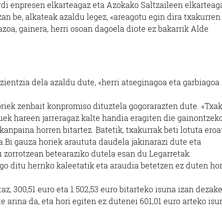
-erdi enpresen elkarteagaz eta Azokako Saltzaileen elkarteag
zan be, alkateak azaldu legez, «areagotu egin dira txakurren
azoa, gainera, herri osoan dagoela diote ez bakarrik Alde
ientzia dela azaldu dute, «herri atseginagoa eta garbiagoa
horiek zenbait konpromiso dituztela gogorarazten dute. «Txa
uek hareen jarreragaz kalte handia eragiten die gainontzeko
kanpaina horren bitartez. Batetik, txakurrak beti lotuta eroa
a.Bi gauza horiek araututa daudela jakinarazi dute eta
 zorrotzean betearaziko dutela esan du Legarretak.
o ditu herriko kaleetatik eta araudia betetzen ez duten hor
az, 300,51 euro eta 1.502,53 euro bitarteko isuna izan dezake
 arina da, eta hori egiten ez dutenei 601,01 euro arteko isun