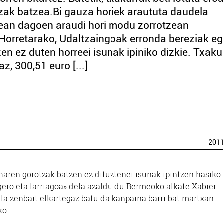
otzak batzea.Bi gauza horiek araututa daudela
rrean dagoen araudi hori modu zorrotzean
 Horretarako, Udaltzaingoak erronda bereziak e
zen ez duten horreei isunak ipiniko dizkie. Txaku
z, 300,51 euro [...]
201
haren gorotzak batzen ez dituztenei isunak ipintzen hasiko
ero eta larriagoa» dela azaldu du Bermeoko alkate Xabier
la zenbait elkartegaz batu da kanpaina barri bat martxan
ko.