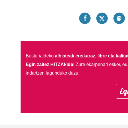
Busturialdeko
albisteak euskaraz, libre eta kalita
Egin zaitez HITZAkide!
Zure ekarpenari esker, eu
indartzen lagunduko duzu.
Eg