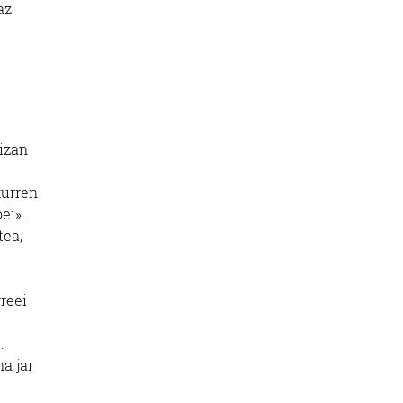
az
 izan
kurren
ei».
tea,
reei
.
a jar