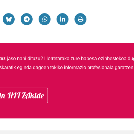
tez
jaso nahi dituzu?
Horretarako zure babesa ezinbestekoa du
skaratik eginda dagoen tokiko informazio profesionala garatzen
in HITZAkide