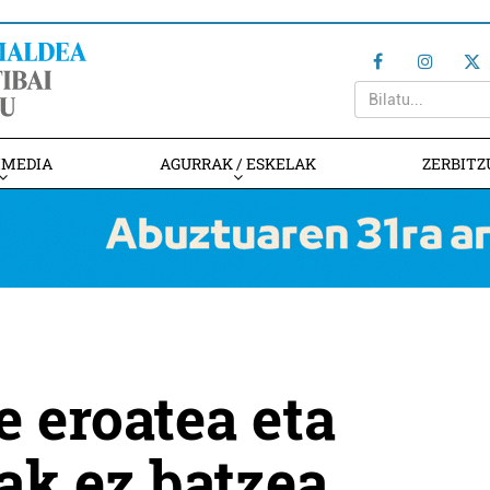
IMEDIA
AGURRAK / ESKELAK
ZERBITZ
e eroatea eta
ak ez batzea