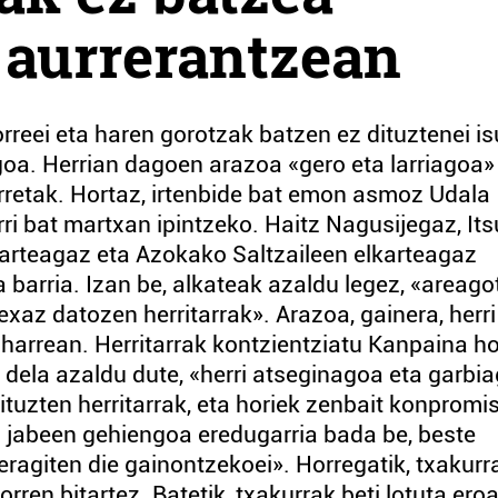
 aurrerantzean
rreei eta haren gorotzak batzen ez dituztenei i
oa. Herrian dagoen arazoa «gero eta larriagoa»
retak. Hortaz, irtenbide bat emon asmoz Udala
ri bat martxan ipintzeko. Haitz Nagusijegaz, Its
lkarteagaz eta Azokako Saltzaileen elkarteagaz
 barria. Izan be, alkateak azaldu legez, «areago
exaz datozen herritarrak». Arazoa, gainera, herri
harrean. Herritarrak kontzientziatu Kanpaina h
a dela azaldu dute, «herri atseginagoa eta garbi
ituzten herritarrak, eta horiek zenbait konpromi
n jabeen gehiengoa eredugarria bada be, beste
eragiten die gainontzekoei». Horregatik, txakurr
ren bitartez. Batetik, txakurrak beti lotuta eroa