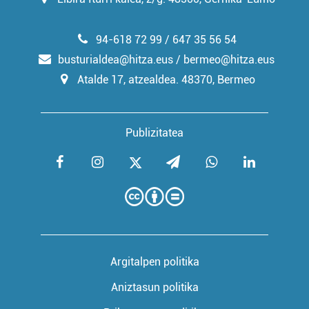
Webgune honek cookie propioak eta hirugarrenen cookie-
fitxategiak erabiltzen ditu. Zure esperientzia eta
94-618 72 99 / 647 35 56 54
zerbitzuak hobetzeko asmoz, cookie teknologiaz
busturialdea@hitza.eus / bermeo@hitza.eus
baliatzen gara. Ohar hau onartuz gero, teknologia hori
Atalde 17, atzealdea. 48370, Bermeo
erabiltzeko baimen esplizitua ematen diguzu.
Gehiago
irakurri
Publizitatea
Argitalpen politika
Aniztasun politika