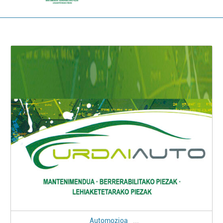
...
Automozioa