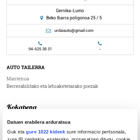
Gernika-Lumo
Beko Ibarra poligonoa 25 / 5
urdaiauto@gmail.com
-
94-625 38 31
AUTO TAILERRA
Mantenua
Berrerabilitako eta lehiaketetarako piezak
Kokapena
Datuen erabilera arduratsua
Guk eta
gure 1022 kideek
sure informacio pertsonala,
zure IP zenbakia, esaterako, prozesatzen ditugu, cookie