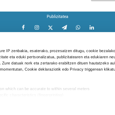
Publizitatea
ure IP zenbakia, esaterako, prozesatzen ditugu, cookie bezalako
itate eta eduki pertsonalizatua, publizitatearen eta edukiaren ne
Aniztasun politika
Pribatutasun poli
. Zure datuak nork eta zertarako erabiltzen dituen hautatzeko a
omentutan, Cookie deklaraziotik edo Privacy triggerean klikat
Babesleak:
ion which can be accurate to within several meters
cific characteristics (fingerprinting)
d and set your preferences in the
details section
.
aratik, modu librean kontatzea da gure eginkizuna. Horret
intzoena da HITZAkide egitea.
n ditugu, zure IP zenbakia, besteak beste, teknologia erabiliz,