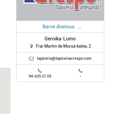
Barne diseinua
...
Gernika-Lumo
Frai Martin de Murua kalea, 2.
tapiceria@tapiceriacrespo.com
-
94-625 21 03