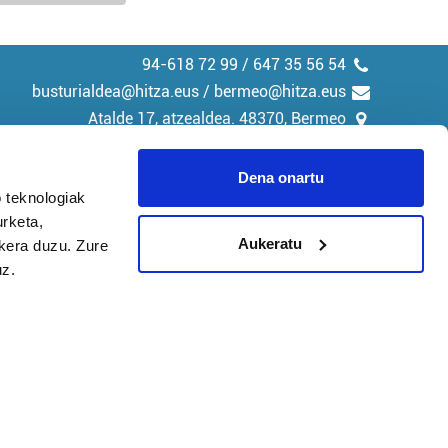
94-618 72 99 / 647 35 56 54
busturialdea@hitza.eus / bermeo@hitza.eus
Atalde 17, atzealdea. 48370, Bermeo
Dena onartu
 teknologiak
urketa,
tika
Cookieak
Aukeratu
ukera duzu. Zure
uz.
arako zure ekarpena
 cookieak