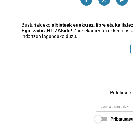
Busturialdeko
albisteak euskaraz, libre eta kalitate
Egin zaitez HITZAkide!
Zure ekarpenari esker, eusk
indartzen lagunduko duzu.
Buletina ba
Pribatutasu