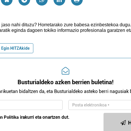
z
jaso nahi dituzu?
Horretarako zure babesa ezinbestekoa dugu
aratik eginda dagoen tokiko informazio profesionala garatzen et
Egin HITZAkide
Busturialdeko azken berrien buletina!
rikuetan bidaltzen da, eta Busturialdeko asteko berri nagusiak b
n Politika
irakurri eta onartzen dut.
H