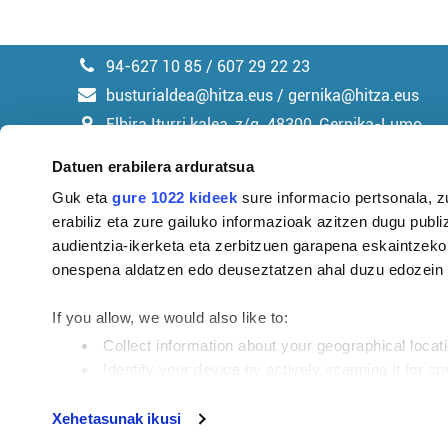
94-627 10 85 / 607 29 22 23
busturialdea@hitza.eus / gernika@hitza.eus
Elbira Iturri kalea, z/g. 48300, Gernika-Lumo
Datuen erabilera arduratsua
Guk eta
gure 1022 kideek
sure informacio pertsonala, z
erabiliz eta zure gailuko informazioak azitzen dugu publiz
Argitalpen politika
audientzia-ikerketa eta zerbitzuen garapena eskaintzeko
onespena aldatzen edo deuseztatzen ahal duzu edozein m
If you allow, we would also like to:
Collect information about your geographical locat
Identify your device by actively scanning it for spe
Find out more about how your personal data is processe
Tokiko informazioa profesionaltasunez eta eusk
Xehetasunak ikusi
beharrezkoa da, eta ongi maitatzeko modurik z
Guk eta gure bazkideek zure datu pertsonalak prozesatze