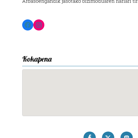
Arbasoengandik jasotako bizimoduaren hariari tirak
Facebook
Instagram
Kokapena