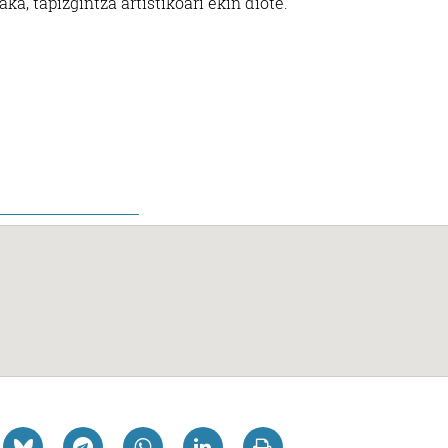
a, tapizgintza artistikoari ekin diote.