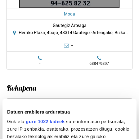
Moda
Gautegiz Arteaga
Herriko Plaza, 4bajo, 48314 Gautegiz-Arteagako, Bizkaia
-
-
638479897
Kokapena
Datuen erabilera arduratsua
Guk eta
gure 1022 kideek
sure informacio pertsonala,
zure IP zenbakia, esaterako, prozesatzen ditugu, cookie
bezalako teknologiak erabiliz eta zure gailuko