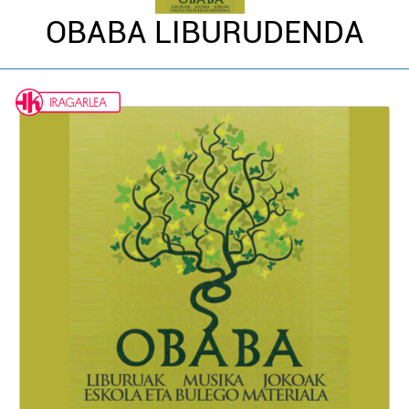
OBABA LIBURUDENDA