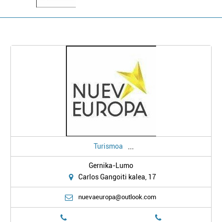
...
Turismoa
Gernika-Lumo
Carlos Gangoiti kalea, 17
nuevaeuropa@outlook.com