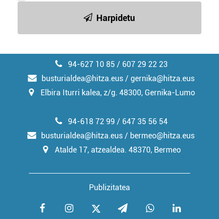
produktuak garatzeko. Zure datuak nork eta zertarako
erabiltzen dituen hauta dezakezu.
Harpidetu
Bazkide batzuek ez dizute baimenik eskatzen, eta beren
interes komertzial legitimoetan babesten dira. Ikusi gure
bazkideen zerrenda, beren ustez zein helburutarako
94-627 10 85 / 607 29 22 23
duten interes legitimoa eta horren aurka nola egin
busturialdea@hitza.eus / gernika@hitza.eus
dezakezun ikusteko.
Elbira Iturri kalea, z/g. 48300, Gernika-Lumo
Lortu zure datu pertsonalak prozesatzeko moduari
buruzko informazio gehiago eta ezarri zure lehentasunak
94-618 72 99 / 647 35 56 54
datuen atalean. Edozein unetan alda edo ken dezakezu
busturialdea@hitza.eus / bermeo@hitza.eus
zure baimena Cookieen adierazpenean.
Atalde 17, atzealdea. 48370, Bermeo
Webgune honek cookie propioak eta hirugarrenen cookie-
fitxategiak erabiltzen ditu. Zure esperientzia eta
Publizitatea
zerbitzuak hobetzeko asmoz, cookie teknologiaz
baliatzen gara. Ohar hau onartuz gero, teknologia hori
erabiltzeko baimen esplizitua ematen diguzu.
Gehiago