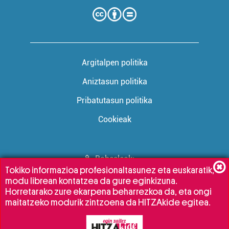
irakurri
Argitalpen politika
Aniztasun politika
Pribatutasun politika
Cookieak
Babesleak:
Tokiko informazioa profesionaltasunez eta euskaratik,
modu librean kontatzea da gure eginkizuna.
Horretarako zure ekarpena beharrezkoa da, eta ongi
maitatzeko modurik zintzoena da HITZAkide egitea.