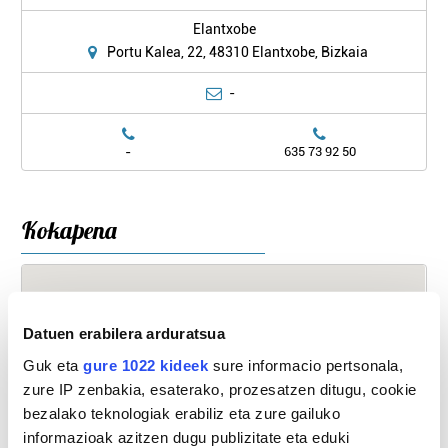
Elantxobe
Portu Kalea, 22, 48310 Elantxobe, Bizkaia
-
-
635 73 92 50
Kokapena
Datuen erabilera arduratsua
Guk eta
gure 1022 kideek
sure informacio pertsonala,
zure IP zenbakia, esaterako, prozesatzen ditugu, cookie
bezalako teknologiak erabiliz eta zure gailuko
informazioak azitzen dugu publizitate eta eduki