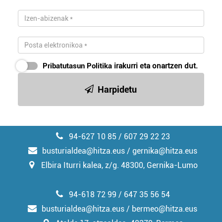
teknologia erabiliz, cookieak adibidez, iragarki eta eduki
pertsonalizatuak eskaintzeko, iragarkiak eta edukia
neurtzeko, jendeari buruzko informazioa biltzeko eta
produktuak garatzeko. Zure datuak nork eta zertarako
erabiltzen dituen hauta dezakezu.
Pribatutasun Politika
irakurri eta onartzen dut.
Bazkide batzuek ez dizute baimenik eskatzen, eta beren
interes komertzial legitimoetan babesten dira. Ikusi gure
Harpidetu
bazkideen zerrenda, beren ustez zein helburutarako
duten interes legitimoa eta horren aurka nola egin
dezakezun ikusteko.
94-627 10 85 / 607 29 22 23
Lortu zure datu pertsonalak prozesatzeko moduari
busturialdea@hitza.eus / gernika@hitza.eus
buruzko informazio gehiago eta ezarri zure lehentasunak
Elbira Iturri kalea, z/g. 48300, Gernika-Lumo
datuen atalean. Edozein unetan alda edo ken dezakezu
zure baimena Cookieen adierazpenean.
94-618 72 99 / 647 35 56 54
Webgune honek cookie propioak eta hirugarrenen cookie-
busturialdea@hitza.eus / bermeo@hitza.eus
fitxategiak erabiltzen ditu. Zure esperientzia eta