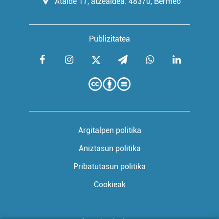
Atalde 17, atzealdea. 48370, Bermeo
zerbitzuak hobetzeko asmoz, cookie teknologiaz
baliatzen gara. Ohar hau onartuz gero, teknologia hori
erabiltzeko baimen esplizitua ematen diguzu.
Gehiago
Publizitatea
irakurri
Argitalpen politika
Aniztasun politika
Pribatutasun politika
Cookieak