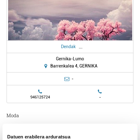
...
Dendak
Gernika-Lumo
Barrenkalea 4, GERNIKA
-
-
946125724
Moda
Kokapena
Datuen erabilera arduratsua