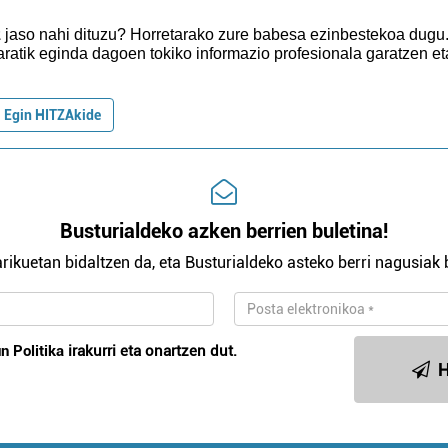
z
jaso nahi dituzu?
Horretarako zure babesa ezinbestekoa dugu
aratik eginda dagoen tokiko informazio profesionala garatzen et
Egin HITZAkide
Busturialdeko azken berrien buletina!
rikuetan bidaltzen da, eta Busturialdeko asteko berri nagusiak b
n Politika
irakurri eta onartzen dut.
H