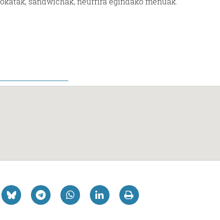
 bokatak, sandwichak, neurrira egindako menuak.