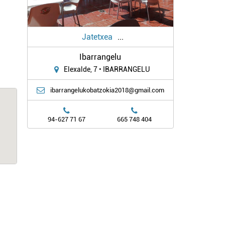
Jatetxea
...
Ibarrangelu
Elexalde, 7 • IBARRANGELU
ibarrangelukobatzokia2018@gmail.com
94-627 71 67
665 748 404