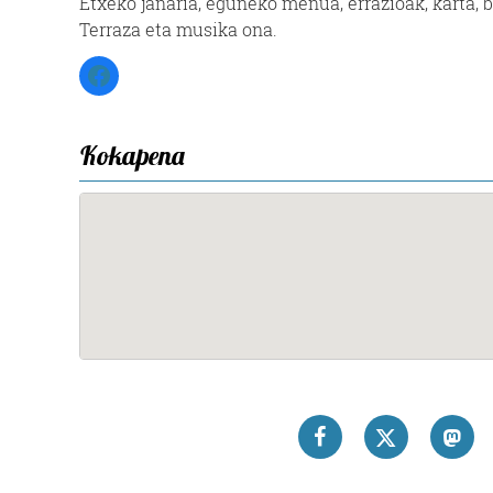
Etxeko janaria, eguneko menua, errazioak, karta,
Terraza eta musika ona.
Facebook
Kokapena