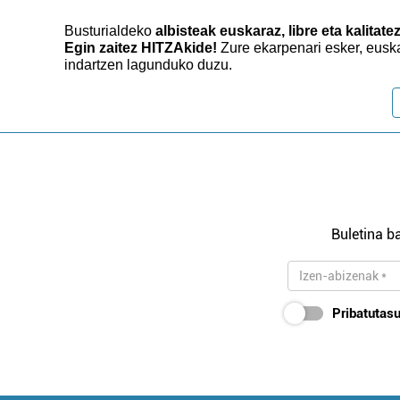
Busturialdeko
albisteak euskaraz, libre eta kalitate
Egin zaitez HITZAkide!
Zure ekarpenari esker, eusk
indartzen lagunduko duzu.
Buletina ba
Pribatutasu