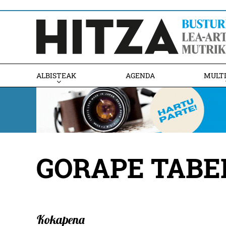
ALBISTEAK
AGENDA
MULT
GORAPE TABE
Kokapena