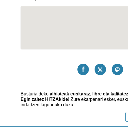
Busturialdeko
albisteak euskaraz, libre eta kalitate
Egin zaitez HITZAkide!
Zure ekarpenari esker, eusk
indartzen lagunduko duzu.