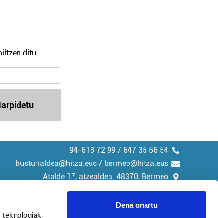
iltzen ditu.
arpidetu
94-618 72 99 / 647 35 56 54
busturialdea@hitza.eus / bermeo@hitza.eus
Atalde 17, atzealdea. 48370, Bermeo
Dena onartu
 teknologiak