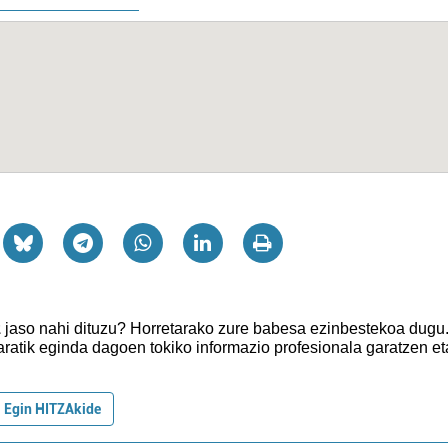
z
jaso nahi dituzu?
Horretarako zure babesa ezinbestekoa dugu
aratik eginda dagoen tokiko informazio profesionala garatzen et
Egin HITZAkide