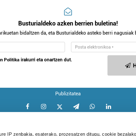
Busturialdeko azken berrien buletina!
rikuetan bidaltzen da, eta Busturialdeko asteko berri nagusiak b
n Politika
irakurri eta onartzen dut.
H
Publizitatea
ure IP zenbakia, esaterako, prozesatzen ditugu, cookie bezalako