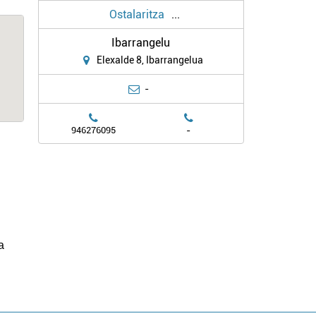
Ostalaritza
...
Ibarrangelu
Elexalde 8, Ibarrangelua
-
-
946276095
.
a