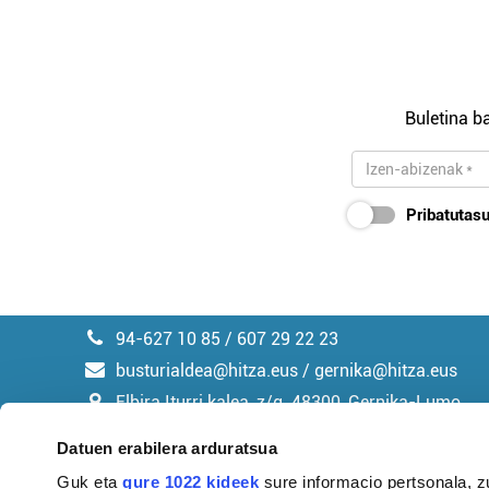
Buletina ba
Pribatutasu
94-627 10 85 / 607 29 22 23
busturialdea@hitza.eus / gernika@hitza.eus
Elbira Iturri kalea, z/g. 48300, Gernika-Lumo
Datuen erabilera arduratsua
Guk eta
gure 1022 kideek
sure informacio pertsonala, z