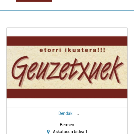
...
Dendak
Bermeo
Askatasun bidea 1.