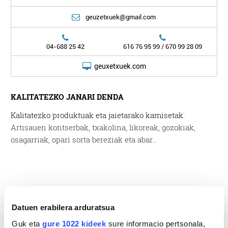
geuzetxuek@gmail.com
04-688 25 42
616 76 95 99 / 670 99 28 09
geuxetxuek.com
KALITATEZKO
JANARI DENDA
Kalitatezko produktuak eta jaietarako kamisetak.
Artisauen kontserbak, txakolina, likoreak, gozokiak,
osagarriak, opari sorta bereziak eta abar…
Kokapena
Datuen erabilera arduratsua
Guk eta
gure 1022 kideek
sure informacio pertsonala,